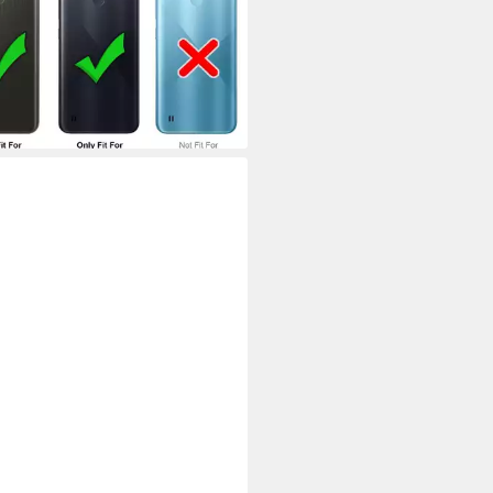
 Hülle Klapphülle Flip Cover Etui
tzhülle
9 €
UVP
17,99 €
%
rbar - in 2-3 Werktagen bei dir