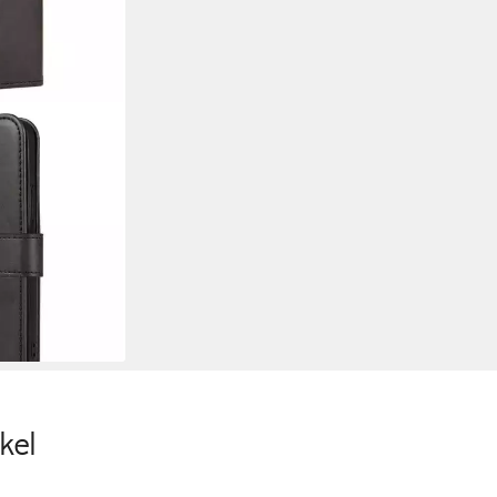
Magnet Case
le 6,5-Zoll,
 Buch Tasche
are Hülle
en bei dir
kel