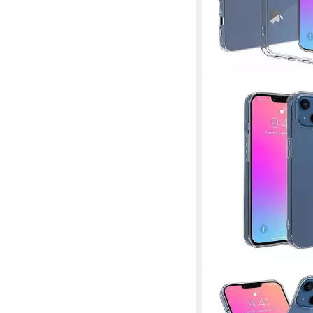
COFI1453
Handyhülle Silikon Hül
Realme C11 (2021) Tr