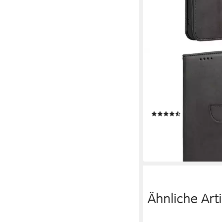
COFI1453
Handyhülle Premium 
Buch Tasche Schutzhül
Premium Magnet Case
Schutzhülle aufklappb
(44)
9,95 €
lieferbar - in 3-4 Werktag
Ähnliche Arti