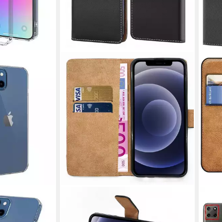
NUMERVA
COO
le Basic
Handyhülle Bookstyle Etui
Hand
ansparent,
Handytasche Schutzhülle für Realme
Case