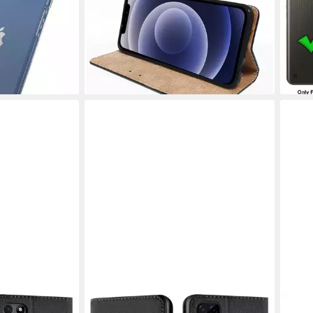
lle Bumper
C11 2021, Klapphülle Flip Cover
Zoll,
Schwarz
Schu
en bei dir
10,90 €
12,9
lieferbar - in 2-3 Werktagen bei dir
-28
liefe