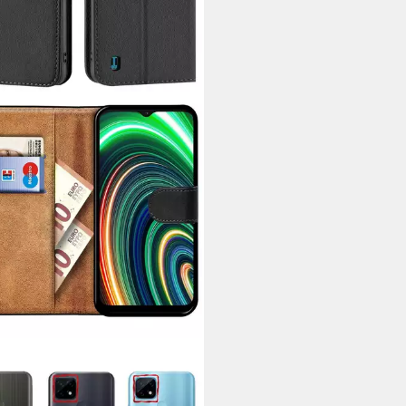
LGADGET
yhülle Wallet Klapp Tasche Book
 für Realme C25Y / C21Y 6,5