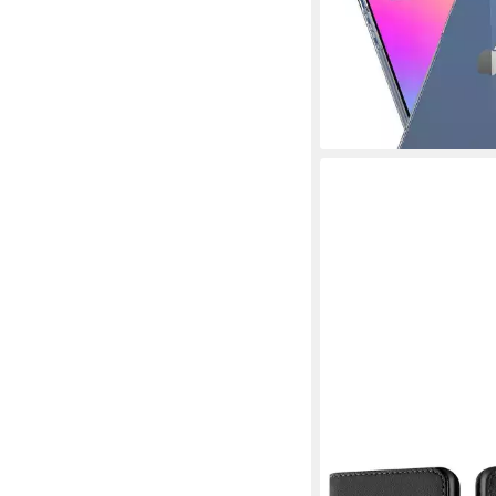
Case Cover Schutzhü
6,99 €
lieferbar - in 3-4 Werktag