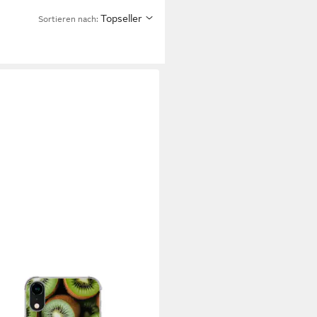
Topseller
Sortieren nach: