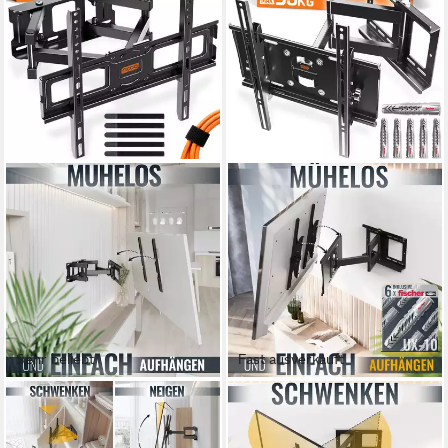
Sehr beliebt
Fast ausverkauft
RICOO
RICOO
TV-Wandhalterung TV
TV-Wandhalterung TV
Wandhalterung 43 47 50 55
Wandhalter 47" 50" 55" 65"