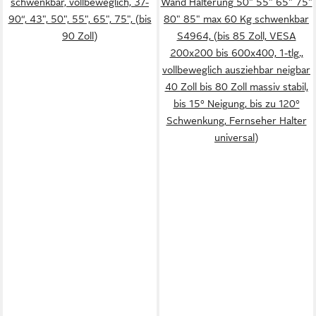
schwenkbar, vollbeweglich, 37-
Wand Halterung 50" 55" 65" 75"
90“, 43", 50", 55", 65", 75", (bis
80" 85" max 60 Kg schwenkbar
90 Zoll)
S4964, (bis 85 Zoll, VESA
200x200 bis 600x400, 1-tlg.,
vollbeweglich ausziehbar neigbar
40 Zoll bis 80 Zoll massiv stabil,
bis 15° Neigung, bis zu 120°
Schwenkung, Fernseher Halter
universal)