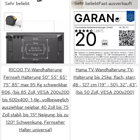
Sehr beliebt
Sehr beliebt
Fast ausverkauft
HAMA
MY WALL
TV-Wandhalterung
TV-Wandhalterung HL15-2L
Halterung, schwenkbar,
(267)
neigbar, ausziehbar von 48 -
ab 15,95 €
UVP
17,95 €
(331)
122 (19" - 48)
ab 22,24 €
UVP
41,99 €
-11%
-47%
in 2-3 Werktagen bei dir
in 4-5 Werktagen bei dir
RICOO TV-Wandhalterung
Hama TV-Wandhalterung TV-
Fernseh Halterung 50" 55" 65"
Halterung bis 25kg, flach, starr,
75" 85" max 95 Kg schwenkbar
48 - 127 cm (19" - 50), 32", 43",
R06, (bis 85 Zoll, VESA 200x200
(bis 50 Zoll, VESA 200x200)
bis 600x400, 1-tlg., vollbeweglich
ausziehbar neigbar 40 Zoll bis 75
Zoll stabil, bis 15° Neigung, bis zu
120° Schwenkung, Fernseher
Halter universal)