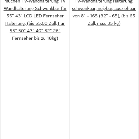
muchen TV-Wandhalterung TV
TV-Wandhalterung Halterung,
Wandhalterung Schwenkbar für
schwenkbar, neigbar, ausziehbar
55" 43" LCD LED Fernseher
von 81 - 165 (32" - 65), (bis 65
Halterung, (bis 55,00 Zoll, Für
Zoll, max. 35 kg)
55" 50" 43" 40" 32" 26"
Fernseher bis zu 18kg)