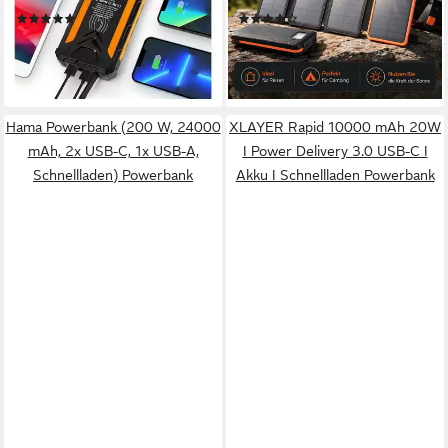
(1)
(4)
hoher Kapazität, 5 V/3 A
QC 3.0 Schnellladefunktion,
44,98 €
49,99 €
UVP
79,99 €
UVP
99,99 €
Schnellladefunktion,
USB-C Anschluss
-44%
-50%
universelles USB-
lieferbar - in 2-3 Werktagen bei dir
lieferbar - in 3-4 Werktagen bei dir
Solarladegerät,
Campingzubehör, Outdoor-
Hama Powerbank (200 W, 24000
XLAYER Rapid 10000 mAh 20W
Überlebensausrüstung
mAh, 2x USB-C, 1x USB-A,
I Power Delivery 3.0 USB-C I
36000 mAh, Outdoor-
Schnellladen) Powerbank
Akku I Schnellladen Powerbank
Ladegerät mit Solarpanel,
LED-Taschenlampe und SOS-
Funktion