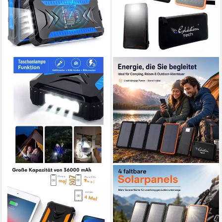
VIVITAR
GOLDSTERN-TECH
36.000 mAh mit kabellosem
SolarPower 38K Solar
Qi-Laden, USB-C- und USB-
Powerbank 15W
Anschlüssen, Solar
Schnellladefunktion 36800
Powerbank Notfallakku mit
mAh, 4 faltbaren Solarpanels,