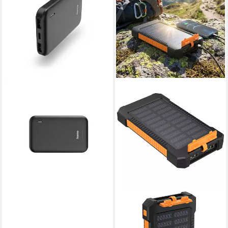
HAMA
SHOP'N SMILE IDEOON
Powerbank 5000mAh, 1x
Solar-Powerbank 8.000 mAh
USB-C, 2x USB-A, Anthrazit,
IP65 Outdoor-Ladestation 2x