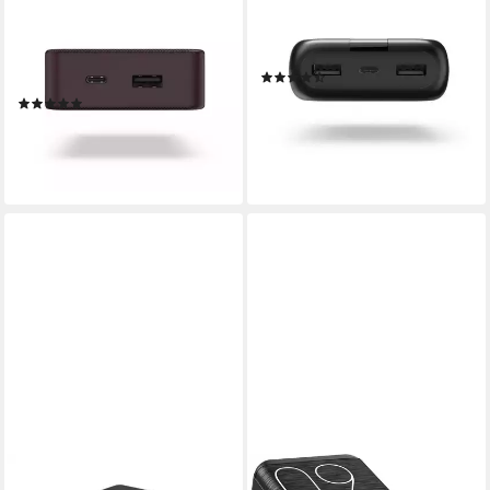
Powerbank 20000mAh, 2
Powerbank, 20000 mAh, 3
Ausgänge: USB-C, USB-A
Ausgänge: 1x USB-C, 2x USB-
Powerbank 20000 mAh (3,7
A Powerbank 20000 mAh
(21)
V)
ab 31,07 €
(21)
lieferbar - in 4-5 Werktagen bei dir
ab 32,49 €
lieferbar - in 4-5 Werktagen bei dir