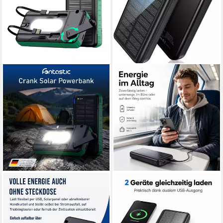
FONTASTIC
GOLDSTERN-TECH
Crank Solar Powerbank
SunPower Solar Powerbank
10000mAh Kurbel USB-C
Outdoor Powerbank
Outdoor Solar Powerbank
Solarladegerät 30000 mAh, 2