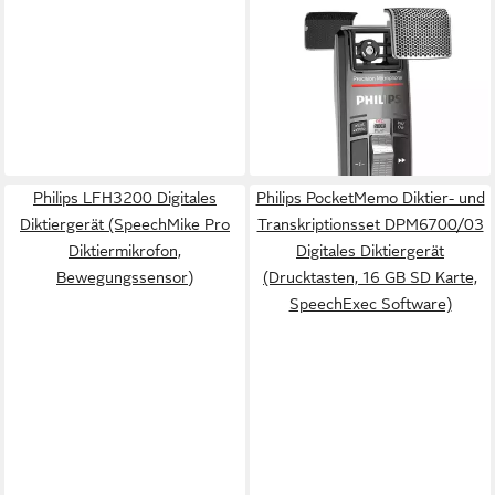
Premium Touch
Diktiermikrofon Digitales
Diktiergerät (Studioqualität,
ab 325,00 €
Drucktasten,
UVP
366,99 €
Bewegungssensor)
-11%
lieferbar - in 3-4 Werktagen bei dir
Philips LFH3200 Digitales
Philips PocketMemo Diktier- und
Diktiergerät (SpeechMike Pro
Transkriptionsset DPM6700/03
Diktiermikrofon,
Digitales Diktiergerät
Bewegungssensor)
(Drucktasten, 16 GB SD Karte,
SpeechExec Software)