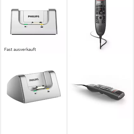
Fast ausverkauft
PHILIPS
ACC 8120 USB Docking
station Digitales Diktiergerät
192,64 €
lieferbar - in 2-3 Werktagen bei dir
PHILIPS
SMP3700 SpeechMike