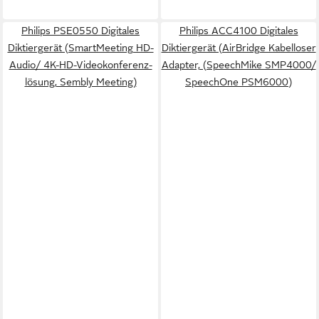
Philips PSE0550 Digitales
Philips ACC4100 Digitales
Diktiergerät (SmartMeeting HD-
Diktiergerät (AirBridge Kabelloser
Audio/ 4K-HD-Videokonferenz-
Adapter, (SpeechMike SMP4000/
lösung, Sembly Meeting)
SpeechOne PSM6000)