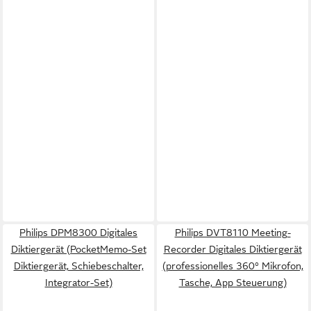
Philips DPM8300 Digitales
Philips DVT8110 Meeting-
Diktiergerät (PocketMemo-Set
Recorder Digitales Diktiergerät
Diktiergerät, Schiebeschalter,
(professionelles 360° Mikrofon,
Integrator-Set)
Tasche, App Steuerung)