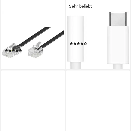
Sehr beliebt
GOOBAY
APPLE
Goobay Telefon (analog)
USB-C to 3.5 mm Headphone
Anschlusskabel [1x RJ45-
Jack Adapter Adapter zu 3,5-
Stecker - 1x RJ11-Stec
mm-Klinke, USB-C
(36)
Telefonkabel, (300.00 cm)
8,50 €
UVP
10,00 €
(1)
ab 3,30 €
-15%
lieferbar - in 2-3 Werktagen bei dir
lieferbar - in 1-2 Werktagen bei dir