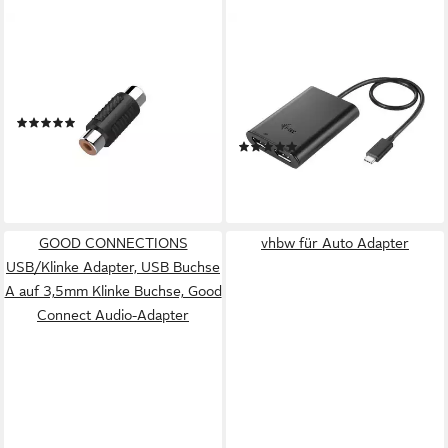
HAMA
I-TEC
Audio Adapter, Cinch
i-tec USB-C 3.1 Dual DP 4K
Kupplung, Cinch Kupplung
Adapter für Displays. USB-
Audio-Adapter zu Cinch
Adapter USB-Stecker Typ C
(1)
zu Adapter/Wandler
ab 5,99 €
(1)
lieferbar - in 3-4 Werktagen bei dir
ab 43,19 €
lieferbar - in 9-11 Werktagen bei
dir
GOOD CONNECTIONS
vhbw für Auto Adapter
USB/Klinke Adapter, USB Buchse
A auf 3,5mm Klinke Buchse, Good
Connect Audio-Adapter