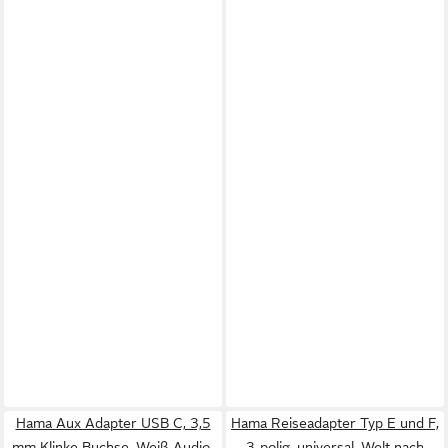
Hama Aux Adapter USB C, 3,5
Hama Reiseadapter Typ E und F,
mm Klinke Buchse, Weiß Audio-
3-polig, universal, Welt nach