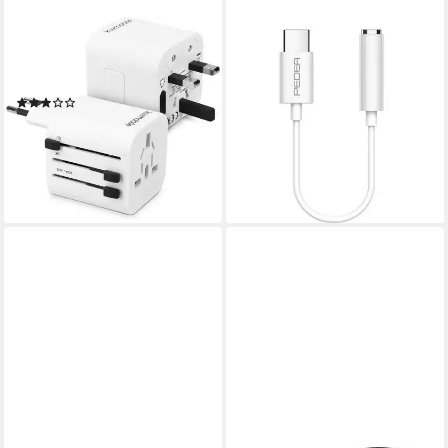
KWMOBILE
PEDEA
Universal Reiseadapter
PEDEA Adapter USB-C auf
Reiseadapter
3,5mm Klinke/Kopfhörer
(1)
Audio- & Video-Adapter 3,5-
9,99 €
UVP
14,99 €
mm-Klinke, USB-C
-33%
ab 12,97 €
lieferbar - in 2-3 Werktagen bei dir
lieferbar - in 2-3 Werktagen bei dir