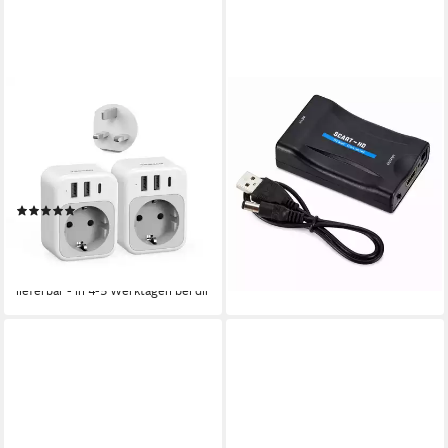
TESSAN
XEOOCE
Reiseadapter UK Typ G mit 1
SCART HDMI Konverter,
USB-C 2 USB-A für England
1080P Adapter, mit 1,5 m
London Reiseadapter Typ G
Kabel Video-Adapter DVI-D
zu USB Typ A
zu USB Typ A
(1)
28,10 €
65,10 €
26,99 €
UVP
35,99 €
-57%
(26,99 €/ 1 Paar)
lieferbar - in 2-3 Werktagen bei dir
-25%
lieferbar - in 4-5 Werktagen bei dir