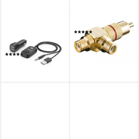
HAMA
GOOBAY
Bluetooth®-
Adapter
(1)
Freisprecheinrichtung für Kfz
21,15 €
mit AUX-In BT Audio Adapter
lieferbar - in 3-4 Werktagen bei dir
USB-Adapter 3,5-mm-Klinke,
(7)
100 cm
ab 23,00 €
UVP
26,99 €
-15%
lieferbar - in 3-4 Werktagen bei dir