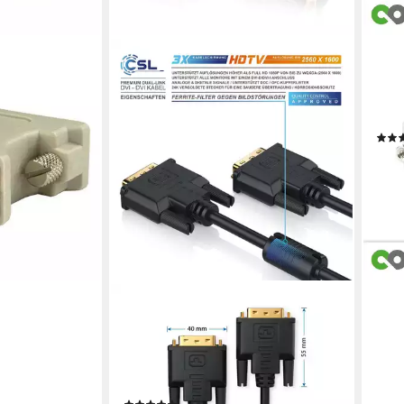
CON
nitoradapter
Anal
upplung
Stec
ter
männ
2,49
en bei dir
liefe
CSL
Video-Kabel, DVI-D (DL), (200 cm),
Monitor Verbindungskabel Dual-Link
24+1 Auflösung bis 2560x1600 -
2m