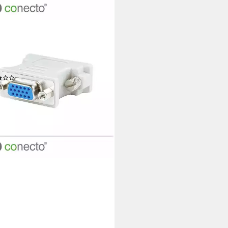
ECTO
oger Monitoradapter DVI-D-
ker VGA-Kupplung (24+1-polig
lic Video-Adapter
(1)
 €
rbar - in 2-3 Werktagen bei dir