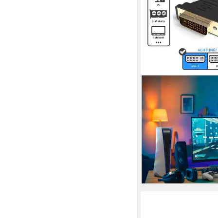
JAMEGA
DVI auf VGA Adapter
TFT Monitoradapter 
Computer Adapter
5,99 €
UVP
9,98 €
-40%
lieferbar - in 2-3 Werktag