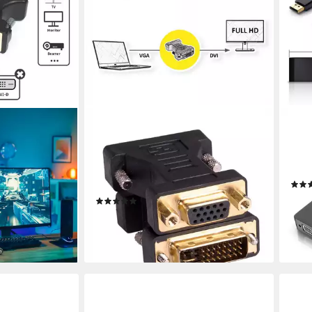
ROLINE
CSL
 24+5 Stecker
DVI-VGA Adapter, DVI ST / VGA BU
Audi
Beamer
Audio- & Video-Adapter DVI-I 24+5
VGA 
Männlich (Stecker) zu HD D-Sub 15-
Konv
polig (HD-15), VGA Weiblich
13,4
(1)
(Buchse)
ab 6,03 €
UVP
12,07 €
-55
en bei dir
liefe
-50%
lieferbar - in 3-4 Werktagen bei dir