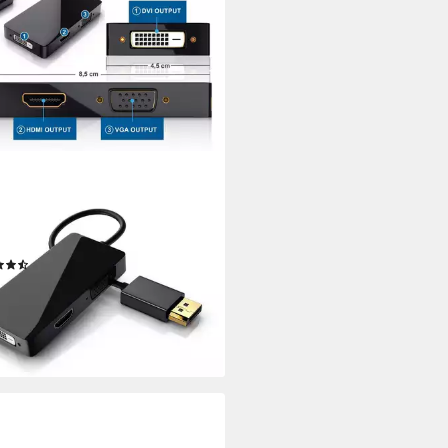
o- & Video-Adapter HDMI, DVI,
zu DisplayPort, 15 cm, 3in1,
erter-Kabel, Full HD 1080p
(31)
7 €
UVP
29,99 €
%
rbar - in 2-3 Werktagen bei dir