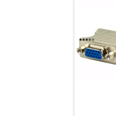
ADAPTARE
adaptare Analoger Mo
DVI-D-Stecker VGA-K
(24+1-poli Video-Adap
(2)
2,49 €
lieferbar - in 2-3 Werktag