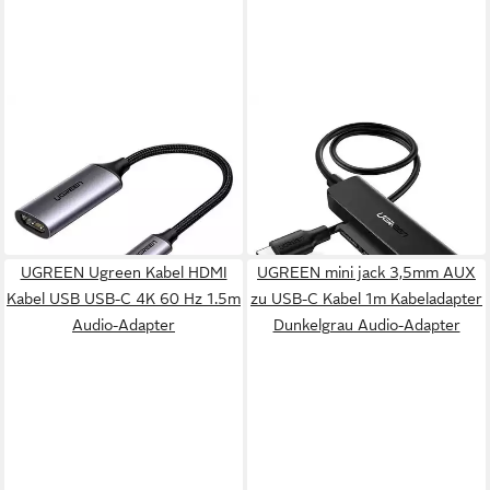
UGREEN
UGREEN
Ugreen USB USB-C auf HDMI
Ugreen Adapter Externe
2.0 Adapter 4K 60 Hz
Festplatte USB
ab 29,95 €
17,95 €
Thunderbolt KFZ-Adapter
Festplattenadapter
27,95 €
in 7-9 Werktagen bei dir
Computer-Adapter
-36%
in 5-6 Werktagen bei dir
UGREEN Ugreen Kabel HDMI
UGREEN mini jack 3,5mm AUX
Kabel USB USB-C 4K 60 Hz 1.5m
zu USB-C Kabel 1m Kabeladapter
Audio-Adapter
Dunkelgrau Audio-Adapter