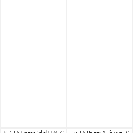
UGREEN Ugreen Kabel HDMI 2.1
UGREEN Ugreen Audiokabel 3,5