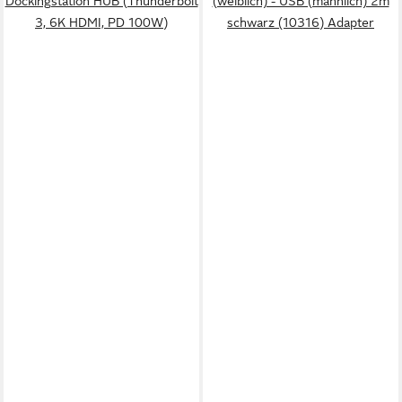
Dockingstation HUB (Thunderbolt
(weiblich) - USB (männlich) 2m
3, 6K HDMI, PD 100W)
schwarz (10316) Adapter