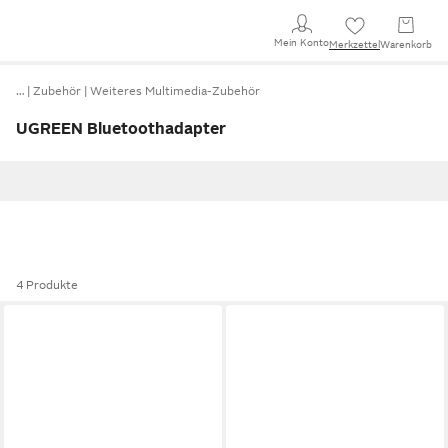
Mein Konto
Merkzettel
Warenkorb
…
Zubehör
Weiteres Multimedia-Zubehör
UGREEN Bluetoothadapter
4 Produkte