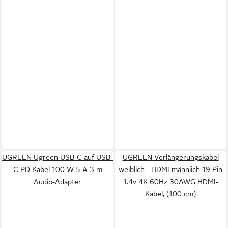
UGREEN Ugreen USB-C auf USB-
UGREEN Verlängerungskabel
C PD Kabel 100 W 5 A 3 m
weiblich - HDMI männlich 19 Pin
Audio-Adapter
1.4v 4K 60Hz 30AWG HDMI-
Kabel, (100 cm)