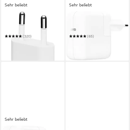
Sehr beliebt
Sehr beliebt
APPLE
APPLE
20W USB‑C Power Adapter
30W USB-C Power Adapter
Smartphone-Adapter
Adapter
(320)
(65)
19,99 €
35,00 €
UVP
25,00 €
UVP
45,00 €
-20%
-22%
in 1-2 Werktagen bei dir
am nächsten Werktag bei dir
Sehr beliebt