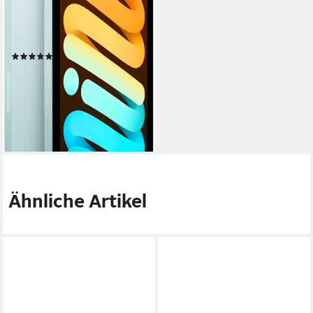
8,3 Zoll
Bildschirmdiagonale
128 GB
Speichergröße
2266 x 1488 px
Bildschirmauflösung
Produktdatenblatt
(4)
811,60 €
UVP
849,00 €
23,56 €
mtl. in 48 Raten
-4%
lieferbar in 4 Wochen
Ähnliche Artikel