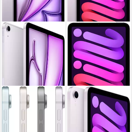
APPLE
APPLE
11" iPad Air Wi-Fi + Cellular
iPad mini 2024 Wi-Fi 128GB
Tablet
Tablet
11 Zoll
Bildschirmdiagonale
8,3 Zoll
Bildschirmdiagonale
128 GB
Speichergröße
128 GB
Speichergröße
2360 x 1640 px
Bildschirmauflösung
2266 x 1488 px
Bildschirmauflösung
Produktdatenblatt
Produktdatenblatt