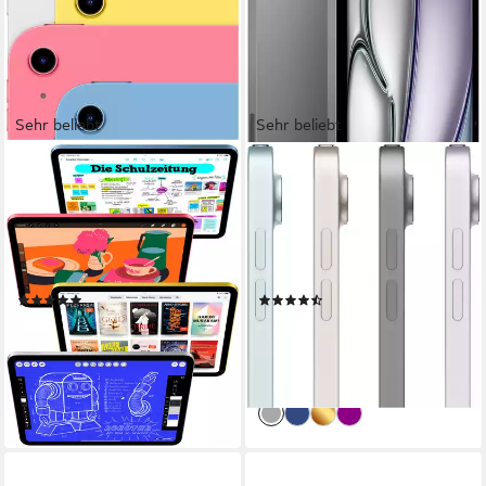
Sehr beliebt
Sehr beliebt
APPLE
APPLE
11" iPad Wi-Fi (2025) Tablet
11" iPad Air Wi-Fi Tablet
10,86 Zoll
Bildschirmdiagonale
11 Zoll
Bildschirmdiagonale
128 GB
Speichergröße
128 GB
Speichergröße
2360 x 1640 px
Bildschirmauflösung
2360 x 1640 px
Bildschirmauflösung
Produktdatenblatt
Produktdatenblatt
(849)
(20)
ab 454,09 €
ab 769,99 €
UVP
499,00 €
UVP
799,00 €
16,29 €
mtl. in 36 Raten
22,35 €
mtl. in 48 Raten
-9%
-4%
lieferbar in 4 Wochen
lieferbar - in 1-2 Werktagen bei dir