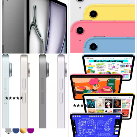
APPLE
APPLE
13" iPad Air Wi-Fi Tablet
11" iPad Wi-Fi + Cellular
(2025) Tablet
13 Zoll
Bildschirmdiagonale
128 GB
Speichergröße
10,86 Zoll
Bildschirmdiagonale
2732 x 2048 px
Bildschirmauflösung
128 GB
Speichergröße
2360 x 1640 px
Bildschirmauflösung
Produktdatenblatt
(18)
Produktdatenblatt
ab 939,35 €
UVP
999,00 €
(25)
27,27 €
mtl. in 48 Raten
ab 659,35 €
-6%
19,14 €
mtl. in 48 Raten
lieferbar in 4 Wochen
lieferbar - in 1-2 Werktagen bei dir