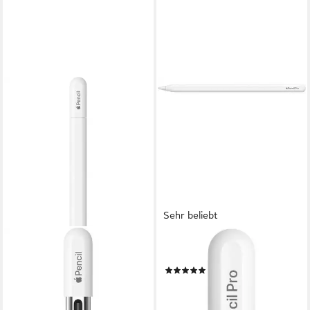
Sehr beliebt
APPLE
Eingabestift Pencil Pro
(133)
148,44 €
13,56 €
mtl. in 12 Raten
lieferbar - in 1-2 Werktagen bei dir