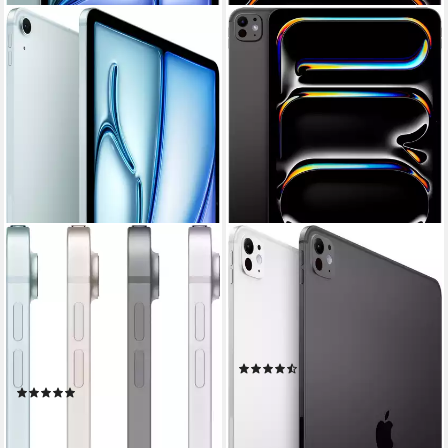
APPLE
APPLE
13" iPad Air Wi-Fi + Cellular
11-inch iPad Pro Tablet
Tablet
11 Zoll
Bildschirmdiagonale
2000 GB
Speichergröße
13 Zoll
Bildschirmdiagonale
2420 x 1668 px
Bildschirmauflösung
128 GB
Speichergröße
2732 x 2048 px
Bildschirmauflösung
Produktdatenblatt
(20)
Produktdatenblatt
2.784,00 €
UVP
2.899,00 €
(4)
80,83 €
mtl. in 48 Raten
ab 1.103,79 €
UVP
1.169,00 €
-4%
32,05 €
mtl. in 48 Raten