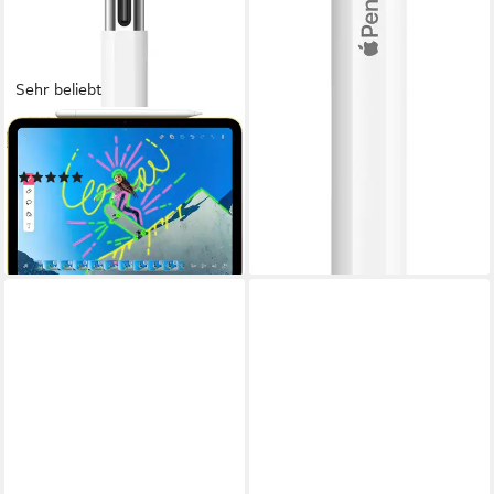
Sehr beliebt
APPLE
Eingabestift Pencil (USB-C)
(157)
85,34 €
UVP
95,00 €
-10%
lieferbar - in 1-2 Werktagen bei dir