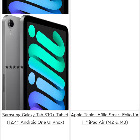
APPLE
iPad mini 2024 Wi-Fi 256GB
Tablet
8,3 Zoll
Bildschirmdiagonale
256 GB
Speichergröße
2266 x 1488 px
Bildschirmauflösung
Produktdatenblatt
(2)
767,87 €
UVP
809,00 €
22,29 €
mtl. in 48 Raten
-5%
lieferbar in 4 Wochen
Samsung Galaxy Tab S10+ Tablet
Apple Tablet-Hülle Smart Folio für
(12.4", Android,One UI,Knox)
11" iPad Air (M2 & M3)