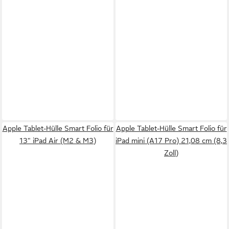
Apple Tablet-Hülle Smart Folio für
Apple Tablet-Hülle Smart Folio für
13" iPad Air (M2 & M3)
iPad mini (A17 Pro) 21,08 cm (8,3
Zoll)