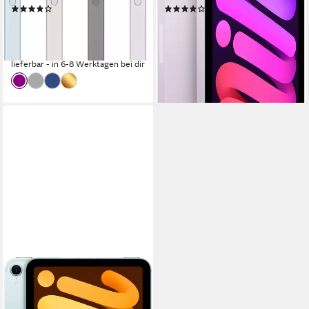
(4)
(23)
ab 902,50 €
649,54 €
UVP
969,00 €
UVP
679,00 €
26,20 €
mtl. in 48 Raten
18,86 €
mtl. in 48 Raten
-7%
-4%
lieferbar - in 6-8 Werktagen bei dir
lieferbar in 4 Wochen