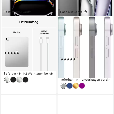
Fast ausverkauft
Fast ausverkauft
APPLE
APPLE
13-inch iPad Pro Tablet
13" iPad Air Wi-Fi + Cellular
Tablet
13 Zoll
Bildschirmdiagonale
1000 GB
Speichergröße
13 Zoll
Bildschirmdiagonale
2752 x 2064 px
Bildschirmauflösung
256 GB
Speichergröße
2732 x 2048 px
Bildschirmauflösung
Produktdatenblatt
(19)
Produktdatenblatt
ab 2.359,00 €
UVP
2.509,00 €
(4)
68,49 €
mtl. in 48 Raten
ab 1.273,98 €
UVP
1.299,00 €
-6%
36,99 €
mtl. in 48 Raten
lieferbar - in 1-2 Werktagen bei dir
-2%
lieferbar - in 1-2 Werktagen bei dir