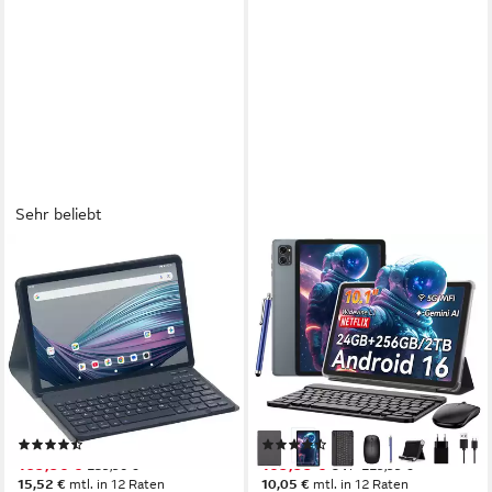
Sehr beliebt
ACEPAD
TABWEE
A172T Tablet mit Tastatur,
10" Android 16 256GB WiFi
256GB, WLAN+LTE Premium
incl. Tastatur, Maus, Stift
Tablet
Tablet
11 Zoll
Bildschirmdiagonale
10 Zoll
Bildschirmdiagonale
256 GB
Speichergröße
256 GB
Speichergröße
1920 x 1200 px
Bildschirmauflösung
1280*800 px
Bildschirmauflösung
Produktdatenblatt
Produktdatenblatt
(94)
(107)
169,90 €
109,99 €
239,90 €
UVP
229,99 €
15,52 €
mtl. in 12 Raten
10,05 €
mtl. in 12 Raten