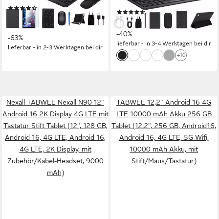
1280 x 800 px
Bildschirmauflösung
Produktdatenblatt
(20)
(64)
109,99 €
UVP
299,99 €
95,99 €
UVP
160,00 €
10,05 €
mtl. in 12 Raten
-40%
-63%
lieferbar - in 3-4 Werktagen bei dir
lieferbar - in 2-3 Werktagen bei dir
+10
Nexall TABWEE Nexall N90 12"
TABWEE 12,2" Android 16 4G
Android 16 2K Display 4G LTE mit
LTE 10000 mAh Akku 256 GB
Tastatur Stift Tablet (12", 128 GB,
Tablet (12.2", 256 GB, Android16,
Android 16, 4G LTE, Android 16,
Android 16, 4G LTE, 5G Wifi,
4G LTE, 2K Display, mit
10000 mAh Akku, mit
Zubehör/Kabel-Headset, 9000
Stift/Maus/Tastatur)
mAh)