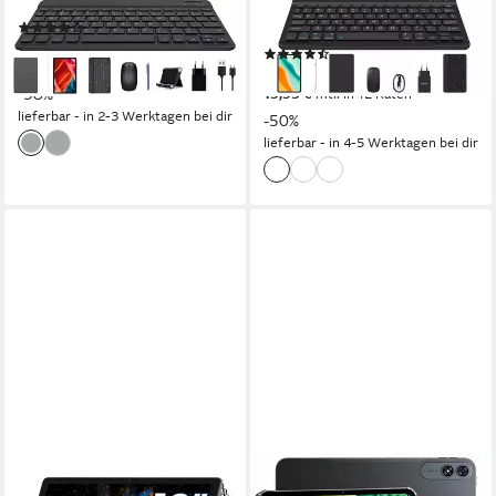
2000*1200 px
Bildschirmauflösung
Produktdatenblatt
128 GB
Arbeitsspeicher
(97)
103,99 €
UVP
249,99 €
(8)
9,50 €
mtl. in 12 Raten
169,99 €
UVP
339,99 €
-58%
15,53 €
mtl. in 12 Raten
lieferbar - in 2-3 Werktagen bei dir
-50%
lieferbar - in 4-5 Werktagen bei dir
BLACKVIEW
VEKFULPC