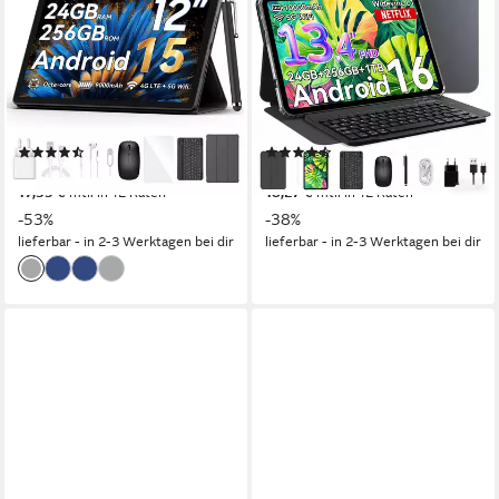
12,1 " Mega2 Android 15 4G
T60Pro 13.4" Android 16
LTE 2,4K 8GB/12GB+256GB
10000mAh mit Tastatur Maus
Tablet
Kopfhörer Stift Tablet
12 Zoll
Bildschirmdiagonale
13.4 Zoll
Bildschirmdiagonale
256 GB
Speichergröße
256 GB
Speichergröße
2000 x 1200 px
Bildschirmauflösung
1920x1200 px
Bildschirmauflösung
(52)
(22)
ab 189,99 €
199,99 €
UVP
399,99 €
UVP
319,99 €
17,35 €
mtl. in 12 Raten
18,27 €
mtl. in 12 Raten
-53%
-38%
lieferbar - in 2-3 Werktagen bei dir
lieferbar - in 2-3 Werktagen bei dir