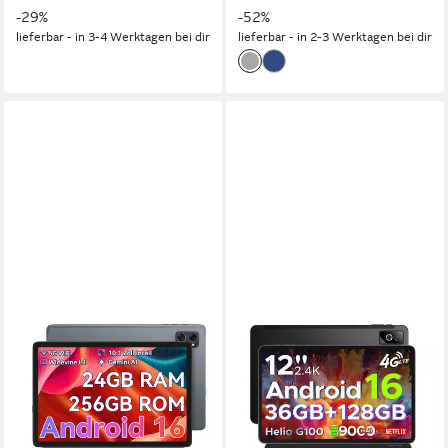
-29%
-52%
lieferbar - in 3-4 Werktagen bei dir
lieferbar - in 2-3 Werktagen bei dir
BESTTAB
DOOGEE
TABWEE Tablet 10" Android
Tab G6 Pro 12'' Tablet mit
16 Set WiFi 256GB Tablet
Tastatur Android 16, 2.4K
90Hz, 128GB/2TB Tablet
10 Zoll
Bildschirmdiagonale
256 GB
Speichergröße
12 Zoll
Bildschirmdiagonale