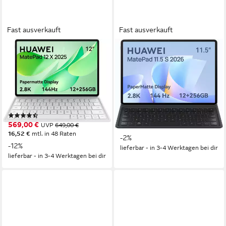
Fast ausverkauft
Fast ausverkauft
HUAWEI
HUAWEI
MatePad 12 X WiFi 12 + 256
MatePad 11.5" S 12+256 GB
GB inklusive Tastatur Tablet
Inklusive Tastatur Tablet
12 Zoll
Bildschirmdiagonale
29,21 Zoll
Bildschirmdiagonale
2800 x 1840 px
Bildschirmauflösung
2800 x 1840 px
Bildschirmauflösung
12 GB
Arbeitsspeicher
12 Std.
Akkulaufzeit
(3)
489,00 €
UVP
499,00 €
569,00 €
UVP
649,00 €
17,54 €
mtl. in 36 Raten
16,52 €
mtl. in 48 Raten
-2%
-12%
lieferbar - in 3-4 Werktagen bei dir
lieferbar - in 3-4 Werktagen bei dir