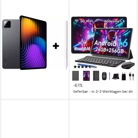
XIAOMI
VEKFULPC
Pad 7 + Pen Tablet
10" Android 16 256GB mit
Zubehör Tablet
11,2 Zoll
Bildschirmdiagonale
128 GB
Speichergröße
10 Zoll
Bildschirmdiagonale
3200 x 2136 px
Bildschirmauflösung
256 GB
Speichergröße
1280*800 px
Bildschirmauflösung
503,06 €
14,61 €
mtl. in 48 Raten
Produktdatenblatt
lieferbar - in 1-2 Werktagen bei dir
(17)
101,99 €
UVP
259,99 €
9,31 €
mtl. in 12 Raten
-61%
lieferbar - in 2-3 Werktagen bei dir