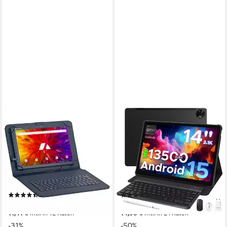
ACEPAD
DOOGEE
A131T Tablet mit Tastatur,
2026 DOOGEE TabE3Max 14
LTE+WLAN, Performance
zoll Tablet mit Tastatur
T616 Prozessor Tablet
13500mAh 4G SIM Tablet
10,1 Zoll
Bildschirmdiagonale
14 Zoll
Bildschirmdiagonale
128 GB
Speichergröße
256 GB
Speichergröße
1280 x 800 px
Bildschirmauflösung
2160 x 1440 px
Bildschirmauflösung
(395)
(21)
124,90 €
299,99 €
179,90 €
UVP
599,00 €
11,41 €
mtl. in 12 Raten
14,90 €
mtl. in 24 Raten
-31%
-50%