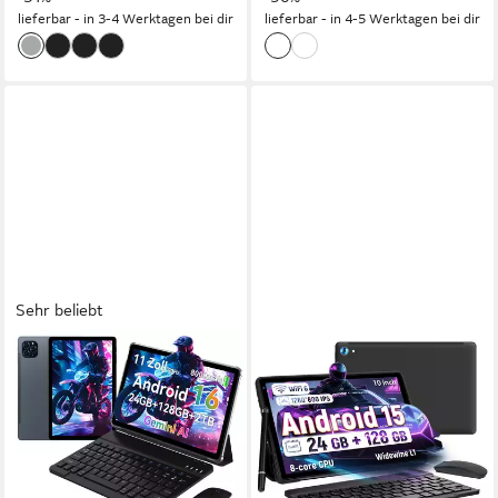
lieferbar - in 3-4 Werktagen bei dir
lieferbar - in 4-5 Werktagen bei dir
Sehr beliebt
KINGRID
BUFO
11" Android 16 WiFi mit
10.1 Zoll Android,
Tastatur/Hülle/Maus Tablet
4GB/6GB+128GB, 1280x800
HD, incl. Hülle Set Tablet
11 Zoll
Bildschirmdiagonale
128 GB
Speichergröße
10 Zoll
Bildschirmdiagonale
1920x1200 px
Bildschirmauflösung
128 GB
Speichergröße