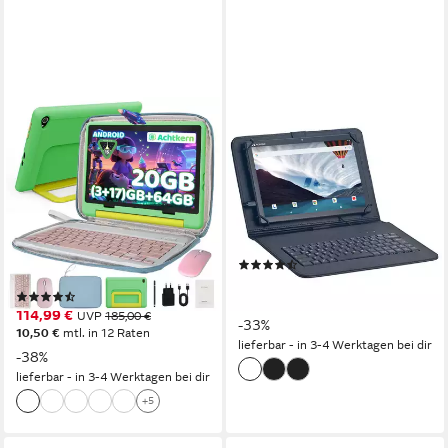
BUFO
ACEPAD
10 Zoll Android 16,
A151T Full-HD, LTE+WLAN
24(3+21)GB RAM+64GB,
Tablet mit Tastatur Tablet
1280x800 HD IPS, Kinder
10.1 Zoll
Bildschirmdiagonale
128 GB
Speichergröße
Tablet
1920 x 1200 px
Bildschirmauflösung
10 Zoll
Bildschirmdiagonale
Produktdatenblatt
64 GB
Speichergröße
(307)
1280x800 px
Bildschirmauflösung
134,90 €
199,90 €
(19)
12,32 €
mtl. in 12 Raten
114,99 €
UVP
185,00 €
-33%
10,50 €
mtl. in 12 Raten
lieferbar - in 3-4 Werktagen bei dir
-38%
lieferbar - in 3-4 Werktagen bei dir
+5