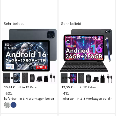
Sehr beliebt
Sehr beliebt
TABWEE
TABWEE
T9 11" FHD Android 16 Tablet
13.4" Android 16 mit
mit Tastatur Maus Hülle 8000
Tastatur/Maus/Stift/Kopfhörer
mAh WiFi Tablet
10000mAh 256GB Tablet
11 Zoll
Bildschirmdiagonale
13.4 Zoll
Bildschirmdiagonale
128 GB
Speichergröße
256 GB
Speichergröße
1920x1200 px
Bildschirmauflösung
1920x1200 px
Bildschirmauflösung
Produktdatenblatt
Produktdatenblatt
(145)
(59)
ab 113,99 €
ab 189,99 €
UVP
299,99 €
UVP
319,99 €
10,41 €
mtl. in 12 Raten
17,35 €
mtl. in 12 Raten
-62%
-41%
lieferbar - in 3-4 Werktagen bei dir
lieferbar - in 2-3 Werktagen bei dir