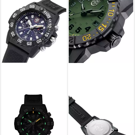
LUMINOX
LUMINOX
Quarzuhr XS.3583
Taucheruhr XS.3517.NSF, für
ab 359,00 €
UVP
645,00 €
Herren Navy Seal Foundation
-44%
Schwarz/Grün
lieferbar - in 2-3 Werktagen bei dir
479,00 €
525,00 €
-9%