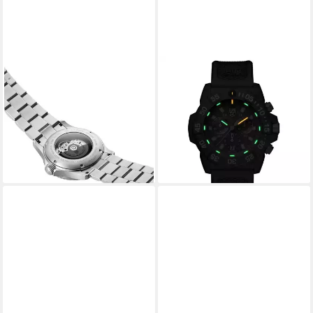
LUMINOX
LUMINOX
Taucheruhr XS.0937,
Quarzuhr XS.3597
ab 349,00 €
Automatik Sport Timer
UVP
645,00 €
Stahl/Grün
-46%
lieferbar - in 2-3 Werktagen bei dir
ab 1.199,00 €
1.445,00 €
-17%
lieferbar - in 2-3 Werktagen bei dir