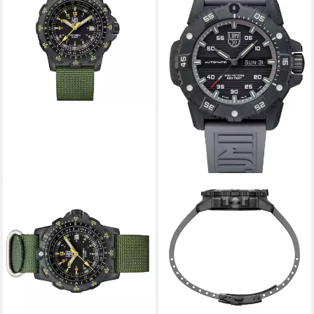
LUMINOX
Quarzuhr XL.8826.MI
ab 349,00 €
UVP
645,00 €
-46%
lieferbar - in 2-3 Werktagen bei dir