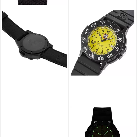
LUMINOX
Taucheruhr F-117
NIGHTHAWK 6440 SERIES
Herrenarmbanduhr, 200m
Wasserdicht
745,00 €
lieferbar - in 2-3 Werktagen bei dir
LUMINOX
Quarzuhr XS.3005.F
ab 269,00 €
UVP
455,00 €
-41%