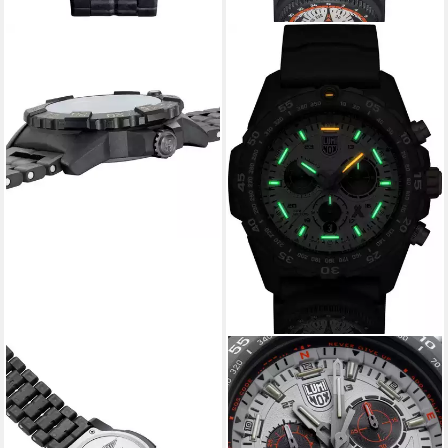
LUMINOX
LUMINOX
Taucheruhr XS.3510,
Taucheruhr BEAR GRYLLS
Herrenuhr Navy Seal Schwarz
SURVIVAL 3740 MASTER
525,00 €
SERIES Herrenchronograph
lieferbar - in 2-3 Werktagen bei dir
845,00 €