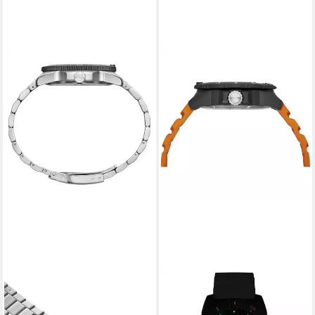
LUMINOX
LUMINOX
Quarzuhr XS.3137
Quarzuhr XS.3603
ab 479,00 €
359,00 €
UVP
795,00 €
UVP
625,00 €