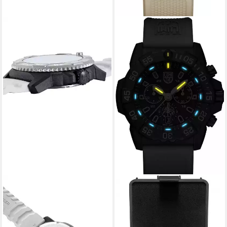
LUMINOX
LUMINOX
Taucheruhr XL.3359.SET, für
Taucheruhr NAVY SEAL
Männer Weiß/Schwarz mit 2
CHRONOGRAPH 3580
Bändern
SERIES Herrenchronograph,