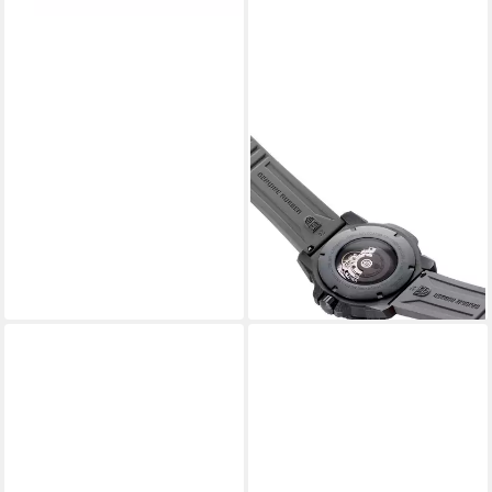
LUMINOX
Taucheruhr XS.3862,
Herrenuhr für Taucher
Master Carbon Seal Limited
Edition Grau
1.295,00 €
lieferbar - in 2-3 Werktagen bei dir