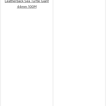
Leatherback Sea Turtle Giant
44mm 100M