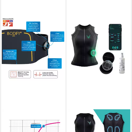
BODIFY
ANTELOPE BY BEURER
Rückengürtel - EMS
EMS-Gerät Evolution EMS
Rückentrainer Pro -
Tank Top für Frauen, EMS