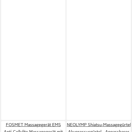
FOSMET Massagegerät EMS
NEOLYMP Shiatsu-Massagegürtel
Anti-Cellulite Massagegerät mit
Akupressurgürtel - Anpassbarer