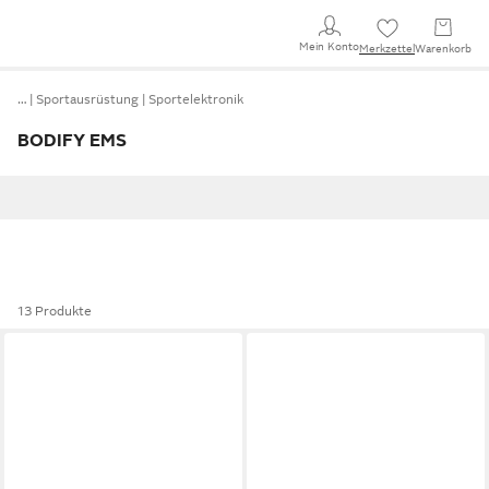
Mein Konto
Merkzettel
Warenkorb
…
Sportausrüstung
Sportelektronik
BODIFY EMS
13 Produkte