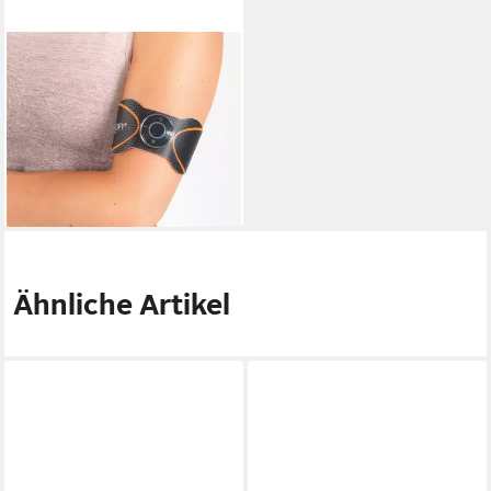
BODIFY
EMS-Arm-Trainer - Original
Ersatz-Pads 2er-Set (Ohne
Controller) für Arm &
Beintrainer, (2-tlg)
ab 19,90 €
lieferbar - in 2-3 Werktagen bei dir
Ähnliche Artikel