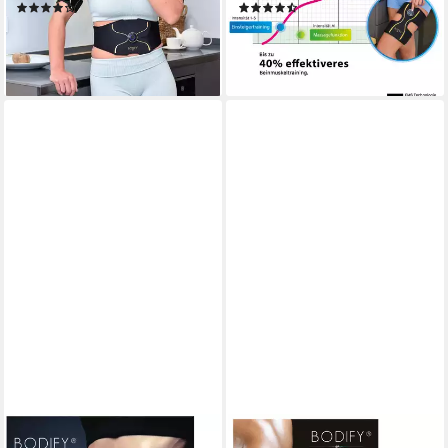
(14)
(13)
219,90 €
119,90 €
UVP
257,70 €
lieferbar - in 2-3 Werktagen bei dir
-15%
lieferbar - in 2-3 Werktagen bei dir