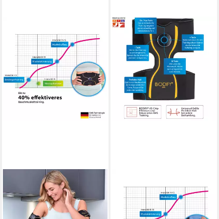
BODIFY
BODIFY
EMS-Gerät - 3in1 EMS
EMS-Gerät EMS Beintrainer
Ganzkörper Set Pro - Gezielte
Pro - Gezielte Stimulation der
Stimulation der Muskulatur
Beinmuskulatur