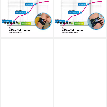
EMS-Gerät EMS
EMS-Arm-Trainer Pro - 2in1
Wadentrainer Pro - Gezielte
EMS Trainer - Gezielte
Stimulation der
Stimulation der Arm &
Wadenmuskulatur
Beinmuskulatur
(1)
(9)
68,90 €
68,90 €
lieferbar - in 2-3 Werktagen bei dir
lieferbar - in 2-3 Werktagen bei dir