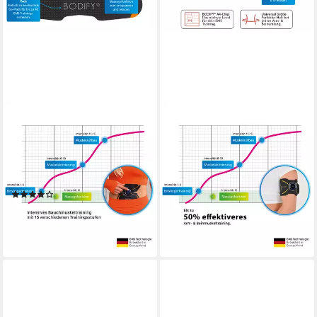
BODIFY
BODIFY
EMS-Bauchmuskeltrainer -
EMS-Arm-Trainer Max - 2in1
EMS Trainer - Gezielte
EMS Trainer - Gezielte
Stimulation der Bauch
Stimulation der Arm &
Muskulatur
Beinmuskulatur
(19)
99,90 €
49,90 €
UVP
62,90 €
lieferbar - in 2-3 Werktagen bei dir
-21%
lieferbar - in 2-3 Werktagen bei dir