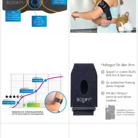
BODIFY
BODIFY
EMS-Arm-Trainer - 2in1 EMS
EMS-Arm-Trainer - Haltegurt
Trainer - Gezielte Stimulation
für EMS Arm & Beintrainer
der Arm & Beinmuskulatur
zur Fixierung (Ohne EMS
(5)
Trainer)
ab 39,90 €
(1)
lieferbar - in 2-3 Werktagen bei dir
11,99 €
lieferbar - in 2-3 Werktagen bei dir