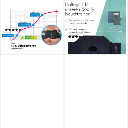
BODIFY
BODIFY
EMS-Po-Trainer Pro - EMS
EMS-Bauchmuskeltrainer -
Trainer - Gezielte Stimulation
Haltegurt für EMS
der Po Muskulatur
Bauchtrainer - zur Fixierung
(12)
(Ohne EMS Trainer)
119,90 €
(1)
lieferbar - in 2-3 Werktagen bei dir
14,90 €
lieferbar - in 2-3 Werktagen bei dir