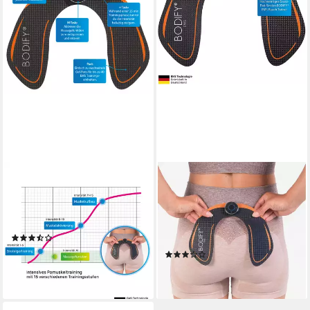
BODIFY
BODIFY
EMS-Po-Trainer - EMS
EMS-Po-Trainer - Original
Trainer - Gezielte Stimulation
Ersatz-Pads 2er-Set (Ohne
der Po Muskulatur
Controller) für EMS
(4)
Hüfttrainer, (2-tlg)
ab 49,90 €
UVP
62,90 €
(2)
ab 24,90 €
-21%
lieferbar - in 2-3 Werktagen bei dir
lieferbar - in 2-3 Werktagen bei dir