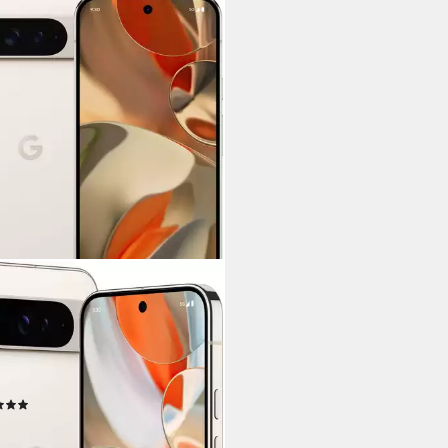
GLE
l 9 Pro XL, 128 GB Smartphone
cm/6,73 Zoll
Bildschirmdiagonale
GB
Speicherkapazität
P
Kamera
tdatenblatt
(4)
9,00 €
 €
mtl. in 48 Raten