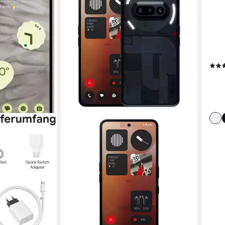
Anbi
Sma
15,24
64 G
12.2
399,
19,8
-31%
liefe