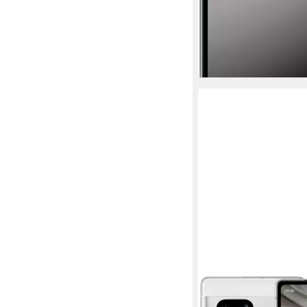
-1%
lieferbar - in 2-3 Werktag