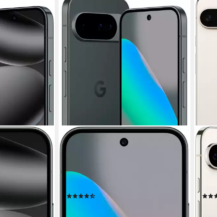
GOOGLE
GOO
one
Pixel 10 Smartphone
Pixe
mdiagonale
16 cm/6,3 Zoll
Bildschirmdiagonale
17,1 
t
128 GB
Speicherkapazität
128 
48 MP
Kamera
50 M
Produktdatenblatt
Produk
(16)
ab 549,99 €
1.27
0 €
UVP
899,00 €
37,13
nur bis Dienstag