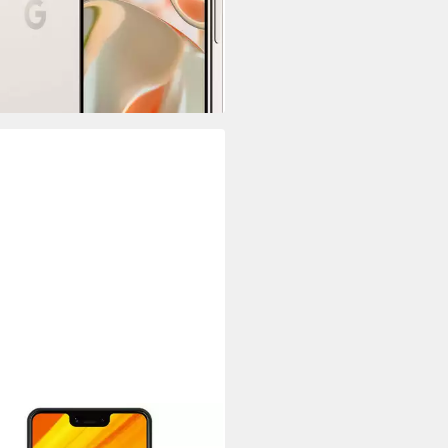
rbar - in 2-3 Werktagen bei dir
GLE
le Pixel 3a XL, vollständig