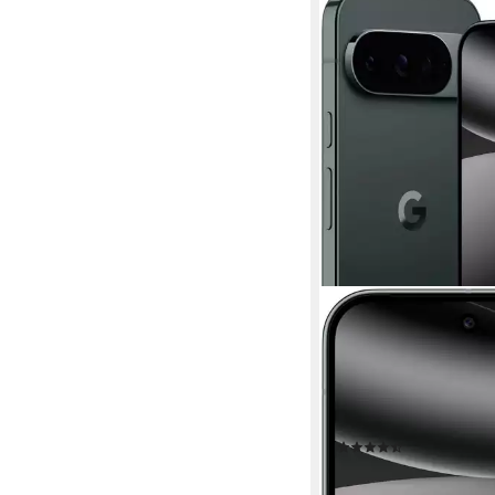
GOOGLE
Pixel 10 Pro Smartph
16 cm/6,3 Zoll
Bildschir
128 GB
Speicherkapazitä
50 MP
Kamera
Produktdatenblatt
(13)
1.085,91 €
UVP
1.099,0
31,53 €
mtl. in 48 Raten