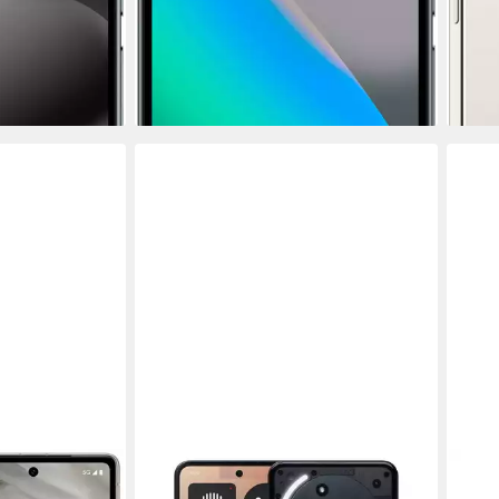
liefe
15,97 €
mtl. in 48 Raten
-39%
en bei dir
lieferbar - in 2-3 Werktagen bei dir
GOO
Goog