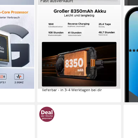
Fast ausverkauft
DOOGEE
GOO
stes
Doogee Fire 3 Pro Outdoor Handy
Pixe
mAh
8350mAh 5.5'' 16+128GB
16 cm
128 
 Smartphone
Smartphone
48 M
t
14 cm/5.45 Zoll
Bildschirmdiagonale
Produk
128 GB
Speicherkapazität
16 MP
Kamera
ab 4
Produktdatenblatt
nur 
(8)
14,71
149,99 €
UVP
229,99 €
-25
13,70 €
mtl. in 12 Raten
liefe
-35%
en bei dir
lieferbar - in 3-4 Werktagen bei dir