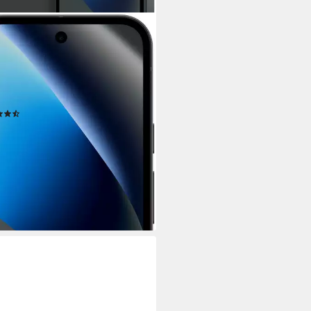
GLE
l 10a Smartphone
/6,3 Zoll
Bildschirmdiagonale
GB
Speicherkapazität
P
Kamera
tdatenblatt
(12)
09,99 €
UVP
549,00 €
bis Dienstag
 €
mtl. in 36 Raten
%
rbar - in 2-3 Werktagen bei dir