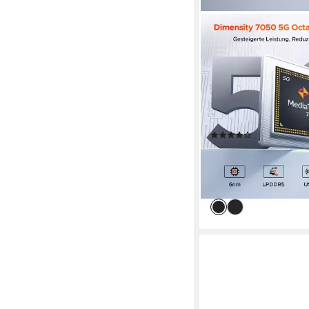
DOOGEE
V MAX PRO 5G Robu
Smartphone, 22000
12GB+512GB/TF 2TB
512 GB
Speicherkapazitä
108 MP
Kamera
16 MP
Frontkamera
(4)
399,99 €
UVP
539,99 €
19,87 €
mtl. in 24 Raten
-26%
lieferbar - in 3-4 Werktag