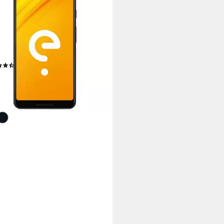
eter frei entsperrtes Handy
rtphone
 cm/6,3 Zoll
Bildschirmdiagonale
B
Speicherkapazität
 MP
Kamera
(2)
00 €
UVP
579,00 €
2 €
mtl. in 24 Raten
rbar in 4 Wochen