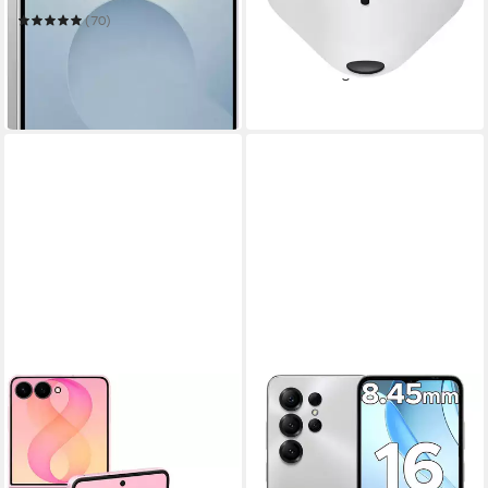
2,4 kg
Gewicht
(70)
339,99 €
999,99 €
UVP
1.269,00 €
16,89 €
mtl. in 24 Raten
29,03 €
mtl. in 48 Raten
in 2-3 Werktagen bei dir
-21%
leider ausverkauft