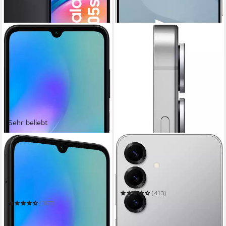
Sehr beliebt
SAMSUNG
SAMSUNG
Galaxy A05s LTE
Galaxy S25 Smartphone
Smartphone
15,64 cm/6,2 Zoll
Bildschirmdiagonale
128 GB
Speicherkapazität
17,08 cm/6,7 Zoll
Bildschirmdiagonale
50 MP
Kamera
64 GB
Speicherkapazität
50 MP
Kamera
(413)
ab 806,72 €
UVP
899,00 €
(367)
23,42 €
mtl. in 48 Raten
119,99 €
10,96 €
mtl. in 12 Raten
-10%