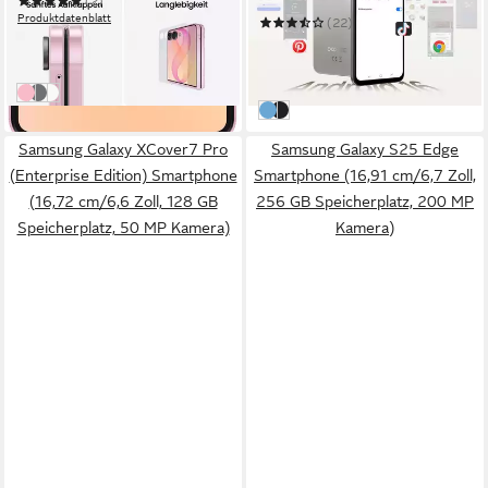
(2)
Produktdatenblatt
(22)
ab 1.299,00 €
89,99 €
UVP
149,99 €
37,71 €
mtl. in 48 Raten
-40%
in 2-3 Werktagen bei dir
in 3-4 Werktagen bei dir
pink
graphite
cream
Natur
Schwarz
Samsung Galaxy XCover7 Pro
Samsung Galaxy S25 Edge
(Enterprise Edition) Smartphone
Smartphone (16,91 cm/6,7 Zoll,
(16,72 cm/6,6 Zoll, 128 GB
256 GB Speicherplatz, 200 MP
Speicherplatz, 50 MP Kamera)
Kamera)