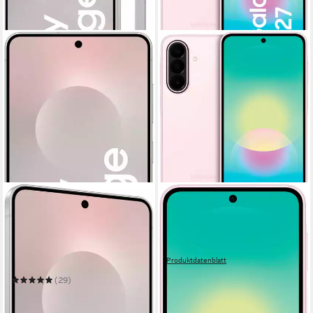
SAMSUNG
SAMSUNG
Galaxy S25 Edge
Galaxy A27 5G Smartphone
Smartphone
16,91 cm/6,7 Zoll
Bildschirmdiagonale
128 GB
Speicherkapazität
16,91 cm/6,7 Zoll
Bildschirmdiagonale
50 MP
Kamera
256 GB
Speicherkapazität
Produktdatenblatt
200 MP
Kamera
ab 308,21 €
UVP
349,00 €
(29)
15,31 €
mtl. in 24 Raten
1.014,38 €
UVP
1.249,00 €
-12%
29,45 €
mtl. in 48 Raten