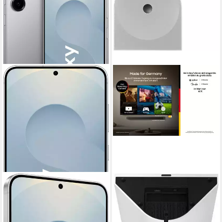
SAMSUNG
SAMSUNG
Galaxy S25+ Smartphone
Music Studio 5 LS51H
Bluetooth-Speaker
16,91 cm/6,7 Zoll
Bildschirmdiagonale
512 GB
Speicherkapazität
Bluetooth, WLAN (WiFi)
Netzwerkstandard
50 MP
Kamera
70 W
Gesamtleistung