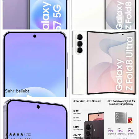
Sehr beliebt
SAMSUNG
SAMSUNG
Galaxy A57 5G Smartphone
Galaxy Z Fold8 Ultra
Smartphone
17,11 cm/6,7 Zoll
Bildschirmdiagonale
256 GB
Speicherkapazität
20,31 cm/8 Zoll
Bildschirmdiagonale
50 MP
Kamera
256 GB
Speicherkapazität
200 MP
Kamera
(72)
Produktdatenblatt