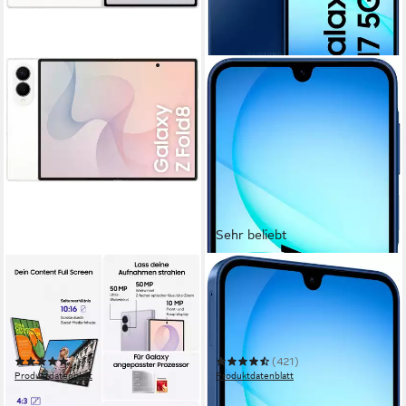
Sehr beliebt
SAMSUNG
SAMSUNG
Galaxy Z Fold8 Smartphone
Galaxy A17 5G Smartphone
19,32 cm/7,6 Zoll
Bildschirmdiagonale
16,91 cm/6,7 Zoll
Bildschirmdiagonale
256 GB
Speicherkapazität
128 GB
Speicherkapazität
50 MP
Kamera
50 MP
Kamera
(1)
(421)
Produktdatenblatt
Produktdatenblatt
ab 1.999,00 €
169,99 €
UVP
229,00 €