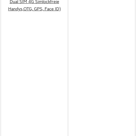
Dual SIM 4G Simlockfreie
Handys,OTG, GPS, Face ID)