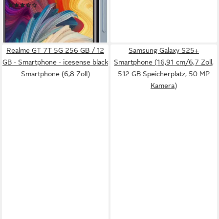
(11)
ab 160,99 €
14,70 €
mtl. in 12 Raten
lieferbar - in 4-5 Werktagen bei dir
Realme GT 7T 5G 256 GB / 12
Samsung Galaxy S25+
GB - Smartphone - icesense black
Smartphone (16,91 cm/6,7 Zoll,
Smartphone (6,8 Zoll)
512 GB Speicherplatz, 50 MP
Kamera)