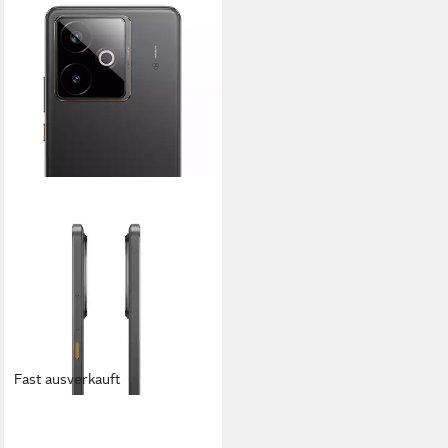
Fast ausverkauft
REALME
realme GT7 T Eisschwarz 12