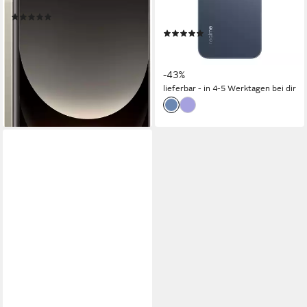
50 MP
Frontkamera
Produktdatenblatt
(2)
Produktdatenblatt
649,20 €
(13)
18,85 €
mtl. in 48 Raten
339,90 €
UVP
599,99 €
lieferbar - in 4-5 Werktagen bei dir
16,88 €
mtl. in 24 Raten
-43%
lieferbar - in 4-5 Werktagen bei dir