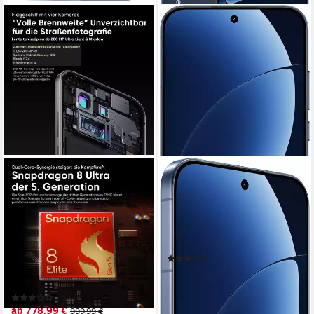
REALME
REALME
Realme GT 8 Pro 5G Handy,
GT8 Pro Smartphone
16+512 GB, Snapdragon 8
17,06 cm/6,72 Zoll
Bildschirmdiagonale
256 GB
Speicherkapazität
Elite Gen 5 Chipset
200 MP
Kamera
Smartphone
Produktdatenblatt
17,25 cm/6.79 Zoll
Bildschirmdiagonale
(2)
512 GB
Speicherkapazität
ab 698,99 €
UVP
999,00 €
50 MP
Kamera
20,29 €
mtl. in 48 Raten
(2)
-30%
ab 778,99 €
999,99 €