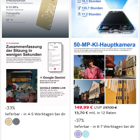
REALME
REALME
Realme 16 Pro+ 5G 6,8"
Realme C100 5G – 6,8" HD+
144Hz 7000mAh Akku 80W
144Hz Display, 6600mAh
Smartphone
Akku, 50MP Kamera
Smartphone
256 GB
Speicherkapazität
5G
Mobiles Internet
128 GB
Speicherkapazität
50 MP
Kamera
(12)
5G
Mobiles Internet
ab 399,90 €
UVP
599,99 €
19,86 €
mtl. in 24 Raten
(8)
149,99 €
-33%
UVP
237,00 €
13,70 €
mtl. in 12 Raten
lieferbar - in 4-5 Werktagen bei dir
-37%
lieferbar - in 6-7 Werktagen bei dir