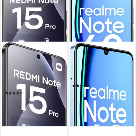
XIAOMI
REALME
Redmi Note 15 Pro 8+256
Note 60 Smartphone
Smartphone
17,12 cm/6,74 Zoll
Bildschirmdiagonale
128 GB
Speicherkapazität
17,34 cm/6,83 Zoll
Bildschirmdiagonale
32 MP
Kamera
256 GB
Speicherkapazität
200 MP
Kamera
Produktdatenblatt
(4)
Produktdatenblatt
ab 129,76 €
(70)
11,85 €
mtl. in 12 Raten
499,90 €
lieferbar - in 3-4 Werktagen bei dir
17,94 €
mtl. in 36 Raten
lieferbar - in 5-6 Werktagen bei dir