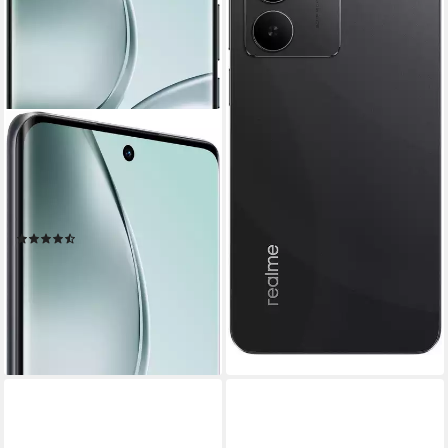
REALME
14 Pro 5G Smartphone
17,2 cm/6,77 Zoll
Bildschirmdiagonale
256 GB
Speicherkapazität
50 MP
Kamera
(18)
259,00 €
UVP
599,00 €
12,86 €
mtl. in 24 Raten
-57%
leider ausverkauft