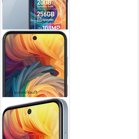
Fast ausverkauft
ZTE
Blade V70 Smartphone
17,02 cm/6,7 Zoll
Bildschirmdiagonale
256 GB
Speicherkapazität
108 MP
Kamera
Produktdatenblatt