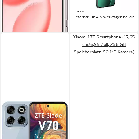
16,84 €
mtl. in 48 Raten
13,86 €
mtl. in 24 Raten
-27%
-30%
lieferbar - in 2-3 Werktagen bei dir
lieferbar - in 4-5 Werktagen bei dir
Xiaomi 17T Smartphone (17,65
cm/6,95 Zoll, 256 GB
Speicherplatz, 50 MP Kamera)