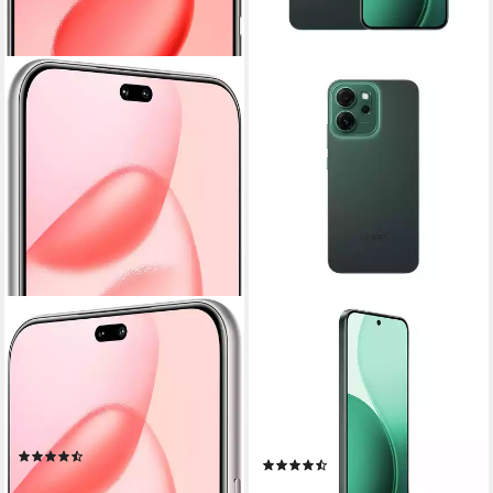
HONOR
OPPO
400 PRO Smartphone
OPPO Reno 14 F 5G
Smartphone
17,01 cm/6,7 Zoll
Bildschirmdiagonale
512 GB
Speicherkapazität
256 GB
Speicherkapazität
200 MP
Kamera
50 MP
Kamera
32 MP
Frontkamera
Produktdatenblatt
(16)
(7)
579,99 €
UVP
799,00 €
279,00 €
UVP
399,00 €