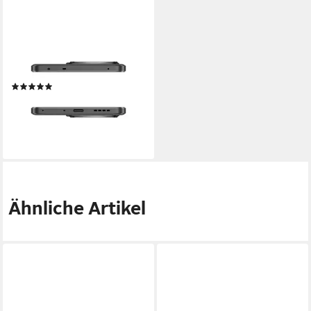
Gigabyte 256 Gigabyte
Smartphone
256 GB
Speicherkapazität
50 MP MP
Kamera
8 MP MP
Frontkamera
(1)
ab 369,00 €
UVP
599,00 €
18,33 €
mtl. in 24 Raten
-38%
lieferbar - in 4-5 Werktagen bei dir
Ähnliche Artikel