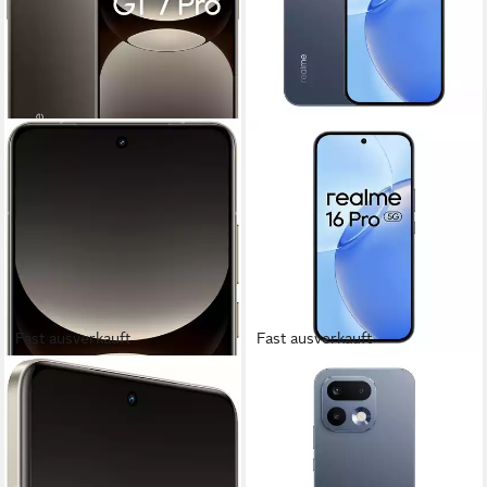
Fast ausverkauft
Fast ausverkauft
REALME
REALME
GT7 Pro 256GB Smartphone
realme 16 Pro 8GB+512GB
Smartphone
17,22 cm/6,78 Zoll
Bildschirmdiagonale
256 GB
Speicherkapazität
512 GB
Speicherkapazität
50 MP
Kamera
200 MP
Kamera