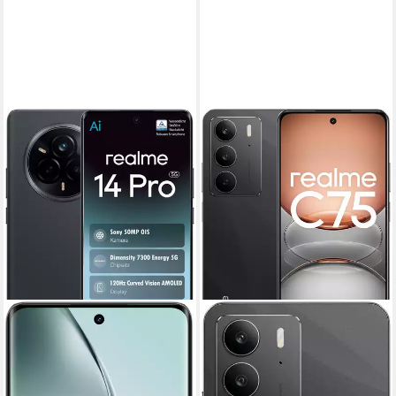
REALME
C75 Smartphone
199,90 €
18,26 €
mtl. in 12 Raten
lieferbar - in 3-4 Werktagen bei dir