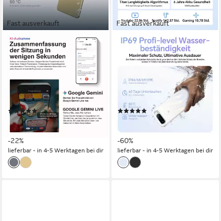
Fast ausverkauft
Fast ausverkauft
REALME
REALME
Realme 16 Pro+ 5G 6,8"
Realme 16 5G 6,57-Zoll-
144Hz 7000mAh Akku 80W
AMOLED-Display, 6550-mAh-
Smartphone
Akku Smartphone
512 GB
Speicherkapazität
256 GB
Speicherkapazität
5G
Mobiles Internet
5G
Mobiles Internet
(12)
(3)
ab 429,00 €
239,99 €
UVP
549,00 €
UVP
599,00 €
15,39 €
mtl. in 36 Raten
21,92 €
mtl. in 12 Raten
-22%
-60%
lieferbar - in 4-5 Werktagen bei dir
lieferbar - in 4-5 Werktagen bei dir