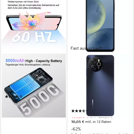
Fast ausverkauft
ZTE
BLACKVIEW
Blade A35e Smartphone
Shark8
64MP,5000mAh,33W,AI
16,56 cm/6,52 Zoll
Bildschirmdiagonale
64 GB
Speicherkapazität
Smartphone
8 MP
Kamera
64 MP
Kamera
Produktdatenblatt
13 MP
Frontkamera
(92)
4G (LTE)
Mobiles Internet
100,90 €
Produktdatenblatt
9,22 €
mtl. in 12 Raten
(17)
lieferbar - in 6-7 Werktagen bei dir
109,99 €
UVP
289,99 €
10,05 €
mtl. in 12 Raten
-62%