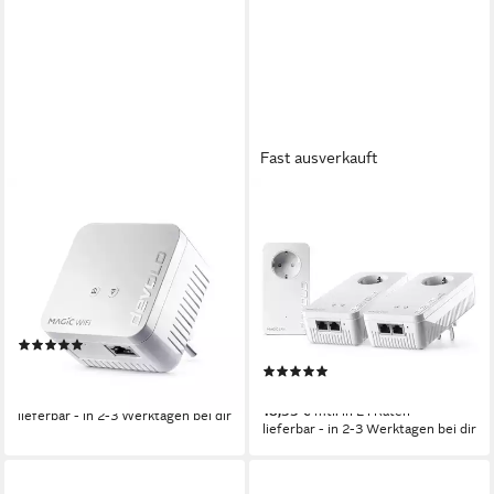
Fast ausverkauft
DEVOLO
DEVOLO
Magic 1 WiFi mini
Magic 2 WiFi 6 next
Reichweitenverstärker
Multiroom Kit
Reichweitenverstärker
300 Mbit/s
Übertragungsrate
1
LAN-Ports
3000 Mbit/s
Übertragungsrate
WPA2, WPA3
Verschlüsselung
2
LAN-Ports
WPA2, WPA3
Verschlüsselung
(1)
ab 71,90 €
UVP
79,90 €
(1)
ab 373,57 €
-10%
18,55 €
mtl. in 24 Raten
lieferbar - in 2-3 Werktagen bei dir
lieferbar - in 2-3 Werktagen bei dir