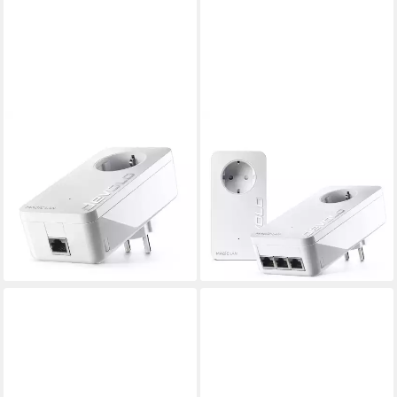
DEVOLO
DEVOLO
Magic 2 LAN
Magic 2 LAN triple Starter Kit
Reichweitenverstärker
Reichweitenverstärker
1
LAN-Ports
3
LAN-Ports
ab 76,40 €
ab 139,90 €
UVP
84,90 €
12,78 €
mtl. in 12 Raten
-10%
lieferbar - in 2-3 Werktagen bei dir
lieferbar - in 2-3 Werktagen bei dir