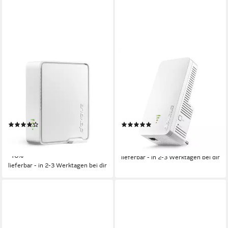
DEVOLO
DEVOLO
WiFi 6 Repeater 5400
WiFi 6 Repeater 3000
WLAN-Repeater
WLAN-Repeater
5400 Mbit/s
Übertragungsrate
3000 Mbit/s
Übertragungsrate
2
LAN-Ports
1
LAN-Ports
WPA2, WPA3
Verschlüsselung
WPA2, WPA3
Verschlüsselung
(6)
(5)
ab 139,40 €
84,90 €
UVP
154,90 €
UVP
104,90 €
12,73 €
mtl. in 12 Raten
-19%
-10%
lieferbar - in 2-3 Werktagen bei dir
lieferbar - in 2-3 Werktagen bei dir