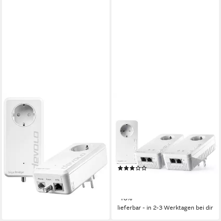
DEVOLO
DEVOLO
Giga Bridge – Glasfaser-
Magic 2 WiFi next Multiroom
Highspeed bis ins Zentrum
Kit Reichweitenverstärker
des 8949 Netzwerk-Adapter
1200 Mbit/s
Übertragungsrate
194,86 €
2
LAN-Ports
WPA2, WPA3
Verschlüsselung
17,80 €
mtl. in 12 Raten
lieferbar - in 2-3 Werktagen bei dir
(1)
ab 314,90 €
UVP
349,90 €
15,64 €
mtl. in 24 Raten
-10%
lieferbar - in 2-3 Werktagen bei dir