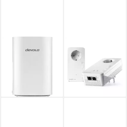
DEVOLO
DEVOLO
WiFi 7 Repeater Mesh
Magic 2 WiFi 6 next Starter
BE6500 WLAN, LAN 6.5
Kit Reichweitenverstärker
GBit/s Mesh-fähig, WiFi 7,
3000 Mbit/s
Übertragungsrate
2
LAN-Ports
WLAN-Repeater
WPA2, WPA3
Verschlüsselung
ab 129,99 €
ab 222,39 €
11,87 €
mtl. in 12 Raten
lieferbar - in 2-3 Werktagen bei dir
20,31 €
mtl. in 12 Raten
lieferbar - in 2-3 Werktagen bei dir