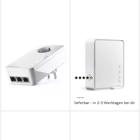
DEVOLO
DEVOLO
Magic 2 LAN triple
WiFi 6 Repeater 5400
Reichweitenverstärker
WLAN-Repeater
3
LAN-Ports
5400 Mbit/s
Übertragungsrate
2
LAN-Ports
ab 84,85 €
WPA2, WPA3
Verschlüsselung
lieferbar - in 2-3 Werktagen bei dir
(6)
ab 139,40 €
UVP
154,90 €
12,73 €
mtl. in 12 Raten
-10%
lieferbar - in 2-3 Werktagen bei dir