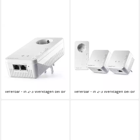
DEVOLO
DEVOLO
Magic 2 WiFi next
Magic 1 WiFi mini Multiroom
Reichweitenverstärker
Kit Reichweitenverstärker
1200 Mbit/s
Übertragungsrate
300 Mbit/s
Übertragungsrate
2
LAN-Ports
1
LAN-Ports
WPA2, WPA3
Verschlüsselung
WPA2, WPA3
Verschlüsselung
ab 134,90 €
ab 175,40 €
UVP
149,90 €
UVP
194,90 €
12,32 €
mtl. in 12 Raten
16,02 €
mtl. in 12 Raten
-10%
-10%
lieferbar - in 2-3 Werktagen bei dir
lieferbar - in 2-3 Werktagen bei dir