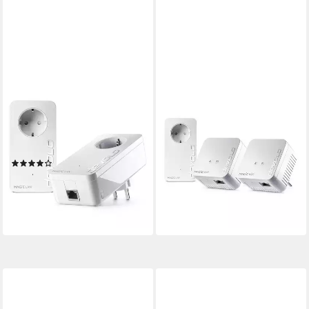
DEVOLO
DEVOLO
Magic 2 LAN Starter Kit
Magic 1 WiFi mini Multiroom
Reichweitenverstärker
Kit Reichweitenverstärker
1
LAN-Ports
300 Mbit/s
Übertragungsrate
1
LAN-Ports
(1)
WPA2, WPA3
Verschlüsselung
ab 134,90 €
UVP
149,90 €
ab 159,90 €
12,32 €
mtl. in 12 Raten
14,60 €
mtl. in 12 Raten
-10%
lieferbar - in 2-3 Werktagen bei dir
lieferbar - in 2-3 Werktagen bei dir