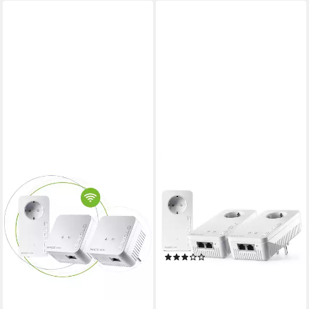
DEVOLO
DEVOLO
Powerline WLAN Network Kit
Magic 2 WiFi next Multiroom
8574 Reichweitenverstärker
Kit Reichweitenverstärker
ab 168,20 €
1200 Mbit/s
Übertragungsrate
15,36 €
mtl. in 12 Raten
2
LAN-Ports
lieferbar - in 2-3 Werktagen bei dir
WPA2, WPA3
Verschlüsselung
(1)
ab 301,14 €
14,96 €
mtl. in 24 Raten
lieferbar - in 2-3 Werktagen bei dir