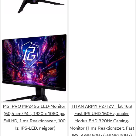
ASROCK
PG27FFX Gaming-Monitor
(69 cm/27 ", 1920 x 1080 px,
Full HD, 1 ms Reaktionszeit,
520 Hz, IPS)
Produktdatenblatt
ab 303,96 €
UVP
340,00 €
-11%
lieferbar - in 3-4 Werktagen bei dir
MSI PRO MP245G LED-Monitor
TITAN ARMY P2712V Flat 16:9
(60,5 cm/24 ", 1920 x 1080 px,
Fast IPS UHD 160Hz, dualer
Full HD, 1 ms Reaktionszeit, 100
Modus FHD 320Hz Gaming-
Hz, IPS-LED, neigbar)
Monitor (1 ms Reaktionszeit, Fast
IPS, 4K@160Hz/FHD@320Hz)