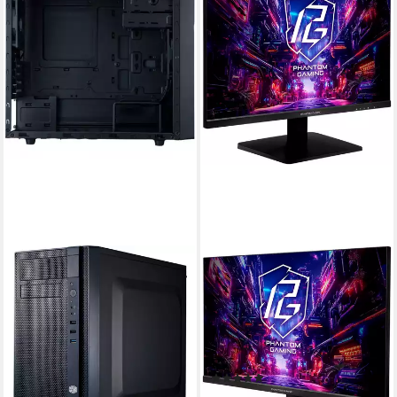
COOLER MASTER
ASROCK
PC-Gehäuse Cooler Master
PG27FFX Gaming-Monitor
N200, Tower-Gehäuse
(69 cm/27 ", 1920 x 1080 px,
ab 63,98 €
Full HD, 1 ms Reaktionszeit,
lieferbar - in 2-3 Werktagen bei dir
520 Hz, IPS)
Produktdatenblatt
(1)
ab 271,99 €
UVP
378,00 €