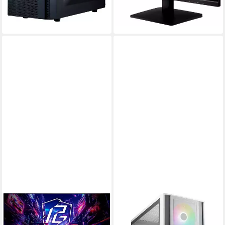
-28%
leider ausverkauft
COOLER MASTER
PC-Gehäuse Master