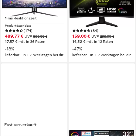
102 cm/ 40 Zoll
Diagonale
80 cm/ 32 Zoll
Diagonale
3440 x 1440 px, UWQHD
Auflösung
1920 x 1080 px, Full HD
Auflösung
1 ms
Reaktionszeit
1 ms
Reaktionszeit
Produktdatenblatt
Produktdatenblatt
(174)
(84)
489,77 €
159,00 €
UVP
599,00 €
UVP
299,00 €
17,57 €
mtl. in 36 Raten
14,52 €
mtl. in 12 Raten
-18%
-47%
lieferbar - in 1-2 Werktagen bei dir
lieferbar - in 1-2 Werktagen bei dir
Fast ausverkauft