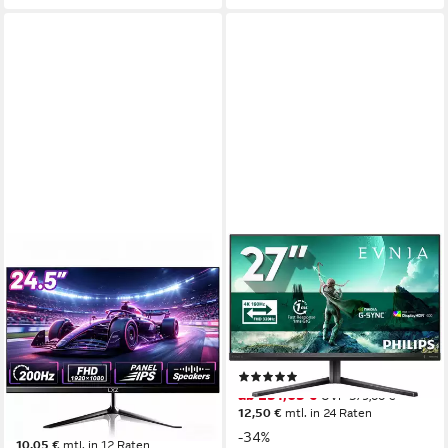
LXZ
PHILIPS
24.5 Zoll, FHD 1080p, Fast
27M2N3800A LED-Monitor
IPS Panel, 200Hz Gaming-
69 cm/ 27 Zoll
Diagonale
3840 x 2160 px, 4K Ultra HD
Auflösung
Monitor
1 ms
Reaktionszeit
63 cm/ 24.5 Zoll
Diagonale
Produktdatenblatt
1920 x 1080 px, FHD
Auflösung
(2)
1 ms
Reaktionszeit
ab 251,65 €
UVP
379,00 €
Produktdatenblatt
12,50 €
mtl. in 24 Raten
109,99 €
UVP
189,99 €
-34%
10,05 €
mtl. in 12 Raten