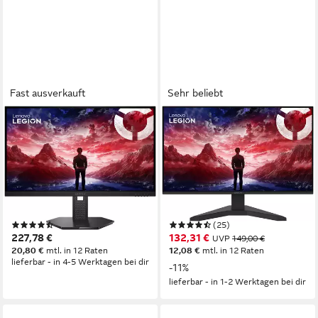
Fast ausverkauft
Sehr beliebt
LENOVO
LENOVO
27Q-10(H25270QG0)
R27s(A25270FR0) Gaming-
Gaming-Monitor
Monitor
69 cm/ 27 Zoll
Diagonale
69 cm/ 27 Zoll
Diagonale
2560 x 1440 px, QHD
Auflösung
1920 x 1080 px, Full HD
Auflösung
0,5 ms
Reaktionszeit
1 ms
Reaktionszeit
Produktdatenblatt
Produktdatenblatt
(3)
(25)
227,78 €
132,31 €
UVP
149,00 €
20,80 €
mtl. in 12 Raten
12,08 €
mtl. in 12 Raten
lieferbar - in 4-5 Werktagen bei dir
-11%
lieferbar - in 1-2 Werktagen bei dir