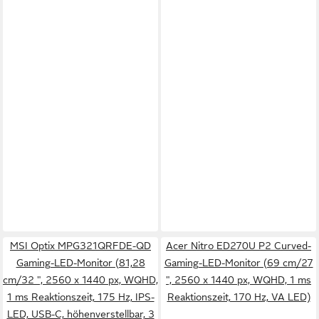
MSI Optix MPG321QRFDE-QD
Acer Nitro ED270U P2 Curved-
Gaming-LED-Monitor (81,28
Gaming-LED-Monitor (69 cm/27
cm/32 ", 2560 x 1440 px, WQHD,
", 2560 x 1440 px, WQHD, 1 ms
1 ms Reaktionszeit, 175 Hz, IPS-
Reaktionszeit, 170 Hz, VA LED)
LED, USB-C, höhenverstellbar, 3