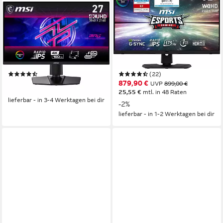
MSI
MSI
MPG 274URF QD Gaming-
Optix MPG321QRFDE-QD
Monitor
Gaming-LED-Monitor
69 cm/ 27 Zoll
Diagonale
81,28 cm/ 32 Zoll
Diagonale
3840 x 2160 px, 4K Ultra HD
Auflösung
2560 x 1440 px, WQHD
Auflösung
0,5 ms
Reaktionszeit
1 ms
Reaktionszeit
Produktdatenblatt
Produktdatenblatt
(12)
(22)
593,41 €
879,90 €
UVP
899,00 €
17,23 €
mtl. in 48 Raten
25,55 €
mtl. in 48 Raten
lieferbar - in 3-4 Werktagen bei dir
-2%
lieferbar - in 1-2 Werktagen bei dir