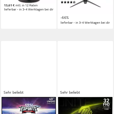
149,00 €
(102)
13,61 €
mtl. in 12 Raten
169,00 €
UVP
499,00 €
lieferbar - in 3-4 Werktagen bei dir
15,43 €
mtl. in 12 Raten
-66%
lieferbar - in 3-4 Werktagen bei dir
Sehr beliebt
Sehr beliebt
MSI
MSI
MAG401QR Gaming-LED-
MAG 32C6X Curved-Gaming-
Monitor
Monitor