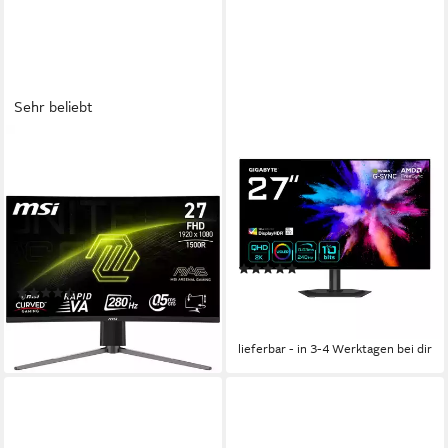
Sehr beliebt
MSI
GIGABYTE
MAG 276CPXF Curved-
GO27Q24G Gaming-Monitor
Gaming-Monitor
67 cm/ 26,5 Zoll
Diagonale
2560 x 1440 px, QHD
Auflösung
69 cm/ 27 Zoll
Diagonale
0,03 ms
Reaktionszeit
1920 x 1080 px, Full HD
Auflösung
0,5 ms
Reaktionszeit
Produktdatenblatt
(1)
Produktdatenblatt
372,90 €
UVP
399,00 €
(83)
18,52 €
mtl. in 24 Raten
273,84 €
-7%
13,60 €
mtl. in 24 Raten
lieferbar - in 1-2 Werktagen bei dir
lieferbar - in 3-4 Werktagen bei dir