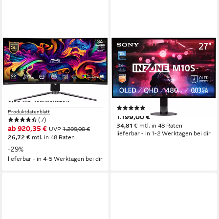
MSI
SONY
MAG 341CQP QD-OLED
SDM-27Q10S OLED-Monitor
Curved-OLED-Monitor
67 cm/ 27 Zoll
Diagonale
2560 x 1440 px, QHD
Auflösung
87 cm/ 34 Zoll
Diagonale
0,03 ms
Reaktionszeit
3440 x 1440 px, UWQHD
Auflösung
0,03 ms
Reaktionszeit
Produktdatenblatt
(1)
Produktdatenblatt
1.199,00 €
(7)
34,81 €
mtl. in 48 Raten
ab 920,35 €
UVP
1.299,00 €
lieferbar - in 1-2 Werktagen bei dir
26,72 €
mtl. in 48 Raten
-29%
lieferbar - in 4-5 Werktagen bei dir