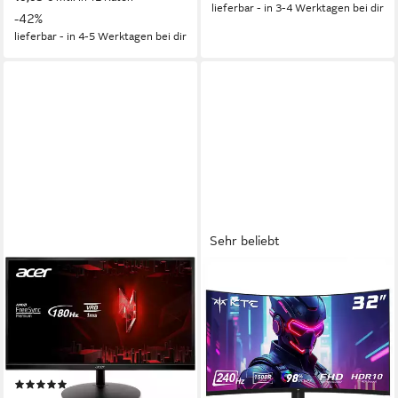
lieferbar - in 3-4 Werktagen bei dir
-42%
lieferbar - in 4-5 Werktagen bei dir
Sehr beliebt
ACER
KTC
XF240Y Gaming-Monitor
H32S17F Curved-Gaming-
Monitor
60,5 cm/ 23.8 Zoll
Diagonale
1920x1080 px, FHD
Auflösung
81,3 cm/ 32 Zoll
Diagonale
1 ms
Reaktionszeit
1920x1080 px, HVA
Auflösung
240 Hz
Bildwiederholfrequenz
Produktdatenblatt
(1)
Produktdatenblatt