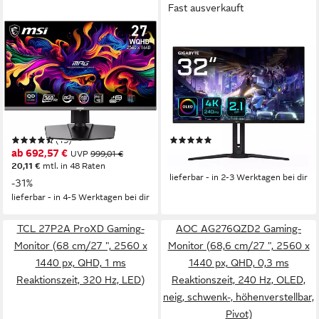
Fast ausverkauft
MSI
GIGABYTE
MPG 271QRX QD-OLED
AORUS FO32U2P Gaming-
OLED-Monitor
Monitor
67 cm/ 27 Zoll
Diagonale
80,3 cm/ 32 Zoll
Diagonale
2560 x 1440 px, WQHD
Auflösung
3840 x 2160 px, 4K Ultra HD
Auflösung
0,03 ms
Reaktionszeit
240 Hz
Bildwiederholfrequenz
Produktdatenblatt
Produktdatenblatt
(15)
(5)
ab 692,57 €
ab 742,57 €
UVP
999,01 €
20,11 €
mtl. in 48 Raten
21,56 €
mtl. in 48 Raten
lieferbar - in 2-3 Werktagen bei dir
-31%
lieferbar - in 4-5 Werktagen bei dir
TCL 27P2A ProXD Gaming-
AOC AG276QZD2 Gaming-
Monitor (68 cm/27 ", 2560 x
Monitor (68,6 cm/27 ", 2560 x
1440 px, QHD, 1 ms
1440 px, QHD, 0,3 ms
Reaktionszeit, 320 Hz, LED)
Reaktionszeit, 240 Hz, OLED,
neig, schwenk-, höhenverstellbar,
Pivot)