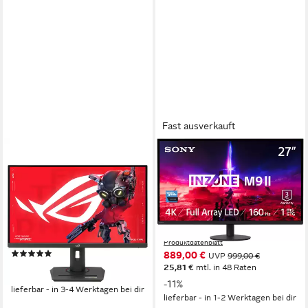
Fast ausverkauft
ASUS
SONY
ROG Strix XG27UCG Gaming-
SDM-27U9M2 Gaming-
Monitor
Monitor
68,6 cm/ 27 Zoll
Diagonale
68 cm/ 27 Zoll
Diagonale
3840 x 2160 px, 4K Ultra HD
Auflösung
3840 x 2160 px, 4K Ultra HD
Auflösung
1 ms
Reaktionszeit
1 ms
Reaktionszeit
Produktdatenblatt
Produktdatenblatt
(1)
889,00 €
UVP
999,00 €
ab 499,00 €
25,81 €
mtl. in 48 Raten
17,90 €
mtl. in 36 Raten
-11%
lieferbar - in 3-4 Werktagen bei dir
lieferbar - in 1-2 Werktagen bei dir