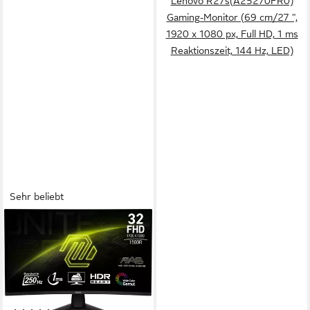
Lenovo R27s(A25270FR0)
Gaming-Monitor (69 cm/27 ",
1920 x 1080 px, Full HD, 1 ms
Reaktionszeit, 144 Hz, LED)
Sehr beliebt
MSI
MAG 32C6X Curved-Gaming-
Monitor (80 cm/32 ", 1920 x
1080 px, Full HD, 1 ms
Reaktionszeit, 250 Hz, VA
Produktdatenblatt
LED, 3 Jahre