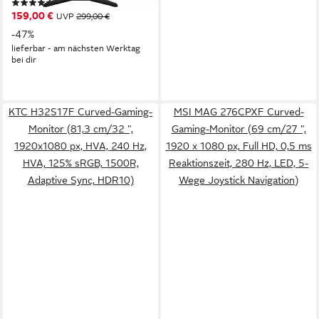
(84)
Herstellergarantie)
159,00 €
UVP
299,00 €
-47%
lieferbar - am nächsten Werktag
bei dir
KTC H32S17F Curved-Gaming-
MSI MAG 276CPXF Curved-
Monitor (81,3 cm/32 ",
Gaming-Monitor (69 cm/27 ",
1920x1080 px, HVA, 240 Hz,
1920 x 1080 px, Full HD, 0,5 ms
HVA, 125% sRGB, 1500R,
Reaktionszeit, 280 Hz, LED, 5-
Adaptive Sync, HDR10)
Wege Joystick Navigation)