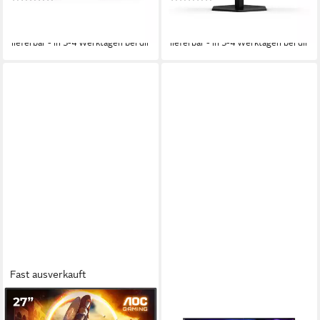
ab 116,83 €
ab 172,36 €
UVP
159,00 €
UVP
249,00 €
-27%
-31%
lieferbar - in 3-4 Werktagen bei dir
lieferbar - in 3-4 Werktagen bei dir
Fast ausverkauft
AOC
AOC
27G4HA Gaming-LED-
AG276QZD2 Gaming-Monitor