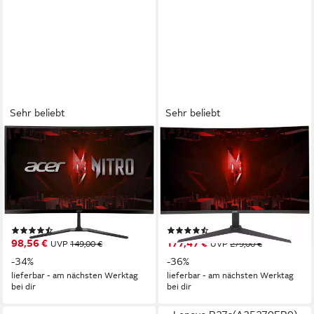
Sehr beliebt
Sehr beliebt
ACER
ACER
Nitro ED270 W0 Curved-
XZ320QU P3 Curved-
LED-Monitor (68,6 cm/27 ",
Gaming-Monitor (80 cm/32 ",
1920 x 1080 px, Full HD, 1 ms
2560 x 1440 px, QHD, 1 ms
Reaktionszeit, 240 Hz, VA
Reaktionszeit, 180 Hz, VA
Produktdatenblatt
Produktdatenblatt
LED)
LED)
(29)
(54)
98,56 €
177,47 €
UVP
149,00 €
UVP
279,00 €
-34%
-36%
lieferbar - am nächsten Werktag
lieferbar - am nächsten Werktag
bei dir
bei dir