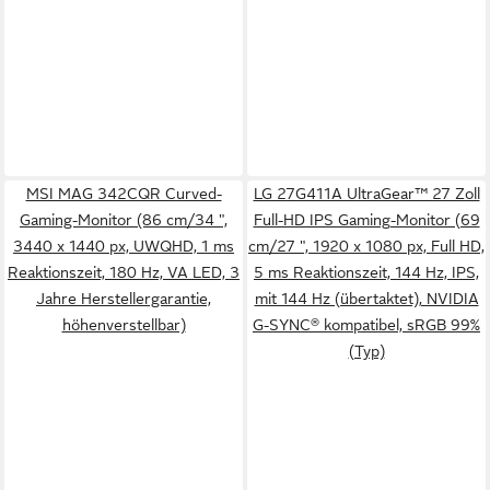
MSI MAG 342CQR Curved-
LG 27G411A UltraGear™ 27 Zoll
Gaming-Monitor (86 cm/34 ",
Full-HD IPS Gaming-Monitor (69
3440 x 1440 px, UWQHD, 1 ms
cm/27 ", 1920 x 1080 px, Full HD,
Reaktionszeit, 180 Hz, VA LED, 3
5 ms Reaktionszeit, 144 Hz, IPS,
Jahre Herstellergarantie,
mit 144 Hz (übertaktet), NVIDIA
höhenverstellbar)
G-SYNC® kompatibel, sRGB 99%
(Typ)