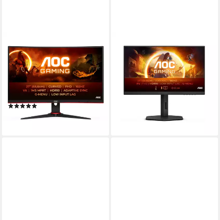
AOC
AOC
C27G2E/BK Gaming-Monitor
27G4X Gaming-LED-Monitor
(68,5 cm/27 ", 1920 x 1080
(68,6 cm/27 ", 1920 x 1080
px, FHD, 1 ms Reaktionszeit,
px, Full HD, 1 ms
165 Hz, VA LED)
Reaktionszeit, 180 Hz, IPS)
Produktdatenblatt
Produktdatenblatt
(1)
268,90 €
275,90 €
lieferbar - in 6-7 Werktagen bei dir
lieferbar - in 6-7 Werktagen bei dir