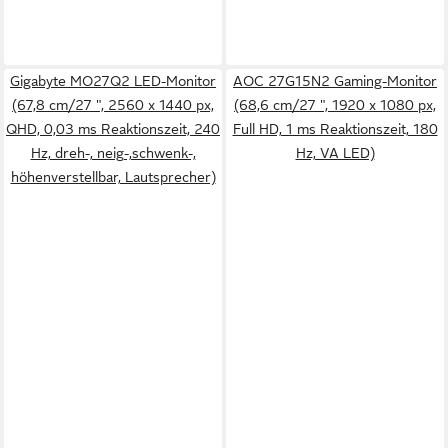
Gigabyte MO27Q2 LED-Monitor
AOC 27G15N2 Gaming-Monitor
(67,8 cm/27 ", 2560 x 1440 px,
(68,6 cm/27 ", 1920 x 1080 px,
QHD, 0,03 ms Reaktionszeit, 240
Full HD, 1 ms Reaktionszeit, 180
Hz, dreh-, neig-,schwenk-,
Hz, VA LED)
höhenverstellbar, Lautsprecher)