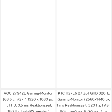
AOC 27G42E Gaming-Monitor
KTC H27E6 27 Zoll QHD 320Hz
(68,6 cm/27 ", 1920 x 1080 px,
Gaming-Monitor (2560x1440 px,
Full HD, 0,5 ms Reaktionszeit,
1 ms Reaktionszeit, 320 Hz, FAST
180 Hz, Fast-IPS, neigbar)
IPS, FreeSync & G-Sync, 1ms