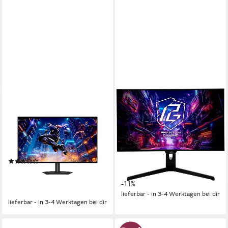
GIGABYTE
ASROCK
MO27Q28G OLED-Monitor
PGO27QFS Gaming-Monitor
67,3 cm/ 27 Zoll
Diagonale
69 cm/ 27 Zoll
Diagonale
2560 x 1440 px, QHD
Auflösung
2560 x 1440 px, QHD
Auflösung
0,03 ms
Reaktionszeit
0,03 ms
Reaktionszeit
Produktdatenblatt
Produktdatenblatt
(5)
483,00 €
UVP
541,00 €
536,31 €
UVP
569,00 €
17,33 €
mtl. in 36 Raten
15,57 €
mtl. in 48 Raten
-11%
-6%
lieferbar - in 3-4 Werktagen bei dir
lieferbar - in 3-4 Werktagen bei dir