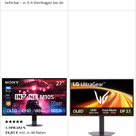
lieferbar - in 3-4 Werktagen bei dir
SONY
LG
SDM-27Q10S OLED-Monitor
27GX790B Tandem-OLED
der 4. Generation Gaming-
67 cm/ 27 Zoll
Diagonale
2560 x 1440 px, QHD
Auflösung
Monitor
0,03 ms
Reaktionszeit
67 cm/ 27 Zoll
Diagonale
Produktdatenblatt
2560 x 1440 px, Quad HD
Auflösung
(1)
0,03 ms
Reaktionszeit
1.199,00 €
Produktdatenblatt
34,81 €
mtl. in 48 Raten