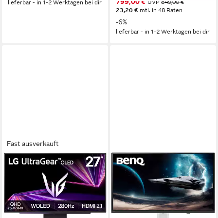
799,00 €
UVP
849,00 €
lieferbar - in 1-2 Werktagen bei dir
23,20 €
mtl. in 48 Raten
-6%
lieferbar - in 1-2 Werktagen bei dir
Fast ausverkauft
LG
BENQ
27GX700A Gaming-Monitor
EX271QZ Gaming-Monitor
67 cm/ 27 Zoll
Diagonale
68 cm/ 27 Zoll
Diagonale
2560 x 1440 px, Quad HD
Auflösung
2560 x 1440 px, QHD
Auflösung
0,03 ms
Reaktionszeit
0,03 ms
Reaktionszeit
Produktdatenblatt
Produktdatenblatt