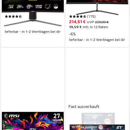
2560 x 1440 px, WQHD
Auflösung
2560 x 1440 px, WQHD
Auflösung
0,5 ms
Reaktionszeit
1 ms
Reaktionszeit
Produktdatenblatt
Produktdatenblatt
(100)
(175)
293,47 €
214,51 €
UVP
229,00 €
14,58 €
mtl. in 24 Raten
19,59 €
mtl. in 12 Raten
lieferbar - in 1-2 Werktagen bei dir
-6%
lieferbar - in 1-2 Werktagen bei dir
Fast ausverkauft
MSI
TITAN ARMY
MPG 271QRX QD-OLED
P2710S Gaming-Monitor