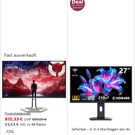
Fast ausverkauft
LENOVO
KTC
Legion Pro 27UD-
H27T7P-2 Gaming-Monitor
10(G25270UY0) OLED-
2560×1440 px, QHD
Auflösung
1 ms
Reaktionszeit
Monitor
200 Hz
Bildwiederholfrequenz
67 cm/ 27 Zoll
Diagonale
Produktdatenblatt
3840 x 2160 px, 4K Ultra HD
Auflösung
129,00 €
UVP
279,00 €
0,03 ms
Reaktionszeit
nur bis Dienstag
Produktdatenblatt
11,78 €
mtl. in 12 Raten
810,33 €
UVP
899,00 €
-54%
23,53 €
mtl. in 48 Raten
lieferbar - in 3-4 Werktagen bei dir
-10%