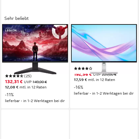
Sehr beliebt
LENOVO
LENOVO
R27s(A25270FR0) Gaming-
L27q-4A LED-Monitor
Monitor
69 cm/ 27 Zoll
Diagonale
2560 x 1440 px, QHD
Auflösung
69 cm/ 27 Zoll
Diagonale
1 ms
Reaktionszeit
1920 x 1080 px, Full HD
Auflösung
1 ms
Reaktionszeit
Produktdatenblatt
(1)
Produktdatenblatt
192,56 €
UVP
229,00 €
(25)
17,59 €
mtl. in 12 Raten
132,31 €
UVP
149,00 €
-16%
12,08 €
mtl. in 12 Raten
lieferbar - in 1-2 Werktagen bei dir
-11%
lieferbar - in 1-2 Werktagen bei dir