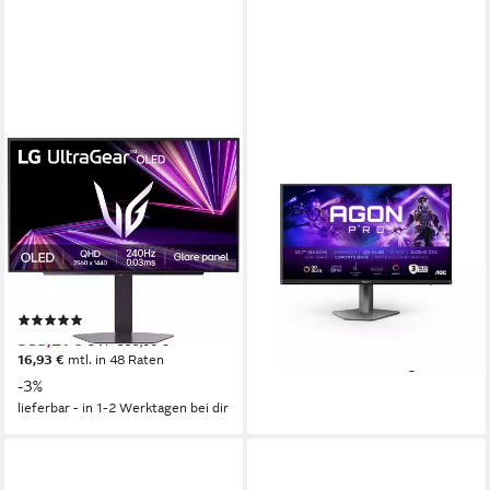
LG
AOC
27GX704A UltraGear™
AG276QZD2 Gaming-Monitor
Gaming-Monitor
68,6 cm/ 27 Zoll
Diagonale
2560 x 1440 px, QHD
Auflösung
67 cm/ 27 Zoll
Diagonale
0,3 ms
Reaktionszeit
2560 x 1440 px, WQHD
Auflösung
0,03 ms
Reaktionszeit
Produktdatenblatt
ab 458,91 €
UVP
589,00 €
Produktdatenblatt
16,47 €
mtl. in 36 Raten
(3)
583,21 €
UVP
599,00 €
-22%
16,93 €
mtl. in 48 Raten
lieferbar - in 3-4 Werktagen bei dir
-3%
lieferbar - in 1-2 Werktagen bei dir