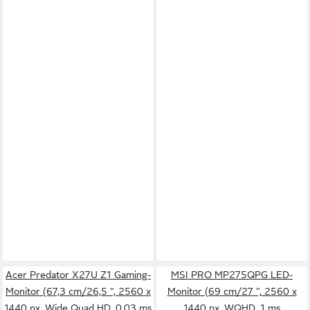
Acer Predator X27U Z1 Gaming-
MSI PRO MP275QPG LED-
Monitor (67,3 cm/26,5 ", 2560 x
Monitor (69 cm/27 ", 2560 x
1440 px, Wide Quad HD, 0,03 ms
1440 px, WQHD, 1 ms