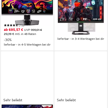
OLED-Monitor
2560x1440 px, QHD
Auflösung
1 ms
Reaktionszeit
67 cm/ 27 Zoll
Diagonale
240 Hz
Bildwiederholfrequenz
2560 x 1440 px, WQHD
Auflösung
0,03 ms
Reaktionszeit
Produktdatenblatt
(3)
Produktdatenblatt
179,99 €
UVP
499,00 €
(15)
16,44 €
mtl. in 12 Raten
ab 695,57 €
UVP
999,01 €
-64%
20,19 €
mtl. in 48 Raten
lieferbar - in 3-4 Werktagen bei dir
-30%
lieferbar - in 4-5 Werktagen bei dir
Sehr beliebt
Sehr beliebt