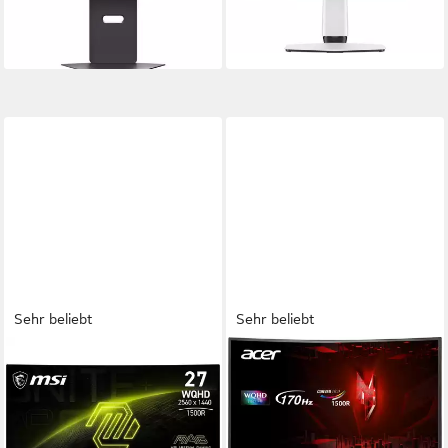
650,64 €
ab 829,00 €
18,89 €
mtl. in 48 Raten
24,07 €
mtl. in 48 Raten
lieferbar - in 1-2 Werktagen bei dir
lieferbar - in 3-4 Werktagen bei dir
Sehr beliebt
Sehr beliebt
MSI
ACER
MAG 27CQ6PF Curved-
Nitro ED270U P2 Curved-
Gaming-Monitor
Gaming-LED-Monitor
69 cm/ 27 Zoll
Diagonale
69 cm/ 27 Zoll
Diagonale