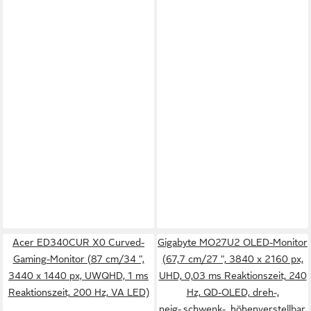
Acer ED340CUR X0 Curved-
Gigabyte MO27U2 OLED-Monitor
Gaming-Monitor (87 cm/34 ",
(67,7 cm/27 ", 3840 x 2160 px,
3440 x 1440 px, UWQHD, 1 ms
UHD, 0,03 ms Reaktionszeit, 240
Reaktionszeit, 200 Hz, VA LED)
Hz, QD-OLED, dreh-,
neig-,schwenk-, höhenverstellbar,