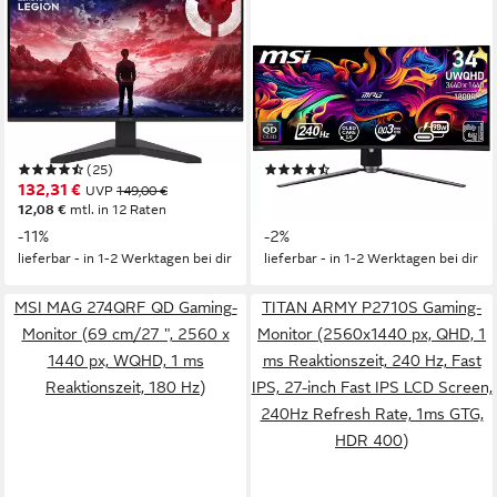
LENOVO
MSI
R27s(A25270FR0) Gaming-
MPG 341CQPX QD Curved-
Monitor
Gaming-OLED-Monitor
69 cm/ 27 Zoll
Diagonale
86,8 cm/ 34 Zoll
Diagonale
1920 x 1080 px, Full HD
Auflösung
3440 x 1440 px, UWQHD
Auflösung
1 ms
Reaktionszeit
0,03 ms
Reaktionszeit
Produktdatenblatt
Produktdatenblatt
(25)
(71)
132,31 €
1.078,60 €
UVP
149,00 €
UVP
1.099,00 €
12,08 €
mtl. in 12 Raten
31,31 €
mtl. in 48 Raten
-11%
-2%
lieferbar - in 1-2 Werktagen bei dir
lieferbar - in 1-2 Werktagen bei dir
MSI MAG 274QRF QD Gaming-
TITAN ARMY P2710S Gaming-
Monitor (69 cm/27 ", 2560 x
Monitor (2560x1440 px, QHD, 1
1440 px, WQHD, 1 ms
ms Reaktionszeit, 240 Hz, Fast
Reaktionszeit, 180 Hz)
IPS, 27-inch Fast IPS LCD Screen,
240Hz Refresh Rate, 1ms GTG,
HDR 400)