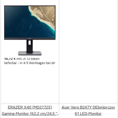
ACER
B247WE5b 24" 61,0cm 16:10
100Hz 1920x1200 black TFT-
Monitor
1920 x 1200 px, WUXGA
Auflösung
4 ms
Reaktionszeit
100 Hz
Bildwiederholfrequenz
Produktdatenblatt
ab 205,00 €
18,72 €
mtl. in 12 Raten
lieferbar - in 4-5 Werktagen bei dir
ERAZER X40 (MD21725)
Acer Vero B247Y DEbmiprczxv
Gaming-Monitor (62.2 cm/24.5 ",
61 LED-Monitor