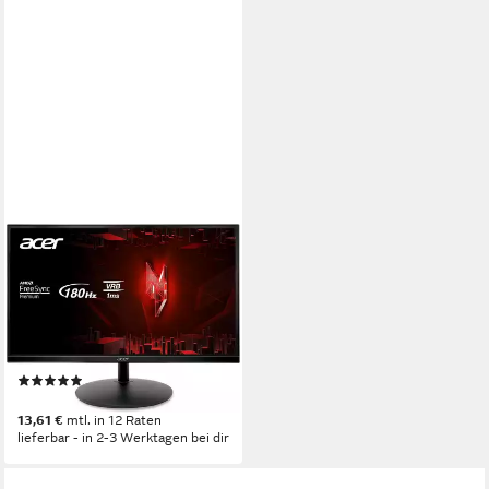
ACER
XF240Y Gaming-Monitor
60,5 cm/ 23.8 Zoll
Diagonale
1920x1080 px, FHD
Auflösung
1 ms
Reaktionszeit
Produktdatenblatt
(1)
149,00 €
13,61 €
mtl. in 12 Raten
lieferbar - in 2-3 Werktagen bei dir