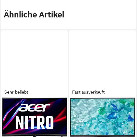
Ähnliche Artikel
Sehr beliebt
Fast ausverkauft
ACER
ACER
Nitro ED240Q S Curved-
Vero CB242YP6bmiprx LED-
Gaming-LED-Monitor
Monitor
59,9 cm/ 23,6 Zoll
Diagonale
60 cm/ 24 Zoll
Diagonale
1920 x 1080 px, Full HD
Auflösung
1920 x 1080 px, Full HD
Auflösung
1 ms
Reaktionszeit
1 ms
Reaktionszeit