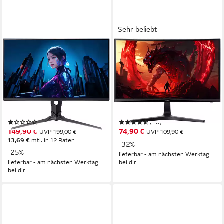
Sehr beliebt
ACER
ACER
Predator XB253QF3bmiiprx
Nitro ED240QP0bi Curved-
Gaming-Monitor
LED-Monitor
62,2 cm/ 24,5 Zoll
Diagonale
59,9 cm/ 23,6 Zoll
Diagonale
1920 x 1080 px, Full HD
Auflösung
1920 x 1080 px, Full HD
Auflösung
1, 4 ms
Reaktionszeit
1 ms
Reaktionszeit
Produktdatenblatt
Produktdatenblatt
(1)
(40)
149,90 €
74,90 €
UVP
199,00 €
UVP
109,90 €
13,69 €
mtl. in 12 Raten
-32%
-25%
lieferbar - am nächsten Werktag
lieferbar - am nächsten Werktag
bei dir
bei dir