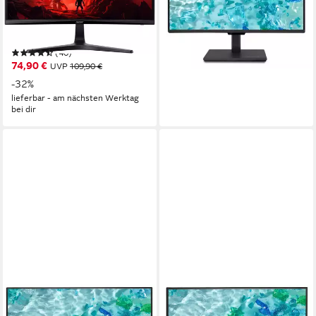
59,9 cm/ 23,6 Zoll
Diagonale
4 ms
Reaktionszeit
1920 x 1080 px, Full HD
Auflösung
1 ms
Reaktionszeit
Produktdatenblatt
ab 300,51 €
Produktdatenblatt
14,93 €
mtl. in 24 Raten
(40)
leider ausverkauft
74,90 €
UVP
109,90 €
-32%
lieferbar - am nächsten Werktag
bei dir
ACER
ACER
B247YGbmiqpruzx TFT-
CB2 CB242YP6bipr TFT-