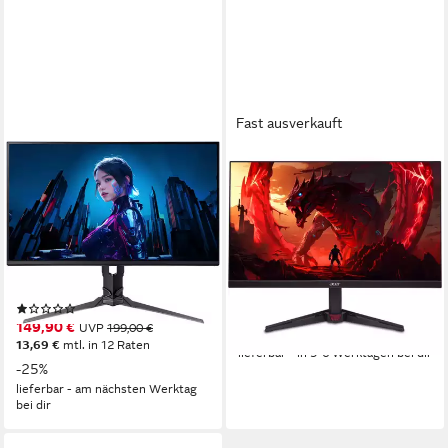
Fast ausverkauft
ACER
ACER
Predator XB253QF3bmiiprx
Acer VG240YX 24" Gaming
Gaming-Monitor
Monitor für Gamer. Gaming-
Monitor
62,2 cm/ 24,5 Zoll
Diagonale
1920 x 1080 px, Full HD
Auflösung
Full HD px, Full HD
Auflösung
1, 4 ms
Reaktionszeit
0.5 ms
Reaktionszeit
Produktdatenblatt
Produktdatenblatt
(1)
ab 135,90 €
149,90 €
UVP
199,00 €
12,41 €
mtl. in 12 Raten
13,69 €
mtl. in 12 Raten
lieferbar - in 5-6 Werktagen bei dir
-25%
lieferbar - am nächsten Werktag
bei dir