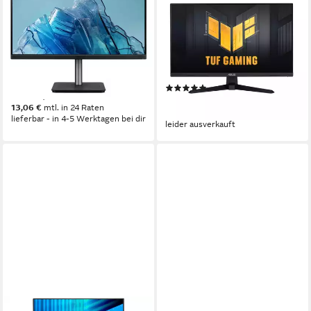
Vero CB243Y Ebemipruzxv -
TUF Gaming VG249QM1A
CB3 Series - LED - 61 cm
Gaming-LED-Monitor
(24) TFT-Monitor
60,50 cm/ 23,8 Zoll
Diagonale
1920 x 1080 px, Full HD
Auflösung
1920 x 1080 px, Full HD
Auflösung
1 ms
Reaktionszeit
1 ms
Reaktionszeit
Produktdatenblatt
Produktdatenblatt
(1)
ab 263,00 €
ab 238,92 €
13,06 €
mtl. in 24 Raten
21,82 €
mtl. in 12 Raten
lieferbar - in 4-5 Werktagen bei dir
leider ausverkauft