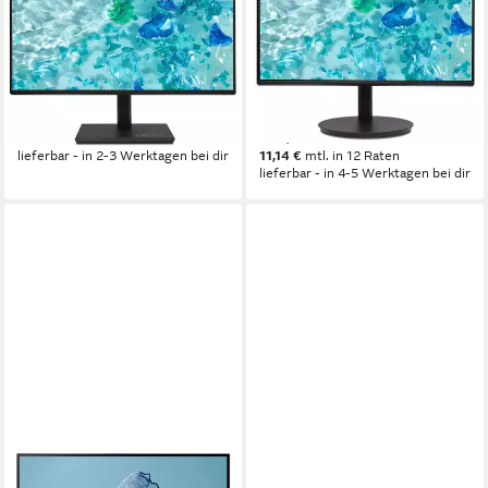
Monitor
Monitor
4 ms
Reaktionszeit
60,5 cm/ 23.8 Zoll
Diagonale
120 Hz
Bildwiederholfrequenz
1920 x 1080 px, Full HD
Auflösung
4 ms
Reaktionszeit
Produktdatenblatt
ab 234,11 €
Produktdatenblatt
122,00 €
21,38 €
mtl. in 12 Raten
lieferbar - in 2-3 Werktagen bei dir
11,14 €
mtl. in 12 Raten
lieferbar - in 4-5 Werktagen bei dir
ACER
ASUS