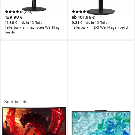
Produktdatenblatt
Produktdatenblatt
(273)
(2)
129,90 €
ab 101,96 €
11,86 €
mtl. in 12 Raten
9,31 €
mtl. in 12 Raten
lieferbar - am nächsten Werktag
lieferbar - in 2-3 Werktagen bei dir
bei dir
Sehr beliebt
ACER
ACER
Nitro ED240QP0bi Curved-
B8 B248Y G TFT-Monitor
LED-Monitor
60,5 cm/ 23.8 Zoll
Diagonale
1920 x 1080 px, Full HD
Auflösung