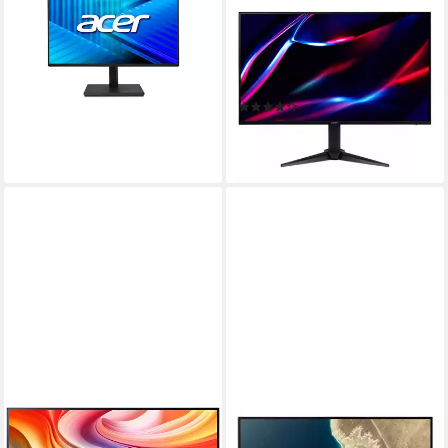
ACER
ACER
UM.QB7EE.G25 TFT-Monitor
VG273 Gaming-Monitor
Produktdatenblatt
68.6 cm/ 27 Zoll
Diagonale
ab 178,83 €
1 ms
Reaktionszeit
16,33 €
mtl. in 12 Raten
Produktdatenblatt
leider ausverkauft
(1)
ab 132,17 €
12,07 €
mtl. in 12 Raten
leider ausverkauft
ACER
ACER