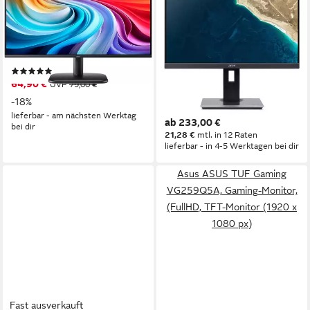
EK251Q P6 LED-Monitor
VERO B247WE5BMIPRZX
24IN (61CM) 1920X1200
62 cm/ 25 Zoll
Diagonale
1920 x 1080 px, Full HD
Auflösung
VGA HDMI DP USB HUB BL
4 ms
Reaktionszeit
TFT-Monitor
Produktdatenblatt
1920 x 1200 px, WUXGA
Auflösung
(5)
4 ms
Reaktionszeit
64,90 €
UVP
79,00 €
100 Hz
Bildwiederholfrequenz
-18%
Produktdatenblatt
lieferbar - am nächsten Werktag
ab 233,00 €
bei dir
21,28 €
mtl. in 12 Raten
lieferbar - in 4-5 Werktagen bei dir
Asus ASUS TUF Gaming
VG259Q5A, Gaming-Monitor,
(FullHD, TFT-Monitor (1920 x
1080 px)
Fast ausverkauft