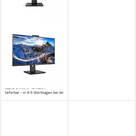
PHILIPS
LED-Display P-line 329P1H -
81.3 cm (32) - 3840 x 2160
4K TFT-Monitor
3840 x 2160 px, 4K Ultra HD
Auflösung
4 ms
Reaktionszeit
60 Hz
Bildwiederholfrequenz
Produktdatenblatt
ab 646,00 €
18,76 €
mtl. in 48 Raten
lieferbar - in 4-5 Werktagen bei dir