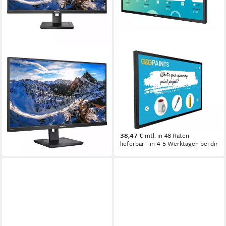
PHILIPS
PHILIPS
279P1 TFT-Monitor
Philips 43BDL3751T LED-
Monitor
68,6 cm/ 27 Zoll
Diagonale
3840 x 2160 px, 4K Ultra HD
Auflösung
8 ms
Reaktionszeit
4 ms
Reaktionszeit
60 Hz
Bildwiederholfrequenz
Produktdatenblatt
Produktdatenblatt
507,95 €
1.325,00 €
14,75 €
mtl. in 48 Raten
38,47 €
mtl. in 48 Raten
lieferbar - in 4-5 Werktagen bei dir
lieferbar - in 4-5 Werktagen bei dir