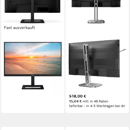
Fast ausverkauft
PHILIPS
PHILIPS
- LED (27) - 3840 x 2160
27B2U6903 - 6000 Series -
TFT-Monitor
LED - 68.5 cm (27) - 3840 x
2160 4K UHD (21 TFT-
3840 x 2160 px, 4K Ultra HD
Auflösung
4 ms
Reaktionszeit
Monitor
60 Hz
Bildwiederholfrequenz
3840 x 2160 px, 4K Ultra HD
Auflösung
Produktdatenblatt
4 ms
Reaktionszeit
ab 231,00 €
60 Hz
Bildwiederholfrequenz
21,10 €
mtl. in 12 Raten
Produktdatenblatt
lieferbar - in 4-5 Werktagen bei dir
518,00 €
15,04 €
mtl. in 48 Raten
lieferbar - in 4-5 Werktagen bei dir