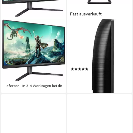
Fast ausverkauft
PHILIPS
PHILIPS
27M2N3800A LED-Monitor
328E1CA/00 Gaming-LED-
Monitor
69 cm/ 27 Zoll
Diagonale
3840 x 2160 px, 4K Ultra HD
Auflösung
80 cm/ 31,5 Zoll
Diagonale
1 ms
Reaktionszeit
3840 x 2160 px, 4K Ultra HD
Auflösung
4 ms
Reaktionszeit
Produktdatenblatt
(2)
Produktdatenblatt
ab 251,65 €
UVP
379,00 €
(16)
12,50 €
mtl. in 24 Raten
ab 312,50 €
-34%
15,52 €
mtl. in 24 Raten
lieferbar - in 3-4 Werktagen bei dir
lieferbar - in 3-4 Werktagen bei dir