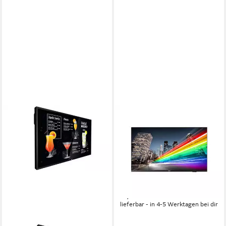
PHILIPS
B-Line 43BFL2214
18/7/UHD/350cd DVB-C/T2
TFT-Monitor
3840 x 2160 px, 4K Ultra HD
Auflösung
Produktdatenblatt
456,00 €
16,36 €
mtl. in 36 Raten
lieferbar - in 4-5 Werktagen bei dir