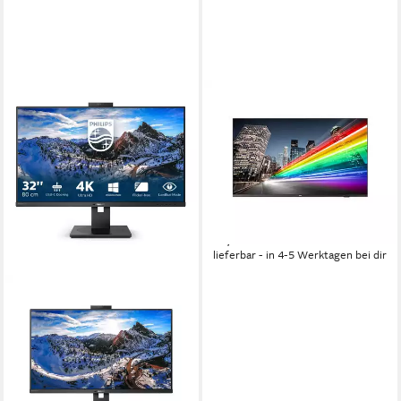
PHILIPS
55BFL2214 139CM 55IN IPS
LED 3840X2160 16:9
350CD/QM TFT-Monitor
3840 x 2160 px, 4K Ultra HD
Auflösung
Produktdatenblatt
769,00 €
22,33 €
mtl. in 48 Raten
lieferbar - in 4-5 Werktagen bei dir