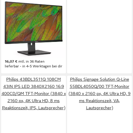
PHILIPS
80,0cm (31,5) 32B1U3900
16:09 HDMI+DP+USB-C black
TFT-Monitor
3840 x 2160 px, 4K Ultra HD
Auflösung
4 ms
Reaktionszeit
60 Hz
Bildwiederholfrequenz
Produktdatenblatt
448,00 €
16,07 €
mtl. in 36 Raten
lieferbar - in 4-5 Werktagen bei dir
Philips 43BDL3511Q 108CM
Philips Signage Solution Q-Line
43IN IPS LED 3840X2160 16:9
55BDL4050Q/00 TFT-Monitor
400CD/QM TFT-Monitor (3840 x
(3840 x 2160 px, 4K Ultra HD, 9
2160 px, 4K Ultra HD, 8 ms
ms Reaktionszeit, VA,
Reaktionszeit, IPS, Lautsprecher)
Lautsprecher)