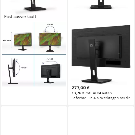
Fast ausverkauft
PHILIPS
PHILIPS
27B1U3900/00 TFT-Monitor
27B1N3800 - 27 Zoll Ultra
HD, höhenverstellbar,
68,6 cm/ 27 Zoll
Diagonale
3840 x 2160 px, 4K Ultra HD
Auflösung
Lautsprecher, Adaptive TFT-
4 ms
Reaktionszeit
Monitor
Produktdatenblatt
3840 x 2160 px, 4K Ultra HD
Auflösung
ab 385,00 €
4 ms
Reaktionszeit
19,12 €
mtl. in 24 Raten
60 Hz
Bildwiederholfrequenz
lieferbar - in 4-5 Werktagen bei dir
Produktdatenblatt
277,00 €
13,76 €
mtl. in 24 Raten
lieferbar - in 4-5 Werktagen bei dir