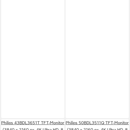
Philips 43BDL3651T TFT-Monitor
Philips 50BDL3511Q TFT-Monitor
(3840 x 2160 px, 4K Ultra HD, 8
(3840 x 2160 px, 4K Ultra HD, 8