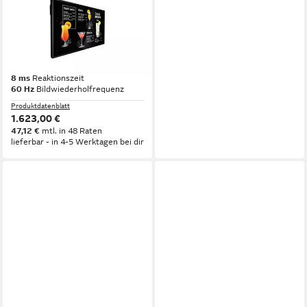
PHILIPS
50BDL3117P - 127 cm (50)
Diagonalklasse (125.7 cm
(49.5) TFT-Monitor
3840 x 2160 px, 4K Ultra HD
Auflösung
8 ms
Reaktionszeit
60 Hz
Bildwiederholfrequenz
Produktdatenblatt
1.623,00 €
47,12 €
mtl. in 48 Raten
lieferbar - in 4-5 Werktagen bei dir