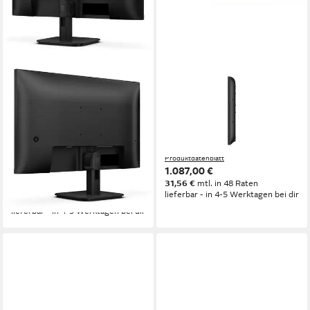
PHILIPS
PHILIPS
Philips 27E1N1800A 27" 4K
Philips D-Line 43
TFT-Monitor mit LED-Technik
BDL4511D/00 LED-Monitor
TFT-Monitor
8 ms
Reaktionszeit
60 Hz
Bildwiederholfrequenz
Ultra HD px, Ultra HD
Auflösung
4 ms
Reaktionszeit
Produktdatenblatt
1.087,00 €
Produktdatenblatt
31,56 €
mtl. in 48 Raten
ab 231,00 €
lieferbar - in 4-5 Werktagen bei dir
21,10 €
mtl. in 12 Raten
lieferbar - in 4-5 Werktagen bei dir