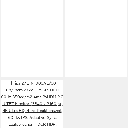
Philips 27E1N1900AE/00
68,58cm 27Zoll IPS 4K UHD
60Hz 350cd/m2 4ms 2xHDMI2.0
U TFT-Monitor (3840 x 2160 px,
4K Ultra HD, 4 ms Reaktionszeit,
60 Hz, IPS, Adaptive-Sync,
Lautsprecher, HDCP, HDR,