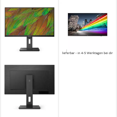
PHILIPS
50BFL2214 126CM 50IN VA
LED 3840X2160 16:9
350CD/QM TFT-Monitor
3840 x 2160 px, 4K Ultra HD
Auflösung
Produktdatenblatt
822,00 €
23,86 €
mtl. in 48 Raten
lieferbar - in 4-5 Werktagen bei dir