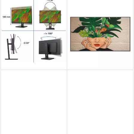
PHILIPS
PHILIPS
32B1N3800/00 TFT-Monitor
55BDL4511D 139CM 55IN
VA LED 3840X2160 16:9
81,3 cm/ 32 Zoll
Diagonale
3840 x 2160 px, 4K Ultra HD
Auflösung
500CD/QM TFT-Monitor
4 ms
Reaktionszeit
3840 x 2160 px, 4K Ultra HD
Auflösung
Produktdatenblatt
8 ms
Reaktionszeit
366,00 €
Produktdatenblatt
18,18 €
mtl. in 24 Raten
1.094,00 €
lieferbar - in 4-5 Werktagen bei dir
31,76 €
mtl. in 48 Raten
lieferbar - in 4-5 Werktagen bei dir