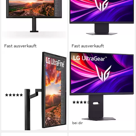
Fast ausverkauft
Fast ausverkauft
LG
LG
32UN880K Ergo Monitor
27G850A Gaming-LED-
Monitor
80 cm/ 32 Zoll
Diagonale
3840 x 2160 px, 4K Ultra HD
Auflösung
68 cm/ 27 Zoll
Diagonale
5 ms
Reaktionszeit
3840 x 2160 px, 4K Ultra HD
Auflösung
1 ms
Reaktionszeit
Produktdatenblatt
(1)
Produktdatenblatt
537,93 €
(1)
15,62 €
mtl. in 48 Raten
894,99 €
lieferbar - am nächsten Werktag
25,98 €
mtl. in 48 Raten
bei dir
lieferbar - am nächsten Werktag
bei dir