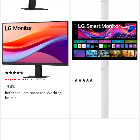
LG
LG
24U421A Curved-LED-
32U889SA 31,5 Zoll 4K-UHD
Monitor
IPS-Smart Monitor LED-
Monitor
60 cm/ 24 Zoll
Diagonale
1920 x 1080 px, Full HD
Auflösung
80 cm/ 32 Zoll
Diagonale
5 ms
Reaktionszeit
3840 x 2160 px, 4K Ultra HD
Auflösung
5 ms
Reaktionszeit
Produktdatenblatt
(6)
Produktdatenblatt
97,76 €
UVP
149,00 €
(3)
976,22 €
-34%
UVP
999,00 €
28,34 €
mtl. in 48 Raten
lieferbar - am nächsten Werktag
bei dir
-2%
lieferbar - am nächsten Werktag
bei dir