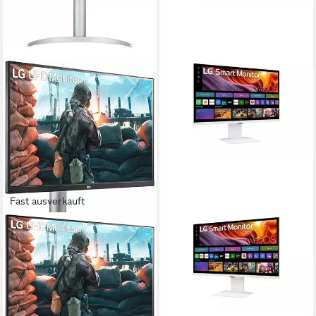
Fast ausverkauft
LG
LG
27UP650K Gaming-LED-
LG 31,5 Zoll 4K-UHD-IPS
Monitor
Smart Monitor mit webOS
TFT-Monitor
68 cm/ 27 Zoll
Diagonale
3840 x 2160 px, 4K Ultra HD
Auflösung
5 ms
Reaktionszeit
5 ms
Reaktionszeit
60 Hz
Bildwiederholfrequenz