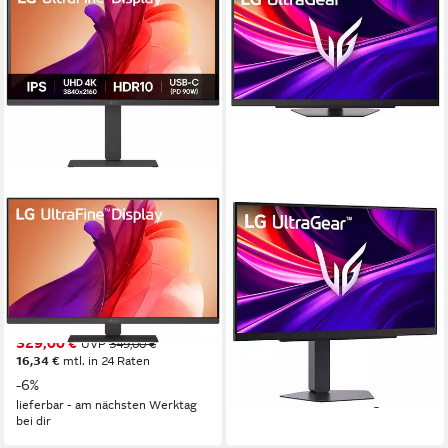
LG
LG
27U730A LED-Monitor
27G810A Gaming-LED-
Monitor
68 cm/ 27 Zoll
Diagonale
3840 x 2160 px, 4K Ultra HD
Auflösung
68 cm/ 27 Zoll
Diagonale
5 ms
Reaktionszeit
3840 x 2160 px, 4K Ultra HD
Auflösung
1 ms
Reaktionszeit
Produktdatenblatt
329,00 €
UVP
349,00 €
Produktdatenblatt
16,34 €
mtl. in 24 Raten
366,40 €
-6%
18,20 €
mtl. in 24 Raten
lieferbar - in 3-4 Werktagen bei dir
lieferbar - am nächsten Werktag
bei dir