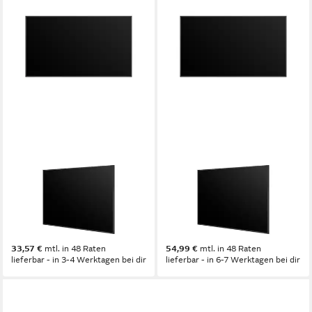
LG
LG
LED-Monitor
LED-Monitor
8 ms
Reaktionszeit
8 ms
Reaktionszeit
60 Hz
Bildwiederholfrequenz
60 Hz
Bildwiederholfrequenz
Produktdatenblatt
Produktdatenblatt
1.156,12 €
1.894,23 €
33,57 €
mtl. in 48 Raten
54,99 €
mtl. in 48 Raten
lieferbar - in 3-4 Werktagen bei dir
lieferbar - in 6-7 Werktagen bei dir