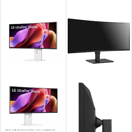
LG
LG
LG Business Curved
LG 35BN77CP-B TFT-Monitor
UltraWide Monitor
5 ms
Reaktionszeit
100 Hz
Bildwiederholfrequenz
40WT95UF-W.AE TFT-
Monitor
Produktdatenblatt
305,80 €
5 ms
Reaktionszeit
15,19 €
mtl. in 24 Raten
120 Hz
Bildwiederholfrequenz
lieferbar - in 2-3 Werktagen bei dir