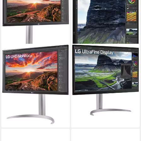
LG
LG
27UP850K LED-Monitor
32UQ850V LED-Monitor
68 cm/ 27 Zoll
Diagonale
80 cm/ 32 Zoll
Diagonale
3840 x 2160 px, 4K Ultra HD
Auflösung
3840 x 2160 px, 4K Ultra HD
Auflösung
5 ms
Reaktionszeit
5 ms
Reaktionszeit
Produktdatenblatt
Produktdatenblatt
(1)
483,03 €
284,97 €
UVP
399,00 €
17,33 €
mtl. in 36 Raten
14,15 €
mtl. in 24 Raten
lieferbar - in 3-4 Werktagen bei dir
-29%
lieferbar - am nächsten Werktag
bei dir