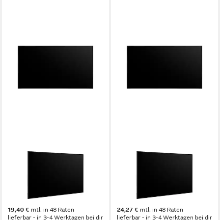
LG
LG
LG 43UL5Q-E LED-Monitor
LG 50UL5Q-E LED-Monitor
8 ms
Reaktionszeit
8 ms
Reaktionszeit
60 Hz
Bildwiederholfrequenz
60 Hz
Bildwiederholfrequenz
Produktdatenblatt
Produktdatenblatt
668,20 €
836,08 €
19,40 €
mtl. in 48 Raten
24,27 €
mtl. in 48 Raten
lieferbar - in 3-4 Werktagen bei dir
lieferbar - in 3-4 Werktagen bei dir