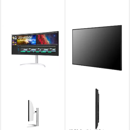
LG
LG
LG UltraWide 38BQ85C-
LG 49UM5N-H LED-Monitor
W.AEU TFT-Monitor
8 ms
Reaktionszeit
60 Hz
Bildwiederholfrequenz
5 ms
Reaktionszeit
75 Hz
Bildwiederholfrequenz
Produktdatenblatt
640,25 €
Produktdatenblatt