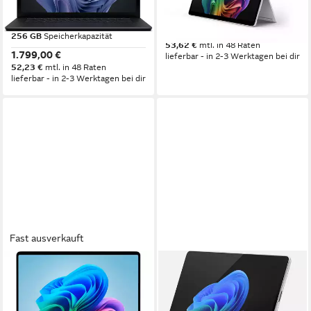
13.5 Zoll
Bildschirmdiagonale
13 Zoll
Bildschirmdiagonale
32 GB
Arbeitsspeicher
1.846,78 €
256 GB
Speicherkapazität
53,62 €
mtl. in 48 Raten
1.799,00 €
lieferbar - in 2-3 Werktagen bei dir
52,23 €
mtl. in 48 Raten
lieferbar - in 2-3 Werktagen bei dir
Fast ausverkauft
MICROSOFT
MICROSOFT
Surface 13" Notebook
Microsoft Surface Pro 11
Tablet 13", Core Ultra 5 236V,
13 Zoll
Bildschirmdiagonale