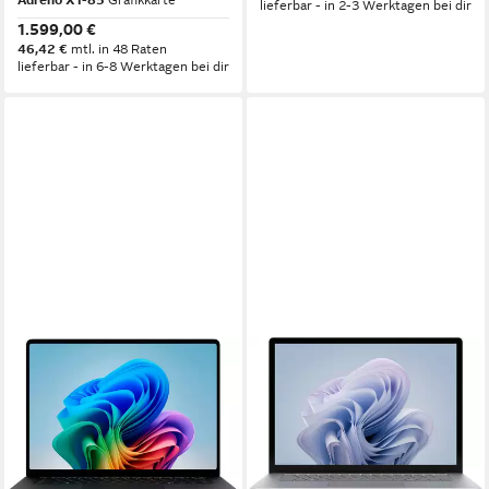
Adreno X1-85
Grafikkarte
lieferbar - in 2-3 Werktagen bei dir
1.599,00 €
46,42 €
mtl. in 48 Raten
lieferbar - in 6-8 Werktagen bei dir
MICROSOFT
MICROSOFT
Surface 8 15" Notebook
Microsoft Surface Laptop 6
13.5", Platin, Core Ultra 7
15 Zoll
Bildschirmdiagonale
Qualcomm Snapdragon™
Prozessor
165H, 32GB RAM Notebook
Adreno
Grafikkarte
13.5 Zoll
Bildschirmdiagonale
2.299,00 €
16 GB
Arbeitsspeicher