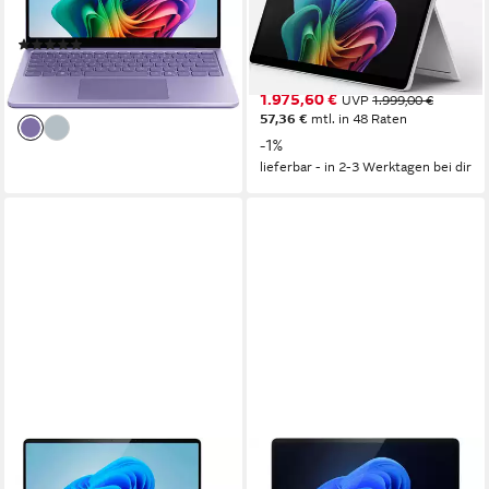
Qualcomm Snapdragon X Plus
Prozessor
16GB RAM, 256 Notebook
Adreno
Grafikkarte
13 Zoll
Bildschirmdiagonale
(1)
Intel Arc Graphics 130V
Grafikkarte
ab 1.349,00 €
16 GB
Arbeitsspeicher
39,17 €
mtl. in 48 Raten
1.975,60 €
UVP
1.999,00 €
lieferbar - in 3-4 Werktagen bei dir
57,36 €
mtl. in 48 Raten
-1%
lieferbar - in 2-3 Werktagen bei dir
MICROSOFT
MICROSOFT
Surface Laptop, Copilot+ PC,
Microsoft Surface Laptop 7