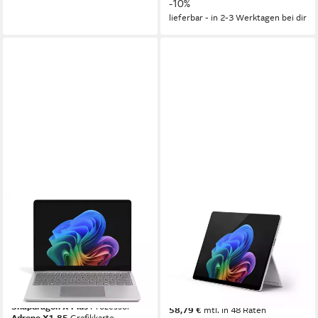
-10%
lieferbar - in 2-3 Werktagen bei dir
MICROSOFT
MICROSOFT
Surface Laptop Copilot+ PC
Microsoft Surface Pro 11
Touch-Display Snapdragon X
Tablet 13" Snapdragon X Elite
Plus 16GB RAM Business-
X1E-80-100 Notebook
Notebook
13 Zoll
Bildschirmdiagonale
13 Zoll
Bildschirmdiagonale
2.024,83 €
Snapdragon X Plus
Prozessor
58,79 €
mtl. in 48 Raten