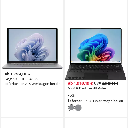
MICROSOFT
MICROSOFT
Microsoft Surface Laptop 6
Surface Laptop, Copilot+ PC,
13.5", Platin, Core Ultra 7
15" Touch-Display, 16 GB
165H, 16GB RAM Notebook
RAM, 7. Edition Notebook
16 GB
Arbeitsspeicher
15 Zoll
Bildschirmdiagonale
256 GB
Speicherkapazität
Snapdragon X Elite
Prozessor
Adreno
Grafikkarte
ab 1.799,00 €
(1)
52,23 €
mtl. in 48 Raten
ab 1.918,19 €
UVP
2.049,00 €
lieferbar - in 2-3 Werktagen bei dir
55,69 €
mtl. in 48 Raten
-6%
lieferbar - in 3-4 Werktagen bei dir