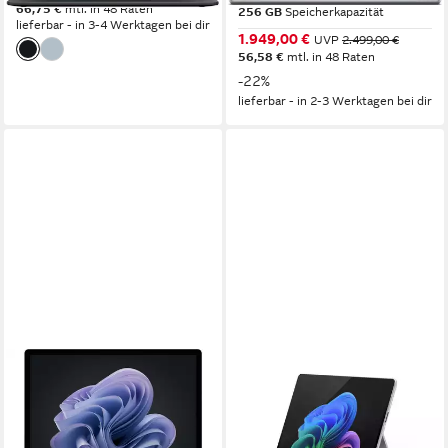
66,75 €
mtl. in 48 Raten
256 GB
Speicherkapazität
lieferbar - in 3-4 Werktagen bei dir
1.949,00 €
UVP
2.499,00 €
56,58 €
mtl. in 48 Raten
-22%
lieferbar - in 2-3 Werktagen bei dir
MICROSOFT
MICROSOFT
Microsoft Surface Laptop 6
Microsoft Surface Pro 11
13.5", Mattschwarz, Core
Tablet 13" Snapdragon X Plus,
Ultra 5 135H Notebook
16GB RAM, 512GB Notebook