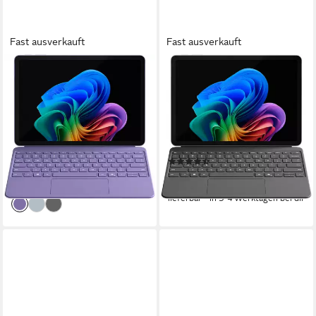
Fast ausverkauft
Fast ausverkauft
MICROSOFT
MICROSOFT
Surface Laptop 13 Copilot+
Surface Pro 12", Copilot+ PC
PC Notebook
Notebook
12 Zoll
Bildschirmdiagonale
12 Zoll
Bildschirmdiagonale
Qualcomm X Plus
Prozessor
Qualcomm X Plus
Prozessor
16 GB
Arbeitsspeicher
256 GB
Speicherkapazität
(2)
ab 1.239,00 €
1.149,00 €
35,97 €
mtl. in 48 Raten
lieferbar - in 3-4 Werktagen bei dir
33,36 €
mtl. in 48 Raten
lieferbar - in 3-4 Werktagen bei dir