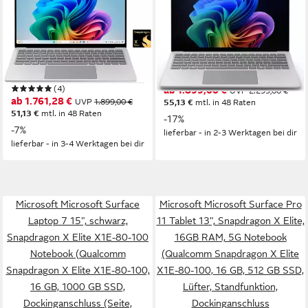
13" Touch-Display, 16 GB
15", Core Ultra 5 236V, 16GB
RAM, 7. Edition Notebook
RAM, 256GB SSD Notebook
13,8 Zoll
Bildschirmdiagonale
15 Zoll
Bildschirmdiagonale
Snapdragon X Elite
Prozessor
Intel Arc Graphics 130V
Grafikkarte
Adreno
Grafikkarte
16 GB
Arbeitsspeicher
(4)
ab 1.899,00 €
UVP
2.299,00 €
ab 1.761,28 €
UVP
1.899,00 €
55,13 €
mtl. in 48 Raten
51,13 €
mtl. in 48 Raten
-17%
-7%
lieferbar - in 2-3 Werktagen bei dir
lieferbar - in 3-4 Werktagen bei dir
Microsoft Microsoft Surface
Microsoft Microsoft Surface Pro
Laptop 7 15", schwarz,
11 Tablet 13", Snapdragon X Elite,
Snapdragon X Elite X1E-80-100
16GB RAM, 5G Notebook
Notebook (Qualcomm
(Qualcomm Snapdragon X Elite
Snapdragon X Elite X1E-80-100,
X1E-80-100, 16 GB, 512 GB SSD,
16 GB, 1000 GB SSD,
Lüfter, Standfunktion,
Dockinganschluss (Seite,
Dockinganschluss