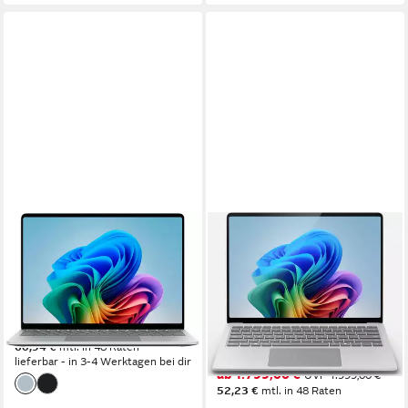
MICROSOFT
MICROSOFT
Surface 8 13,8" Notebook
Microsoft Surface Laptop 7
15", Platinum, Snapdragon X
13,8 Zoll
Bildschirmdiagonale
Qualcomm Snapdragon™
Prozessor
Elite Notebook
Adreno
Grafikkarte
15 Zoll
Bildschirmdiagonale
2.099,00 €
Qualcomm Adreno X1-85
Grafikkarte
60,94 €
mtl. in 48 Raten
16 GB
Arbeitsspeicher
lieferbar - in 3-4 Werktagen bei dir
ab 1.799,00 €
UVP
1.999,00 €
52,23 €
mtl. in 48 Raten