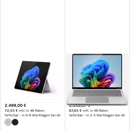
MICROSOFT
MICROSOFT
Surface Pro Copilot+ PC Ultra
Microsoft Surface Laptop 7
7 16GB RAM 256GB Win11
15", Platinum, Snapdragon X
Pro Convertible Notebook
Elite Notebook
13 Zoll
Bildschirmdiagonale
15 Zoll
Bildschirmdiagonale
Intel Core Ultra 7
Prozessor
Qualcomm Snapdragon X Elite
Prozessor
Intel Arc Graphics 140V
Grafikkarte
Qualcomm Adreno X1-85
Grafikkarte
2.499,00 €
2.330,27 €
72,55 €
mtl. in 48 Raten
67,65 €
mtl. in 48 Raten
lieferbar - in 6-8 Werktagen bei dir
lieferbar - in 2-3 Werktagen bei dir