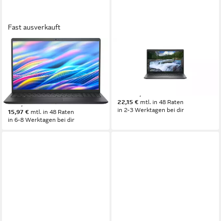
Fast ausverkauft
DELL
DELL
DC15250 Intel Core i5-
Dell Latitude 3450 Notebook
1334U 8GB DDR5 512GB
14 Zoll
Bildschirmdiagonale
8 GB
Arbeitsspeicher
SSD Notebook
15,6 Zoll
Bildschirmdiagonale
512 GB
Speicherkapazität
Intel Core i5
Prozessor
ab 763,02 €
Intel UHD Graphics
Grafikkarte
22,15 €
mtl. in 48 Raten
549,99 €
in 2-3 Werktagen bei dir
15,97 €
mtl. in 48 Raten
in 6-8 Werktagen bei dir