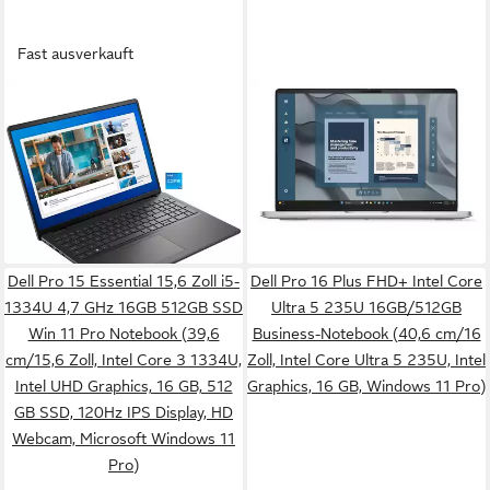
Fast ausverkauft
DELL
DELL
Dell 16 (9FDNT), Notebook
Dell Pro 16 P112W Notebook
Notebook
16 GB
Arbeitsspeicher
512 GB
Speicherkapazität
16 Zoll
Bildschirmdiagonale
1.246,24 €
16 GB
Arbeitsspeicher
36,18 €
mtl. in 48 Raten
ab 951,70 €
in 4-5 Werktagen bei dir
27,63 €
mtl. in 48 Raten
in 2-3 Werktagen bei dir
Dell Pro 15 Essential 15,6 Zoll i5-
Dell Pro 16 Plus FHD+ Intel Core
1334U 4,7 GHz 16GB 512GB SSD
Ultra 5 235U 16GB/512GB
Win 11 Pro Notebook (39,6
Business-Notebook (40,6 cm/16
cm/15,6 Zoll, Intel Core 3 1334U,
Zoll, Intel Core Ultra 5 235U, Intel
Intel UHD Graphics, 16 GB, 512
Graphics, 16 GB, Windows 11 Pro)
GB SSD, 120Hz IPS Display, HD
Webcam, Microsoft Windows 11
Pro)