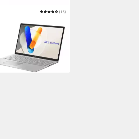
(15)
 Core i7, beleuchtete Tastatur
ness-Notebook
oll
Bildschirmdiagonale
Core i7
Prozessor
Arbeitsspeicher
49,00 €
UVP
1.049,00 €
 €
mtl. in 48 Raten
 Werktagen bei dir