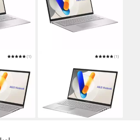
(1)
ASUS
(1)
Core i7-1355U,
VivoBook X170, Intel Core i7-1335U,
 Business-
beleuchtete Tastatur, Notebook
ale
17.3 Zoll
Bildschirmdiagonale
Intel Core i7
Prozessor
8 GB
Arbeitsspeicher
ab 799,00 €
0 €
UVP
999,00 €
23,20 €
mtl. in 48 Raten
-20%
in 2-3 Werktagen bei dir