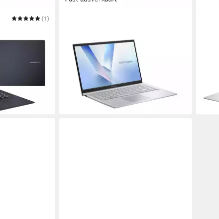
(1)
ASUS
ASUS
UXGA - AMD
Vivobook 15 - 15,6" Full-HD - Intel
X170,
k
Core 7 150U Notebook
Busi
e
15,6 Zoll
Bildschirmdiagonale
17.3 Z
Intel® Core™ 7
Prozessor
Intel 
e
Graphics
Grafikkarte
8 GB
ab 789,00 €
ab 8
989,00 €
22,91 €
mtl. in 48 Raten
24,65
-20%
-19%
in 2-3 Werktagen bei dir
in 2-3