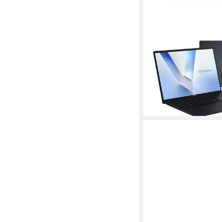
ASUS
Vivobook 18 - 18" W
Ryzen 7 260 Noteboo
18 Zoll
Bildschirmdiagonal
AMD Ryzen™ 7
Prozessor
Radeon™ 780M
Grafikkart
ab 959,00 €
1.199,00 €
27,84 €
mtl. in 48 Raten
-20%
in 2-3 Werktagen bei dir