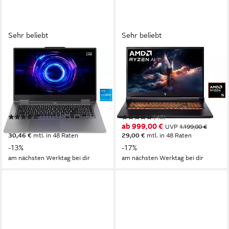
Sehr beliebt
Sehr beliebt
LENOVO
ACER
LOQ 17IRX10 RTX
Nitro V ANV17-41 RTX
5050/5060/5070 Gaming-
5050/5060/5070 Gaming-
Notebook
Notebook
17,3 Zoll
Bildschirmdiagonale
17,3 Zoll
Bildschirmdiagonale
Intel Core i5
Prozessor
AMD Ryzen 5
Prozessor
GeForce RTX 5050
Grafikkarte
GeForce RTX 5050
Grafikkarte
(111)
(42)
ab 1.049,00 €
ab 999,00 €
UVP
1.199,00 €
UVP
1.199,00 €
30,46 €
mtl. in 48 Raten
29,00 €
mtl. in 48 Raten
-13%
-17%
am nächsten Werktag bei dir
am nächsten Werktag bei dir