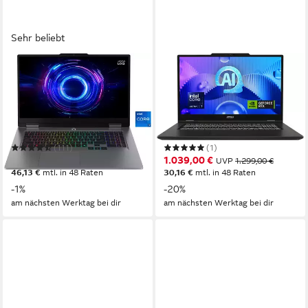
Sehr beliebt
LENOVO
MSI
LOQ 17IRX10 RTX
Venture Pro 17 AI A1UDXG-
5050/5060/5070 Gaming-
017 Notebook
Notebook
17,3 Zoll
Bildschirmdiagonale
17,3 Zoll
Bildschirmdiagonale
Intel Core i7
Prozessor
Intel Core Ultra 5
Prozessor
GeForce RTX 5060
Grafikkarte
GeForce RTX 3050
Grafikkarte
(111)
(1)
ab 1.589,00 €
1.039,00 €
UVP
1.599,00 €
UVP
1.299,00 €
46,13 €
mtl. in 48 Raten
30,16 €
mtl. in 48 Raten
-1%
-20%
am nächsten Werktag bei dir
am nächsten Werktag bei dir