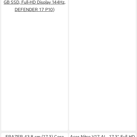
GB SSD, Full-HD Display 144Hz,
DEFENDER 17 P10)
ERAZER 43,8 cm (17,3) Core
Acer Nitro V17 AI - 17,3" Full-HD