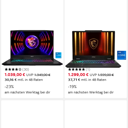
MSI
MSI
Katana 17 B13VEK-1298
Cyborg 17 B13WFKG-233
Gaming-Notebook
Gaming-Notebook
17,3 Zoll
Bildschirmdiagonale
17,3 Zoll
Bildschirmdiagonale
Intel Core i5
Prozessor
Intel Core i7
Prozessor
GeForce RTX 4050
Grafikkarte
GeForce RTX 5060
Grafikkarte
(30)
(1)
1.039,00 €
1.299,00 €
UVP
1.349,00 €
UVP
1.599,00 €
30,16 €
mtl. in 48 Raten
37,71 €
mtl. in 48 Raten
-23%
-19%
am nächsten Werktag bei dir
am nächsten Werktag bei dir