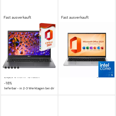
Fast ausverkauft
Fast ausverkauft
ACER
ACER
Aspire A17-51, Intel Core i5
Aspire Go 15 Notebook
120U, 16GB RAM, inkl. MS
15.6 Zoll
Bildschirmdiagonale
Intel Core i5
Prozessor
Office 2024 Pro Notebook
16 GB
Arbeitsspeicher
17,3 Zoll
Bildschirmdiagonale
ab 659,00 €
799,00 €
Intel Intel Core i5
Prozessor
(329,50 €/ 1 Stk)
16 GB
Arbeitsspeicher
19,13 €
mtl. in 48 Raten
(35)
-18%
ab 699,00 €
UVP
849,00 €
lieferbar - in 3-4 Werktagen bei dir
20,29 €
mtl. in 48 Raten
-18%
lieferbar - in 2-3 Werktagen bei dir