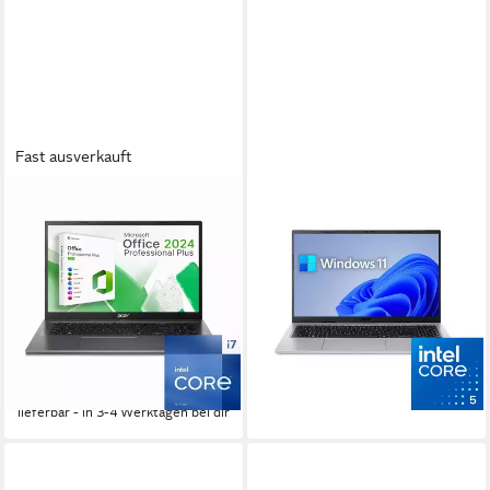
Fast ausverkauft
ACER
ACER
Aspire A17 Business-
Aspire Go 15 Notebook
Notebook
15.6 Zoll
Bildschirmdiagonale
Intel Core i5
Prozessor
17.3 Zoll
Bildschirmdiagonale
16 GB
Arbeitsspeicher
Intel Core i7
Prozessor
16 GB
Arbeitsspeicher
629,00 €
729,00 €
18,26 €
mtl. in 48 Raten
ab 869,00 €
919,00 €
-14%
25,23 €
mtl. in 48 Raten
lieferbar - in 3-4 Werktagen bei dir
-5%
lieferbar - in 3-4 Werktagen bei dir