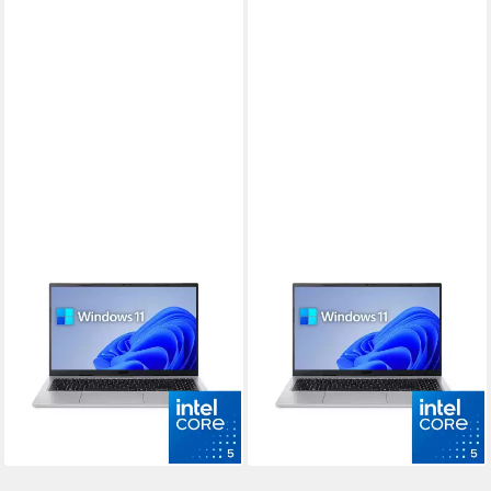
ACER
ACER
Aspire Go 15 Notebook
Aspire Go 15 Notebook
15.6 Zoll
Bildschirmdiagonale
15.6 Zoll
Bildschirmdiagonale
Intel Core i5
Prozessor
Intel Core i5
Prozessor
32 GB
Arbeitsspeicher
32 GB
Arbeitsspeicher
739,00 €
889,00 €
849,00 €
989,00 €
21,46 €
mtl. in 48 Raten
25,81 €
mtl. in 48 Raten
-13%
-10%
lieferbar - in 3-4 Werktagen bei dir
lieferbar - in 3-4 Werktagen bei dir