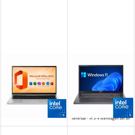
ACER
ACER
Aspire Go 15 Notebook
Aspire A17 Business-
Notebook
15.6 Zoll
Bildschirmdiagonale
Intel Core i5
Prozessor
17.3 Zoll
Bildschirmdiagonale
16 GB
Arbeitsspeicher
Intel Core i5
Prozessor
16 GB
Arbeitsspeicher
659,00 €
799,00 €
19,13 €
mtl. in 48 Raten
929,00 €
979,00 €
-18%
26,97 €
mtl. in 48 Raten
lieferbar - in 3-4 Werktagen bei dir
-5%
lieferbar - in 3-4 Werktagen bei dir