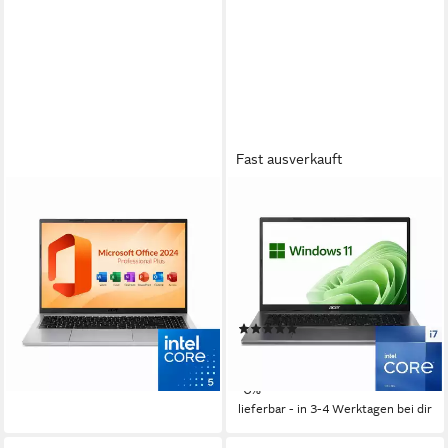
Fast ausverkauft
ACER
ACER
Aspire Go 15 Notebook
Aspire A17 Business-
Notebook
15.6 Zoll
Bildschirmdiagonale
Intel Core i5
Prozessor
17.3 Zoll
Bildschirmdiagonale
32 GB
Arbeitsspeicher
Intel Core i7
Prozessor
16 GB
Arbeitsspeicher
1.019,00 €
1.159,00 €
29,58 €
mtl. in 48 Raten
(3)
ab 839,00 €
-12%
889,00 €
24,36 €
mtl. in 48 Raten
lieferbar - in 3-4 Werktagen bei dir
-6%
lieferbar - in 3-4 Werktagen bei dir