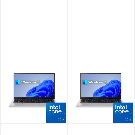
ACER
ACER
Aspire Go 15 Notebook
Aspire Go 15 Notebook
15.6 Zoll
Bildschirmdiagonale
15.6 Zoll
Bildschirmdiagonale
Intel Core i5
Prozessor
Intel Core i5
Prozessor
16 GB
Arbeitsspeicher
16 GB
Arbeitsspeicher
779,00 €
839,00 €
879,00 €
969,00 €
22,62 €
mtl. in 48 Raten
24,36 €
mtl. in 48 Raten
-11%
-13%
lieferbar - in 3-4 Werktagen bei dir
lieferbar - in 3-4 Werktagen bei dir