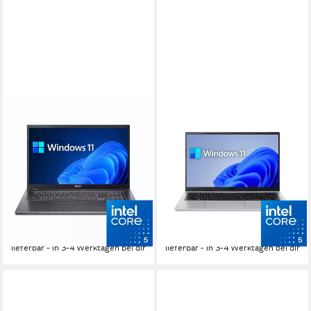
ACER
ACER
Aspire A17 Business-
Aspire Go 15 Business-
Notebook
Notebook
17.3 Zoll
Bildschirmdiagonale
15.6 Zoll
Bildschirmdiagonale
Intel Core i5
Prozessor
Intel Core i5
Prozessor
16 GB
Arbeitsspeicher
16 GB
Arbeitsspeicher
ab 699,00 €
ab 629,00 €
749,00 €
729,00 €
20,29 €
mtl. in 48 Raten
18,26 €
mtl. in 48 Raten
-7%
-14%
lieferbar - in 3-4 Werktagen bei dir
lieferbar - in 3-4 Werktagen bei dir