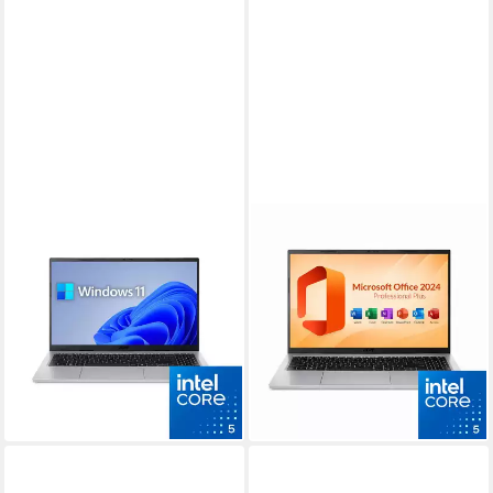
ACER
ACER
Aspire Go 15 Notebook
Aspire Go 15 Notebook
15.6 Zoll
Bildschirmdiagonale
15.6 Zoll
Bildschirmdiagonale
Intel Core i5
Prozessor
Intel Core i5
Prozessor
32 GB
Arbeitsspeicher
32 GB
Arbeitsspeicher
959,00 €
789,00 €
1.099,00 €
929,00 €
27,84 €
mtl. in 48 Raten
22,91 €
mtl. in 48 Raten
-13%
-15%
lieferbar - in 3-4 Werktagen bei dir
lieferbar - in 3-4 Werktagen bei dir