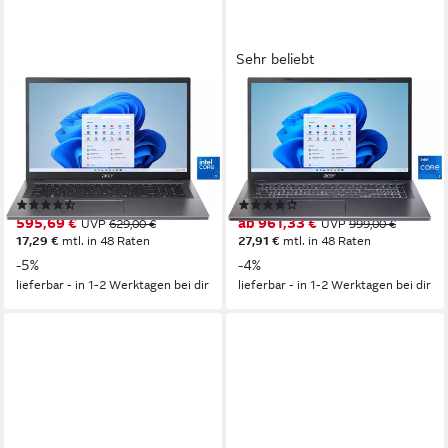
Sehr beliebt
ACER
ACER
AG17-31P-37VQ Notebook
Aspire 17 Notebook
17,3 Zoll
Bildschirmdiagonale
17,3 Zoll
Bildschirmdiagonale
Intel Core 3
Prozessor
Intel Core 7
Prozessor
Intel Graphics
Grafikkarte
Intel Graphics
Grafikkarte
(7)
(20)
595,69 €
ab 961,33 €
UVP
629,00 €
UVP
999,00 €
17,29 €
mtl. in 48 Raten
27,91 €
mtl. in 48 Raten
-5%
-4%
lieferbar - in 1-2 Werktagen bei dir
lieferbar - in 1-2 Werktagen bei dir