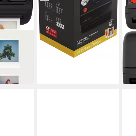
POLA
id Go Gen3
Flip 
0 MP
94,17
ab 1
17,04
-15%
in 6-8