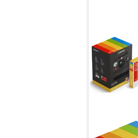
POLAROID
Now Gen 3 + Farbfilm