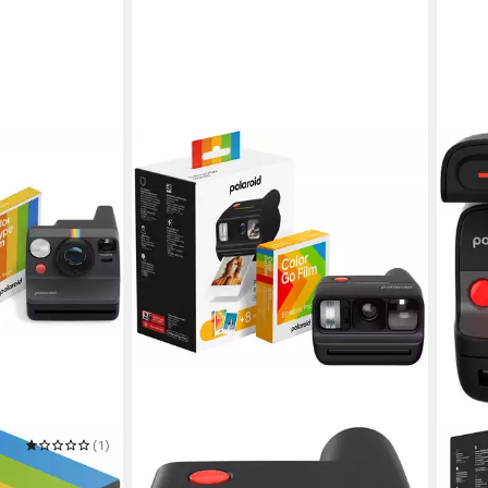
(1)
POLA
-Paket (8
Every