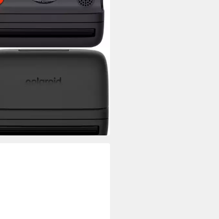
ROID
Sofortbildkamera
Auflösung Foto
 mm
Brennweite
86,57 €
UVP
219,99 €
 €
mtl. in 12 Raten
 Werktagen bei dir