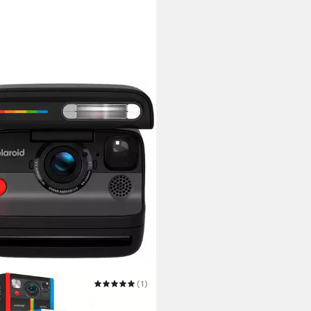
ROID
(1)
thing Box Flip Sofortbildkamera