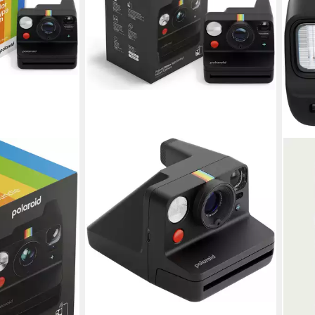
m-Paket (8
era
ite