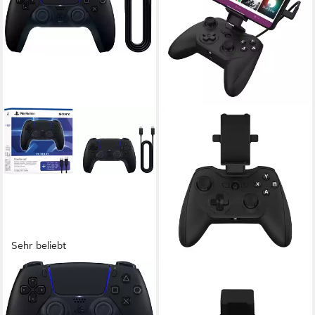
Sehr beliebt
PLAYSTATION 5
RIOTPWR
DualSense Wireless
Rotor Riot Controller für
PlayStation 5-Controller
Android N oder höher, USB-C