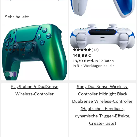
Sehr beliebt
PLAYSTATION 5
PLAYSTATION 5
DualSense Chroma
DualSense ASTRO BOT™
Collection PlayStation 5-
Joyful Limited Edition
Controller
PlayStation 5-Controller
(229)
(13)
67,57 €
149,99 €
UVP
79,99 €
13,70 €
mtl. in 12 Raten
-16%
in 3-4 Werktagen bei dir
in 2-3 Werktagen bei dir
Chroma Teal
Chroma Pearl
chroma indigo
PlayStation 5 DualSense
Sony DualSense Wireless-
Wireless-Controller
Controller Midnight Black
DualSense Wireless-Controller
(Haptisches Feedback,
dynamische Trigger-Effekte,
Create-Taste)