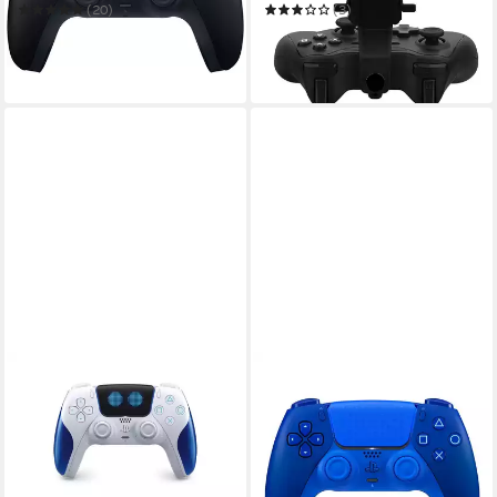
Smartphone-Controller
(20)
(3)
76,33 €
29,99 €
UVP
59,90 €
in 2-3 Werktagen bei dir
-50%
in 5-6 Werktagen bei dir