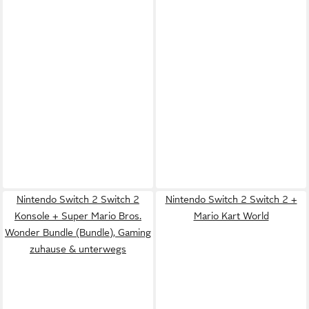
Nintendo Switch 2 Switch 2
Nintendo Switch 2 Switch 2 +
Konsole + Super Mario Bros.
Mario Kart World
Wonder Bundle (Bundle), Gaming
zuhause & unterwegs