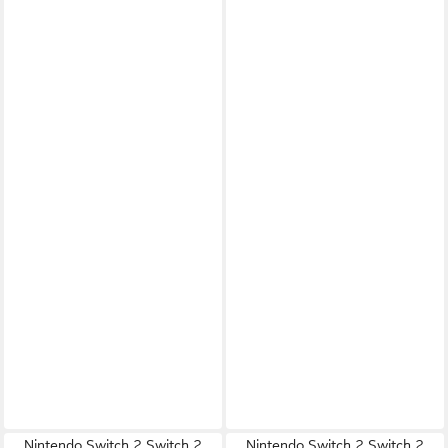
Nintendo Switch 2 Switch 2
Nintendo Switch 2 Switch 2