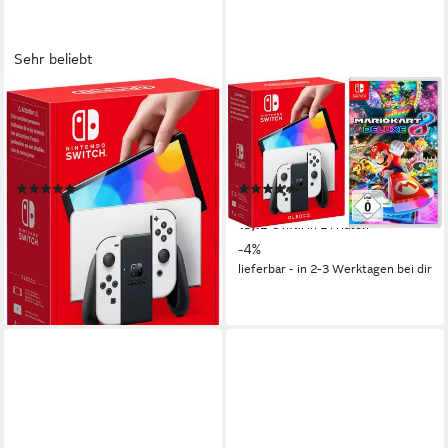
Sehr beliebt
NINTENDO SWITCH
NINTENDO SWITCH
Switch OLED
OLED
2
Controller
2
Controller
Full HD, HD
Videoformat
Full HD, HD
Videoformat
(607)
(134)
327,99 €
384,99 €
UVP
349,99 €
UVP
399,99 €
16,29 €
mtl. in 24 Raten
19,12 €
mtl. in 24 Raten
-6%
-4%
lieferbar - in 2-3 Werktagen bei dir
lieferbar - in 2-3 Werktagen bei dir