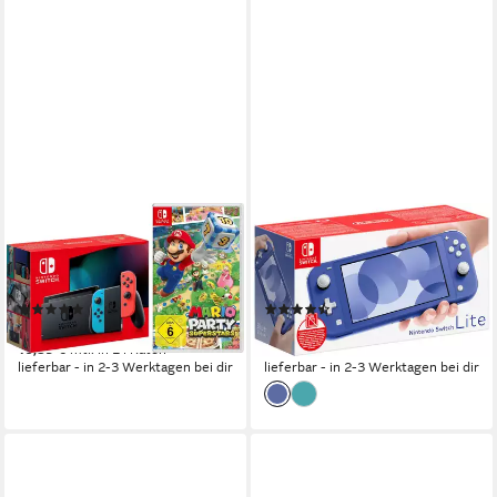
NINTENDO SWITCH
NINTENDO SWITCH
inkl. Mario Party Superstars
Lite (ohne Netzteil)
2
Controller
HD
Videoformat
(53)
(2)
339,99 €
199,99 €
16,89 €
mtl. in 24 Raten
18,27 €
mtl. in 12 Raten
lieferbar - in 2-3 Werktagen bei dir
lieferbar - in 2-3 Werktagen bei dir