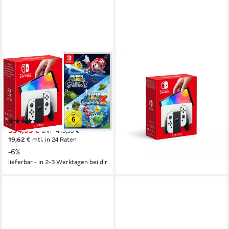
NINTENDO SWITCH
NINTENDO SWITCH
NSW OLED Konsole weiss
OLED Modell Konsole weiß -
inkl.Super Mario Galaxy 1+2
Handheld Spielekonsole
2
Controller
2
Controller
Full HD, HD
Videoformat
Full HD, HD
Videoformat
(1)
389,00 €
394,99 €
UVP
419,99 €
19,32 €
mtl. in 24 Raten
19,62 €
mtl. in 24 Raten
lieferbar - in 6-7 Werktagen bei dir
-6%
lieferbar - in 2-3 Werktagen bei dir