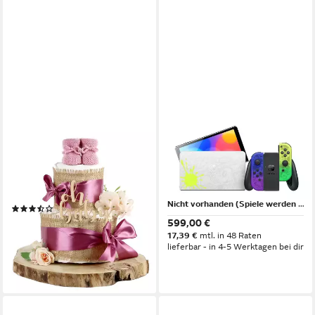
DUBISTDA-WINDELTORTEN-
NINTENDO
Neugeborenen-Geschenkset
Konsole OLED Splatoon 3
Windeltorte ALLES JUTE mit
Edition
"Oh Baby"-Holz Caketopper
1
Controller
Full HD, HD
Videoformat
und Baby Booties
Nicht vorhanden (Spiele werden über Speicherkarten oder Downloads geladen)
(15)
ab 37,95 €
UVP
44,95 €
599,00 €
17,39 €
mtl. in 48 Raten
-16%
lieferbar - in 4-5 Werktagen bei dir
lieferbar - in 4-5 Werktagen bei dir