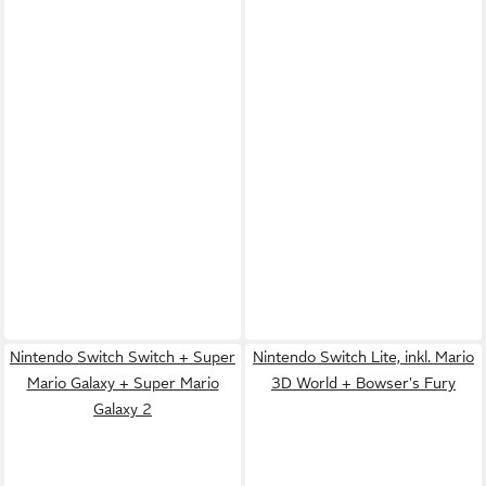
Nintendo Switch Switch + Super
Nintendo Switch Lite, inkl. Mario
Mario Galaxy + Super Mario
3D World + Bowser's Fury
Galaxy 2