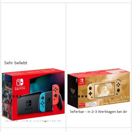
Sehr beliebt
NINTENDO SWITCH
NINTENDO SWITCH
Switch Neon-Rot/Neon-Blau
Lite – Hyrule-Edition
2
Controller
HD
Videoformat
(281)
(13)
284,99 €
229,99 €
UVP
299,99 €
14,16 €
mtl. in 24 Raten
21,01 €
mtl. in 12 Raten
lieferbar - in 2-3 Werktagen bei dir
-5%
lieferbar - in 2-3 Werktagen bei dir