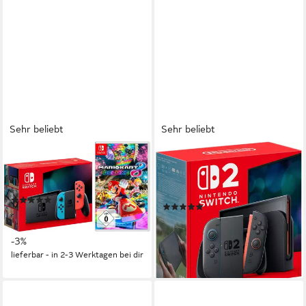
Sehr beliebt
Sehr beliebt
NINTENDO SWITCH
NINTENDO SWITCH 2
Switch Neon-Rot/Neon-Blau
Switch 2
inkl. Mario Kart 8 Deluxe
2
Controller
(159)
(205)
339,99 €
UVP
349,99 €
439,99 €
UVP
469,99 €
16,89 €
mtl. in 24 Raten
15,79 €
mtl. in 36 Raten
-3%
-6%
lieferbar - in 2-3 Werktagen bei dir
lieferbar - in 2-3 Werktagen bei dir