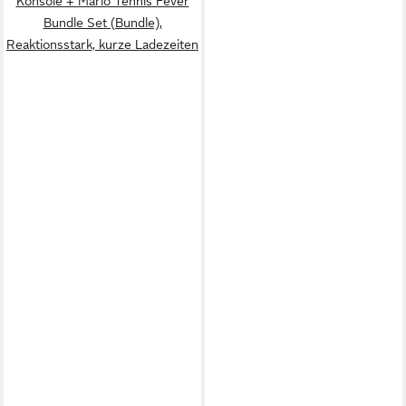
Konsole + Mario Tennis Fever
Bundle Set (Bundle),
Reaktionsstark, kurze Ladezeiten