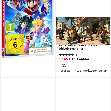
(20)
ab 14,99 €
UVP
19,99 €
-25%
lieferbar - in 2-3 Werktagen bei dir
UBISOFT
Assassin's Creed The Rebel
Collection
Nintendo Switch
Plattform
ab 16 Jahren
USK-Freigabe
Ubisoft
Publisher
(1)
17,45 €
UVP
19,99 €
-13%
lieferbar - in 2-3 Werktagen bei dir