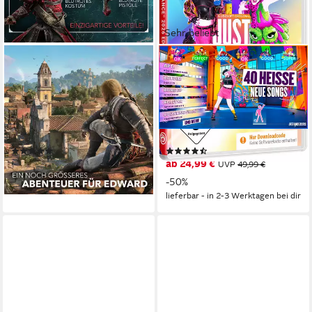
Sehr beliebt
UBISOFT
UBISOFT
Assassin’s Creed Black Flag
Just Dance 2026 (Code in
Resynced - Launch Edition
box)
Xbox Series X
Plattform
Nintendo Switch
Plattform
ab 16 Jahren
USK-Freigabe
ab 0 Jahren
USK-Freigabe
Ubisoft
Publisher
Ubisoft
Publisher
(7)
(20)
55,90 €
ab 24,99 €
UVP
49,99 €
lieferbar - in 2-3 Werktagen bei dir
-50%
lieferbar - in 2-3 Werktagen bei dir