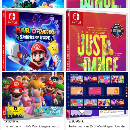
UBISOFT
UBISOFT
Mario + Rabbids® Sparks of
NSW Just Dance 2024
Hope
Edition (Code in a box)
Nintendo Switch
Plattform
Nintendo Switch
Plattform
ab 6 Jahren
USK-Freigabe
ab 0 Jahren
USK-Freigabe
Ubisoft
Publisher
Ubisoft
Publisher
(162)
(46)
35,19 €
29,99 €
lieferbar - in 4-5 Werktagen bei dir
lieferbar - in 2-3 Werktagen bei dir