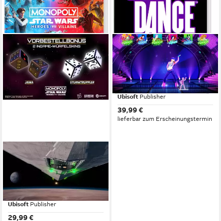
UBISOFT
JUST DANCE®: DECADES
OF HITS
Nintendo Switch
Plattform
ab 12 Jahren
USK-Freigabe
Ubisoft
Publisher
39,99 €
lieferbar zum Erscheinungstermin
UBISOFT
Monopoly: Star Wars™
Heroes vs. Villains
Nintendo Switch
Plattform
ab 6 Jahren
USK-Freigabe
Ubisoft
Publisher
29,99 €