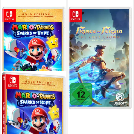
UBISOFT
Prince of Persia Switch The
Lost Crown
Nintendo Switch
Plattform
ab 12 Jahren
USK-Freigabe
UBISOFT EMEA
Publisher
31,39 €
lieferbar - in 4-5 Werktagen bei dir
UBISOFT
Mario + Rabbids Sparks of
Hope Gold Edition (Code in a
Box)
Nintendo Switch
Plattform
ab 6 Jahren
USK-Freigabe
UBISOFT
Publisher
(1)
ab 23,99 €
UVP
29,99 €