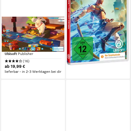
-20%
lieferbar - in 2-3 Werktagen bei dir
UBISOFT
Mario & Rabbids Kingdom
Battle
Nintendo Switch
Plattform
ab 6 Jahren
USK-Freigabe
Ubisoft
Publisher
(16)
ab 19,99 €
lieferbar - in 2-3 Werktagen bei dir