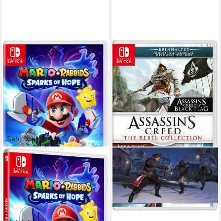
Sehr beliebt
UBISOFT
Mario + Rabbids Sparks of
Hope (Code in a Box)
Nintendo Switch
Plattform
ab 6 Jahren
USK-Freigabe
Ubisoft
Publisher