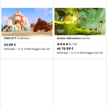
UBISOFT
UBISOFT
Mario & Rabbids Kingdom
SWITCH RAYMAN LEGENDS:
Battle Gold Edition
DEFINITIVE EDITION
Nintendo Switch
Plattform
Nintendo Switch
Plattform
ab 6 Jahren
USK-Freigabe
ab 6 Jahren
USK-Freigabe
UBISOFT
Publisher
Action-Adventure
Genre
(16)
24,99 €
ab 19,99 €
lieferbar - in 2-3 Werktagen bei dir
lieferbar - in 2-3 Werktagen bei dir