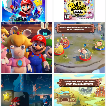
UBISOFT
UBISOFT
Mario + Rabbids® Sparks of
Nintendo Switch Spiel
Hope Spiel
Rabbids: Party of Legends -
Nintendo Switch
Plattform
Nintendo Switch
Plattform
ab 6 Jahren
USK-Freigabe
ab 0 Jahren
USK-Freigabe
Ubisoft
Publisher