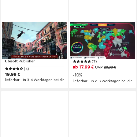
UBISOFT
UBISOFT
Assassin's Creed Ezio
Hasbro Game Night
Collection
Nintendo Switch
Plattform
ab 6 Jahren
USK-Freigabe
Nintendo Switch
Plattform
Ubisoft
Publisher
ab 16 Jahren
USK-Freigabe
Ubisoft
Publisher
(7)
ab 17,99 €
UVP
20,00 €
(4)
19,99 €
-10%
lieferbar - in 3-4 Werktagen bei dir
lieferbar - in 2-3 Werktagen bei dir