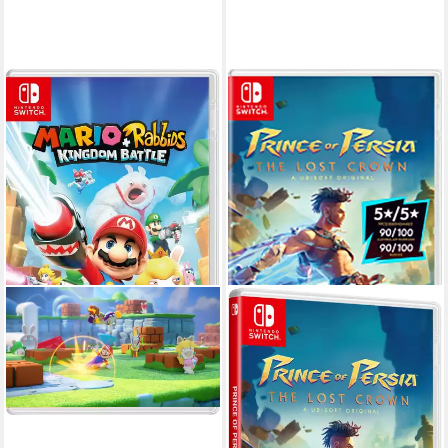
UBISOFT
Prince of Persia: The Lost
Crown (Code in a Box)
Nintendo Switch
Plattform
ab 12 Jahren
USK-Freigabe
Ubisoft
Publisher
ab 15,99 €
UVP
19,99 €