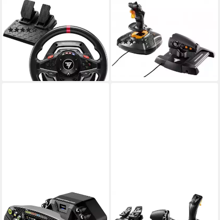
THRUSTMASTER
THRUSTMASTER
T128X/S FF Wheel Joystick
T-16000M FCS Hotas
(6)
Joystick
ab 154,73 €
UVP
179,99 €
(3)
14,13 €
mtl. in 12 Raten
ab 143,11 €
-14%
13,07 €
mtl. in 12 Raten
lieferbar - in 3-4 Werktagen bei dir
lieferbar - in 3-4 Werktagen bei dir