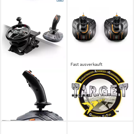
Fast ausverkauft
THRUSTMASTER
THRUSTMASTER
SimTask FarmStick Joystick
T.16000M Space Sim Duo
für Farming Simulator PS5 PC
Stick Joystick
(3)
XBOX Joystick
ab 134,45 €
199,00 €
12,28 €
mtl. in 12 Raten
18,17 €
mtl. in 12 Raten
lieferbar - in 2-3 Werktagen bei dir
lieferbar - in 6-7 Werktagen bei dir