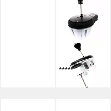
THRUSTMASTER
Thrustmaster TH8A Add-On
Shifter, Schalthebel Gaming-
Controller
(3)
ab 183,39 €
16,75 €
mtl. in 12 Raten
lieferbar - in 3-4 Werktagen bei dir