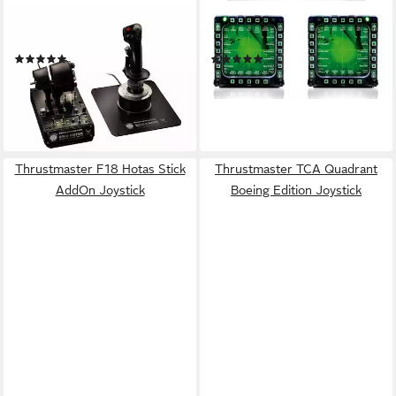
THRUSTMASTER
THRUSTMASTER
Hotas Warthog Joystick
MFD Cougar Pack Joystick
(2)
(1)
ab 515,63 €
ab 95,08 €
UVP
549,99 €
14,97 €
mtl. in 48 Raten
lieferbar - in 3-4 Werktagen bei dir
-6%
lieferbar - in 3-4 Werktagen bei dir
Thrustmaster F18 Hotas Stick
Thrustmaster TCA Quadrant
AddOn Joystick
Boeing Edition Joystick