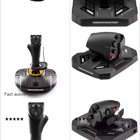
Fast ausverkauft
THRUSTMASTER
THRUSTMASTER
T.16000M FCS Joystick
Sol-R 6 Throttle Schubhebel
(3)
(1)
ab 61,24 €
ab 159,67 €
UVP
69,99 €
14,58 €
mtl. in 12 Raten
-13%
lieferbar - in 4-5 Werktagen bei dir
lieferbar - in 3-4 Werktagen bei dir