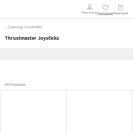
Mein Konto
Merkzettel
Warenkorb
…
Gaming
Controller
Thrustmaster Joysticks
50 Produkte