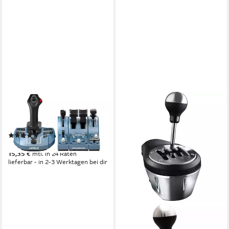
THRUSTMASTER
TCA Captain Pack X Airbus
Edition Controller
(3)
ab 309,00 €
15,35 €
mtl. in 24 Raten
lieferbar - in 2-3 Werktagen bei dir