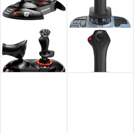
THRUSTMASTER
THRUSTMASTER
T.Flight Hotas NEO-X AC8
TCA Sidestick Airbus edition
Edition Joystick
Joystick
129,99 €
ab 68,24 €
11,87 €
mtl. in 12 Raten
lieferbar - in 3-4 Werktagen bei dir
lieferbar in 8 Wochen