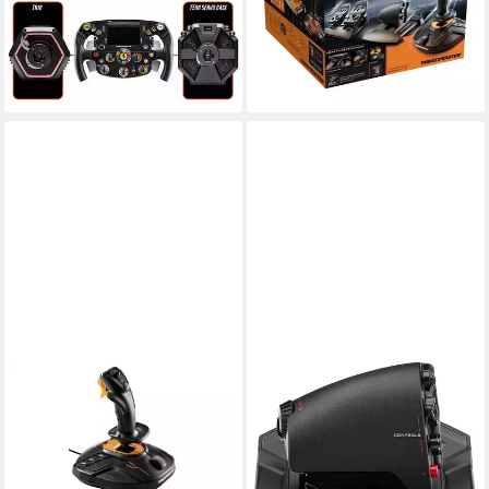
ab 449,99 €
ab 218,97 €
UVP
239,99 €
16,15 €
mtl. in 36 Raten
20,00 €
mtl. in 12 Raten
lieferbar - in 2-3 Werktagen bei dir
-9%
lieferbar - in 3-4 Werktagen bei dir