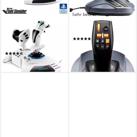
Sehr beliebt
THRUSTMASTER
THRUSTMASTER
T.Flight Hotas 5 Microsoft
SimTask FarmStick Joystick
(20)
Flight Simulator Edition
ab 82,89 €
Joystick
lieferbar - in 3-4 Werktagen bei dir
(2)
ab 97,50 €
lieferbar - in 2-3 Werktagen bei dir