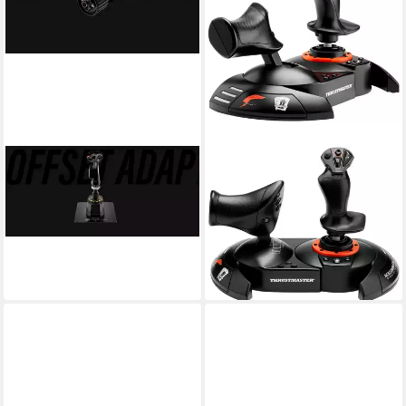
THRUSTMASTER
THRUSTMASTER
AVA Offset Adapter Joystick
T.Flight HOTAS NEO Ace
27,51 €
Combat 8 Wings of Theve
lieferbar - in 3-4 Werktagen bei dir
Edition (PC/P4/PS5) Joystick
129,99 €
11,87 €
mtl. in 12 Raten
lieferbar in 8 Wochen