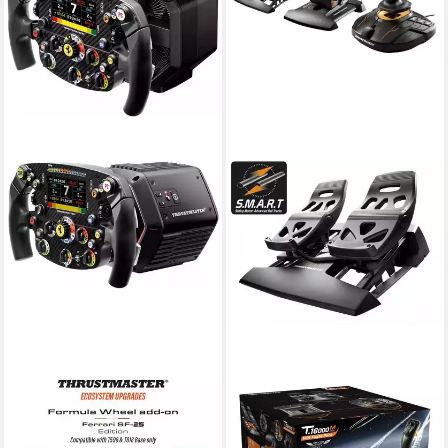
THRUSTMASTER
THRUSTMASTER
Ferrari SF-25 Edition Gaming-
T-16000M FCS Flight Pack
Lenkrad
Joystick