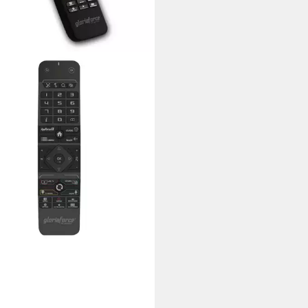
RIAFORCE
Bluetooth Fernbedienung mit
teuerung SAT-Receiver
2 €
UVP
34,90 €
rbar - in 2-3 Werktagen bei dir