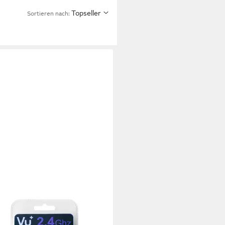
Topseller
Sortieren nach:
less USB Adapter 300 Mbps
. WPS Setup SAT-Receiver