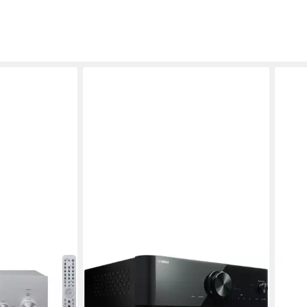
VU+
Wire
incl