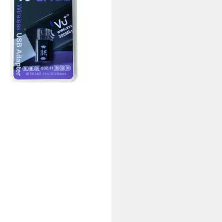
4 €
UVP
24,80 €
%
rbar - in 2-3 Werktagen bei dir