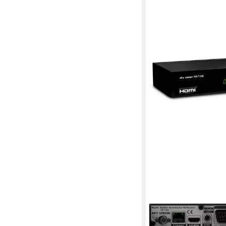
SKY VISION
150 T DVB-T2 HD Rec
Full HD, USB, HDMI, S
(62)