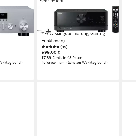
Sehr beliebt
YAMAHA
eceiver
RX-V4A AV-Receiver 5.2 (Bluetooth,
rnet), (WLAN,
WLAN, kabelloser Surround-Sound,
, Phono,
YPAO Klangoptimierung, Gaming-
Funktionen)
(49)
599,00 €
17,39 €
mtl. in 48 Raten
erktag bei dir
lieferbar - am nächsten Werktag bei dir