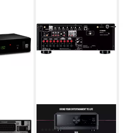
GLO
RTX 
TV-S
27,4
-21%
liefe
YAMAHA
eiver (1080p
RX-V6A AV-Receiver 7.2 (Bluetooth,
CART, Coaxial)
LAN (Ethernet), WLAN)
(31)