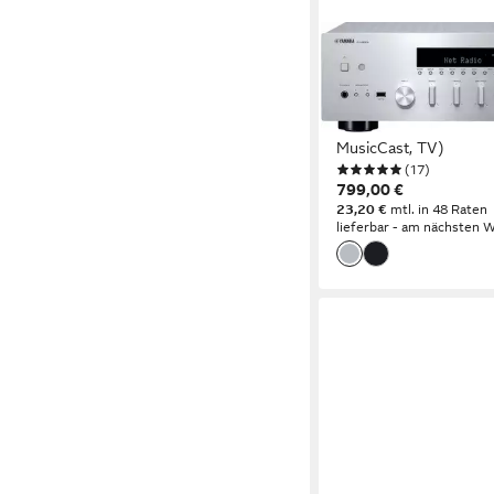
YAMAHA
R-N600A Netzwerk-R
(Bluetooth, LAN (Ethe
Spotify, Amazon Music
MusicCast, TV)
(17)
799,00 €
23,20 €
mtl. in 48 Raten
lieferbar - am nächsten W