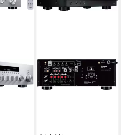
17,8
-28
liefe