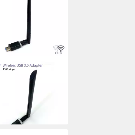
 Band Wireless USB 3.0 Adapter
 Mbps inkl. 6 dBI Antenne SAT-
iver
5 €
UVP
39,90 €
rbar - in 2-3 Werktagen bei dir