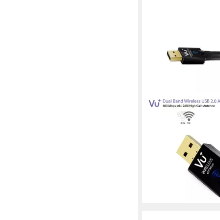
VU+
Dual Band Wireless U
600 Mbps inkl. Anten
Receiver
ab 29,90 €
UVP
36,90 
-19%
lieferbar - in 2-3 Werktag