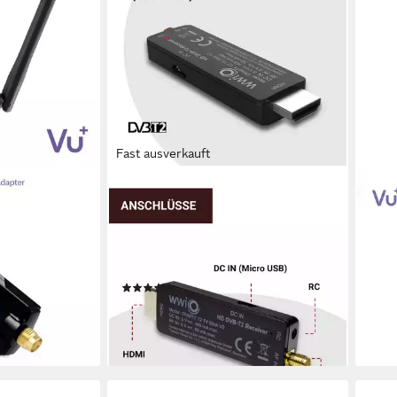
Fast ausverkauft
WWIO
VU+
SB 2.0 Adapter
WWIO TRINITY T2 TV Stick V2 -
Dual
ne SAT-
Mini-Receiver DVB-T2 HD Receiver
1300
(Mini-Receiver für digitales
Rece
33,5
€
Antennenfernsehen – für TV und
(5)
Beamer)
-16%
24,90 €
UVP
69,90 €
en bei dir
liefe
-64%
lieferbar - in 4-5 Werktagen bei dir