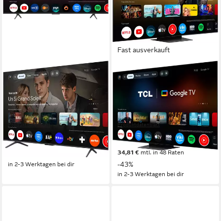
Fast ausverkauft
TCL
TCL
65T8DXB Mini-LED-
75RM7LX1 Mini-LED-
Fernseher
Fernseher
164 cm/65 Zoll
Diagonale
189 cm/75 Zoll
Diagonale
Mini LED
Bildschirmtechnologie
RGB Mini LED
Bildschirmtechnologie
4K Ultra HD
Auflösung
4K Ultra HD
Auflösung
Produktdatenblatt
Produktdatenblatt
719,00 €
1.199,00 €
UVP
999,00 €
UVP
2.099,00 €
20,87 €
mtl. in 48 Raten
nur bis Dienstag
34,81 €
mtl. in 48 Raten
-28%
-43%
in 2-3 Werktagen bei dir
in 2-3 Werktagen bei dir