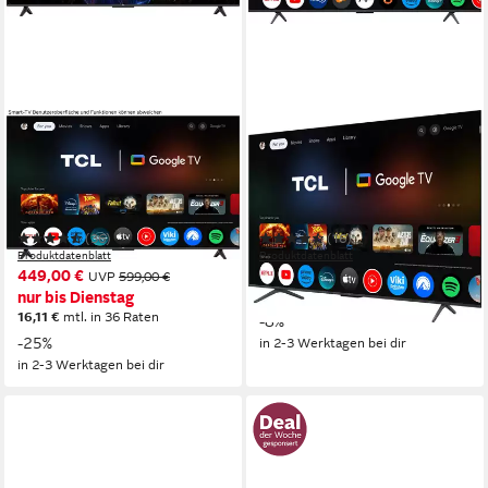
TCL
TCL
65V6CX1 LED-Fernseher
65P81KXB QLED-Fernseher
164 cm/65 Zoll
Diagonale
164 cm/65 Zoll
Diagonale
LED
Bildschirmtechnologie
QLED
Bildschirmtechnologie
4K Ultra HD
Auflösung
4K Ultra HD
Auflösung
(36)
(16)
Produktdatenblatt
Produktdatenblatt
449,00 €
599,00 €
UVP
599,00 €
UVP
649,00 €
17,39 €
mtl. in 48 Raten
nur bis Dienstag
16,11 €
mtl. in 36 Raten
-8%
-25%
in 2-3 Werktagen bei dir
in 2-3 Werktagen bei dir