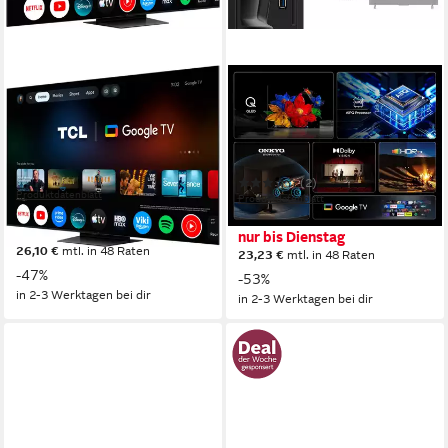
TCL
TCL
65RM7LX1 Mini-LED-
85T69CX1 QLED-Fernseher
Fernseher
215 cm/85 Zoll
Diagonale
QLED
Bildschirmtechnologie
164 cm/65 Zoll
Diagonale
4K Ultra HD
Auflösung
RGB Mini LED
Bildschirmtechnologie
4K Ultra HD
Auflösung
(2)
Produktdatenblatt
Produktdatenblatt
899,00 €
UVP
1.699,00 €
ab 799,99 €
UVP
1.699,00 €
nur bis Dienstag
nur bis Dienstag
26,10 €
mtl. in 48 Raten
23,23 €
mtl. in 48 Raten
-47%
-53%
in 2-3 Werktagen bei dir
in 2-3 Werktagen bei dir