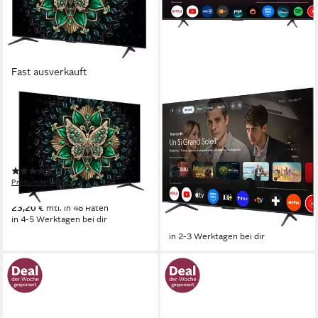
Fast ausverkauft
TCL
TCL
65C6K Mini-LED-Fernseher
65T8DXB Mini-LED-
Fernseher
165 cm/65 Zoll
Diagonale
LED
Bildschirmtechnologie
164 cm/65 Zoll
Diagonale
4K Ultra HD
Auflösung
Mini LED
Bildschirmtechnologie
4K Ultra HD
Auflösung
(1)
Produktdatenblatt
Produktdatenblatt
719,00 €
UVP
999,00 €
799,00 €
20,87 €
mtl. in 48 Raten
23,20 €
mtl. in 48 Raten
in 4-5 Werktagen bei dir
-28%
in 2-3 Werktagen bei dir