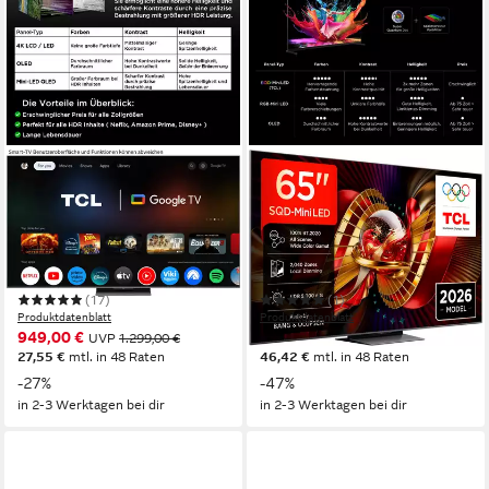
TCL
TCL
65Q8CX7 Mini-LED-
65C8LX1 Mini-LED-
Fernseher
Fernseher
164 cm/65 Zoll
Diagonale
164 cm/65 Zoll
Diagonale
QLED mini
Bildschirmtechnologie
SQD Mini LED
Bildschirmtechnologie
4K Ultra HD
Auflösung
4K Ultra HD
Auflösung
(17)
(1)
Produktdatenblatt
Produktdatenblatt
949,00 €
1.599,00 €
UVP
1.299,00 €
UVP
2.999,00 €
27,55 €
mtl. in 48 Raten
46,42 €
mtl. in 48 Raten
-27%
-47%
in 2-3 Werktagen bei dir
in 2-3 Werktagen bei dir