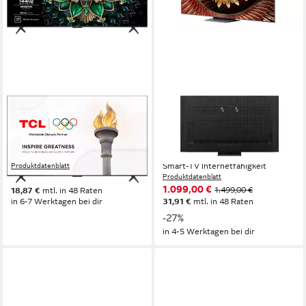
TCL
TCL
65MQLED75KX1 QLED Mini
65C8K QLED Mini LED-
LED-Fernseher
Fernseher
QLED Mini LED
Bildschirmtechnologie
165,1 cm/65 Zoll
Diagonale
4K Ultra HD
Auflösung
4K Ultra HD
Auflösung
Smart-TV
Internetfähigkeit
Produktdatenblatt
649,99 €
Produktdatenblatt
1.099,00 €
1.499,00 €
18,87 €
mtl. in 48 Raten
in 6-7 Werktagen bei dir
31,91 €
mtl. in 48 Raten
-27%
in 4-5 Werktagen bei dir