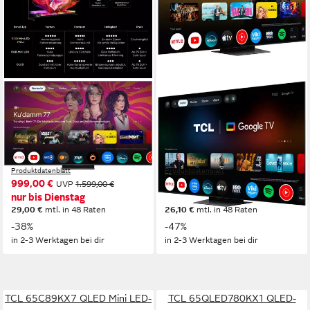
TCL
TCL
65Q7D ProX1 QLED Mini
65RM7LX1 Mini-LED-
LED-Fernseher
Fernseher
164 cm/65 Zoll
Diagonale
164 cm/65 Zoll
Diagonale
QLED Mini LED
Bildschirmtechnologie
RGB Mini LED
Bildschirmtechnologie
4K Ultra HD
Auflösung
4K Ultra HD
Auflösung
Produktdatenblatt
Produktdatenblatt
999,00 €
899,00 €
UVP
1.599,00 €
UVP
1.699,00 €
nur bis Dienstag
nur bis Dienstag
29,00 €
mtl. in 48 Raten
26,10 €
mtl. in 48 Raten
-38%
-47%
in 2-3 Werktagen bei dir
in 2-3 Werktagen bei dir
TCL 65C89KX7 QLED Mini LED-
TCL 65QLED780KX1 QLED-