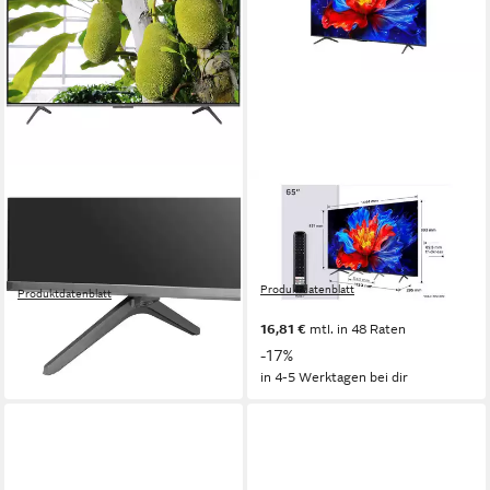
TCL
TCL
65QLED810LX1 LED-
65P8K QLED-Fernseher
Fernseher
165,1 cm/65 Zoll
Diagonale
QLED
Bildschirmtechnologie
4K Ultra HD
Auflösung
4K Ultra HD
Auflösung
Ja
Internetfähigkeit
Produktdatenblatt
Produktdatenblatt
ab 579,00 €
699,00 €
782,81 €
16,81 €
mtl. in 48 Raten
22,73 €
mtl. in 48 Raten
in 8-10 Werktagen bei dir
-17%
in 4-5 Werktagen bei dir