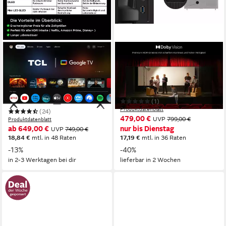
TCL
TCL
65Q6CX1 Mini-LED-
65T69CX1 QLED-Fernseher
Fernseher
164 cm/65 Zoll
Diagonale
QLED
Bildschirmtechnologie
164 cm/65 Zoll
Diagonale
4K Ultra HD
Auflösung
QLED mini
Bildschirmtechnologie
4K Ultra HD
Auflösung
(1)
Produktdatenblatt
(24)
479,00 €
UVP
799,00 €
Produktdatenblatt
ab 649,00 €
nur bis Dienstag
UVP
749,00 €
18,84 €
mtl. in 48 Raten
17,19 €
mtl. in 36 Raten
-13%
-40%
in 2-3 Werktagen bei dir
lieferbar in 2 Wochen