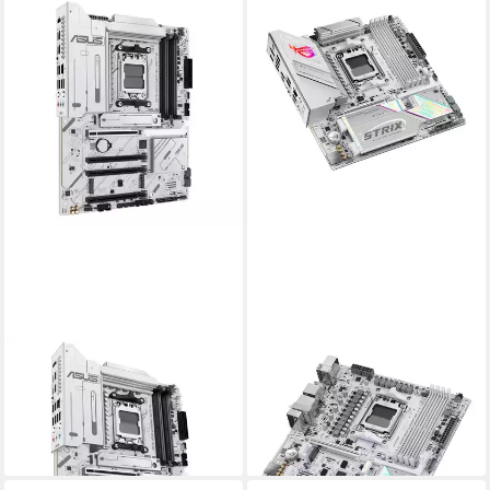
ASUS
ASUS
X870 MAX GAMING WIFI7 W
ROG STRIX B850-G GAMING
Mainboard
WIFI Mainboard
ab 320,00 €
ab 249,00 €
lieferbar - in 3-4 Werktagen bei dir
lieferbar - in 3-4 Werktagen bei dir