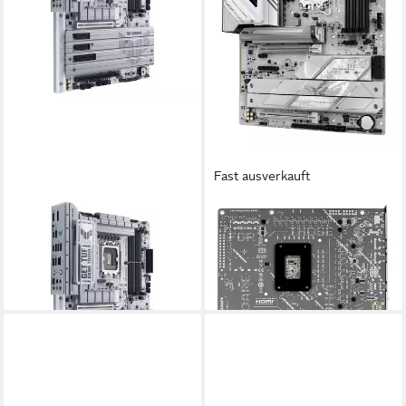
Fast ausverkauft
ASUS
ASUS
TUF GAMING Z890-PRO
ROG STRIX Z890-A GAMING
WIFI Mainboard
WIFI Mainboard
ab 321,68 €
ab 301,00 €
lieferbar - in 3-4 Werktagen bei dir
lieferbar - in 3-4 Werktagen bei dir