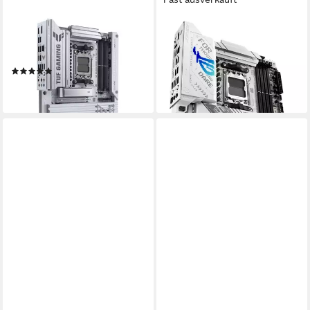
ASUS
ASUS
TUF GAMING B850-BTF
ROG STRIX X870-A GAMING
WIFI W Mainboard
WIFI Mainboard
(1)
ab 389,00 €
ab 249,00 €
lieferbar - in 3-4 Werktagen bei dir
lieferbar - in 3-4 Werktagen bei dir