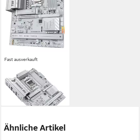
Fast ausverkauft
ASUS
TUF GAMING B850-PRO
WIFI7 W NEO Mainboard
ab 276,98 €
lieferbar - in 3-4 Werktagen bei dir
Ähnliche Artikel