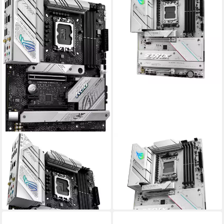
Fast ausverkauft
ASUS
ASUS
ROG STRIX B760-A GAMING
ROG STRIX B850-A GAMING
WIFI Mainboard
WIFI Mainboard RGB-LED-
ab 235,59 €
Beleuchtung
lieferbar - in 3-4 Werktagen bei dir
ab 275,75 €
lieferbar - in 3-4 Werktagen bei dir