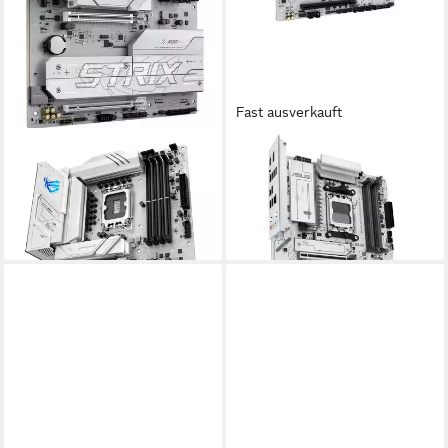
Fast ausverkauft
ASUS
ASUS
ROG STRIX B860-A GAMING
B850 MAX GAMING WIFI W
WIFI Mainboard
Mainboard
ab 253,92 €
ab 218,00 €
lieferbar - in 3-4 Werktagen bei dir
lieferbar - in 3-4 Werktagen bei dir