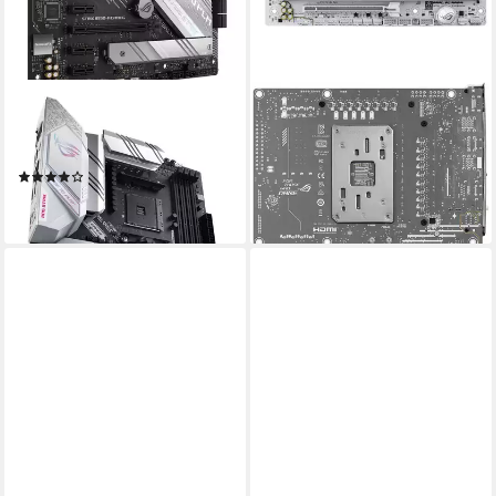
ASUS
ASUS
ROG STRIX B550-A GAMING
ROG STRIX B850-A GAMING
Mainboard
WIFI7 NEO Mainboard
(6)
ab 284,00 €
ab 162,79 €
lieferbar - in 3-4 Werktagen bei dir
lieferbar - in 3-4 Werktagen bei dir