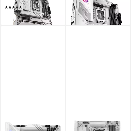
Mainboard
WIFI Mainboard
(1)
ab 249,00 €
ab 463,00 €
lieferbar - in 3-4 Werktagen bei dir
lieferbar - in 3-4 Werktagen bei dir