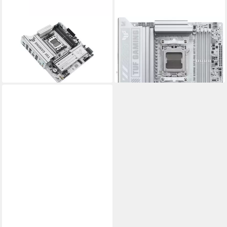
ASUS
ASUS
TUF GAMING B850M-PLUS
TUF GAMING X870-PRO
WIFI7 W Mainboard
WIFI7 W NEO Mainboard
ab 238,00 €
ab 367,00 €
lieferbar - in 3-4 Werktagen bei dir
lieferbar - in 3-4 Werktagen bei dir