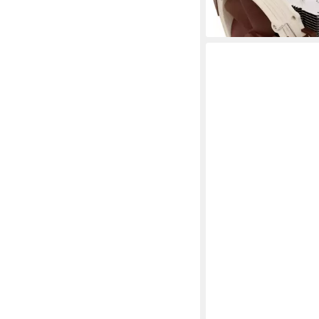
ab 110,85 €
lieferbar - in 3-4 Werktag