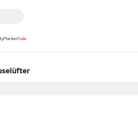
ty
Marken
Sale
selüfter