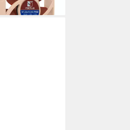
6,02 €
rbar - in 4-5 Werktagen bei dir