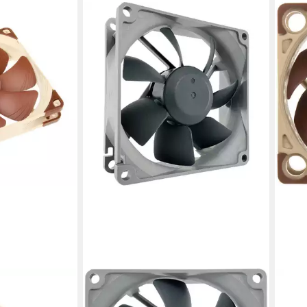
NOCTUA
Gehäuselüfter NF-R8 redux 1800,