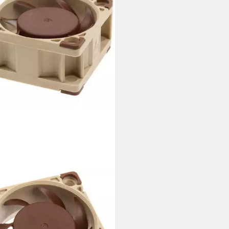
TUA
uselüfter Lüfter - 40mm NF-
20 5V PWM
2,70 €
rbar - in 2-3 Werktagen bei dir