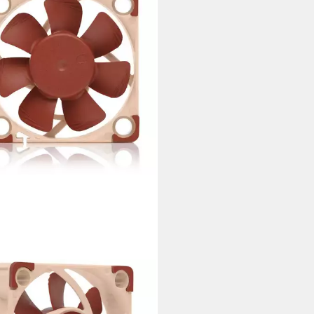
TUA
uselüfter Noctua NF-A4x10
PWM, Gehäuselüfter