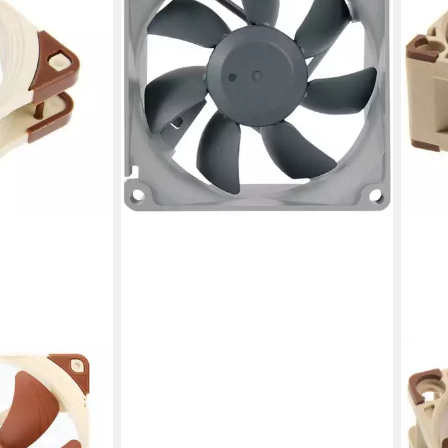
Gehäuselüfter
ab 23,98 €
lieferbar - in 4-5 Werktagen bei dir
NOC
tua NF-A14
Gehä
PC-Gehäuse-
A4x
ab 2
liefe