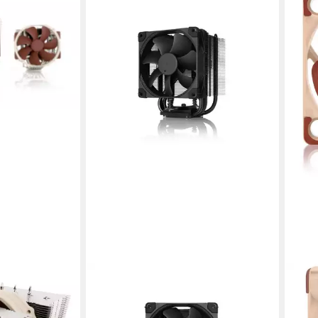
NOCTUA
NOC
5
Gehäuselüfter NH-U9S
Gehä
chromax.black
24V 