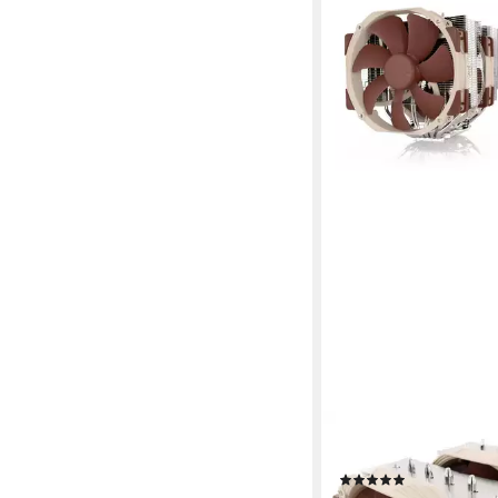
NOCTUA
Gehäuselüfter NH-D1
(1)