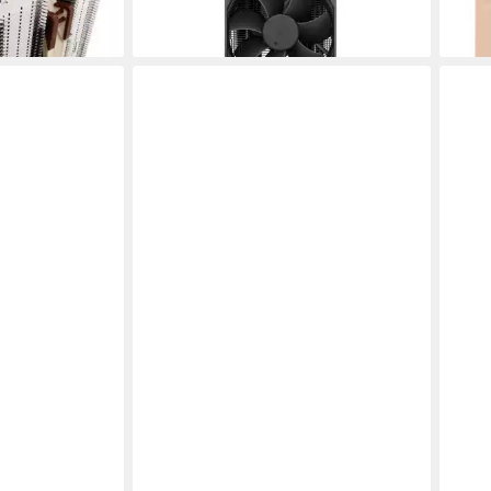
ab 87,62 €
ab 2
en bei dir
lieferbar - in 3-4 Werktagen bei dir
liefe