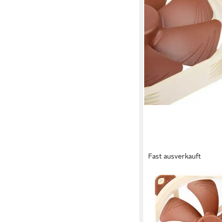
Fast ausverkauft
NOCTUA
Computer-Kühler Noc
ULN Lüfter - 140mm 
Lüfter Braun (B x H
ab 34,35 €