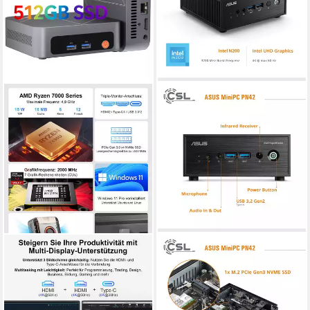
NINKEAR
ASUS
Mini PC W-11 AMD Ryzen
Mini-PC ASUS PN42 Intel
7430U(bis 4,3GHz),Mini
N200 Windows 11 Mini-PC
Computer für Büro & Home
Intel N200
Prozessor