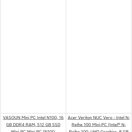
VASOUN Mini PC Intel N100, 16
Acer Veriton NUC Vero - Intel N-
GB DDR4 RAM, 512 GB SSD
Reihe 100 Mini-PC (Intel® N-
Mini-PC Mini-PC (N100,
Reihe 100, UHD Graphics, 8 GB