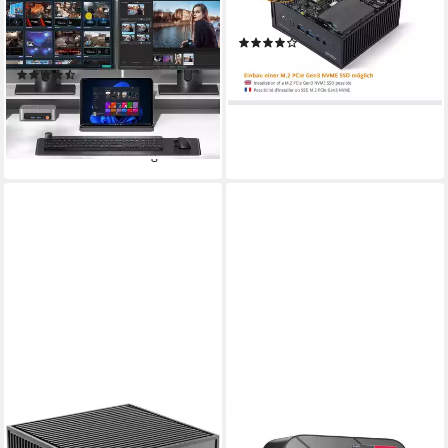
8 GB DDR4
Arbeitsspeicher
Mini-PC
500 GB
Speicherkapazität
AMD AMD Ryzen 7430U
Prozessor
(33)
512 GB
Speicherkapazität
ab 405,84 €
(6)
14,56 €
mtl. in 36 Raten
399,00 €
UVP
599,00 €
lieferbar - in 4-5 Werktagen bei dir
19,82 €
mtl. in 24 Raten
-33%
lieferbar - in 3-4 Werktagen bei dir