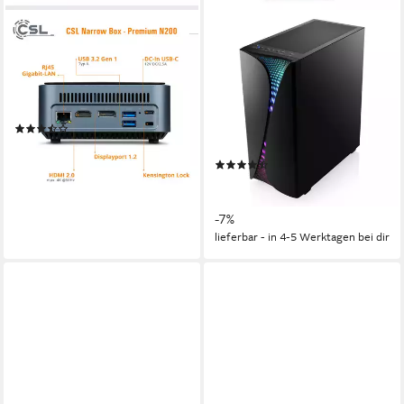
CSL
CSL
Narrow Box Premium Mini-PC
Levitas V26320 Gaming-PC-
Komplettsystem
Intel N200
Prozessor
8 GB DDR4
Arbeitsspeicher
27 Zoll
Bildschirmdiagonale
500 GB
Speicherkapazität
AMD Ryzen 5
Prozessor
32 GB DDR4
Arbeitsspeicher
(13)
ab 369,00 €
Produktdatenblatt
18,33 €
mtl. in 24 Raten
(29)
lieferbar - in 4-5 Werktagen bei dir
929,00 €
UVP
999,00 €
26,97 €
mtl. in 48 Raten
-7%
lieferbar - in 4-5 Werktagen bei dir