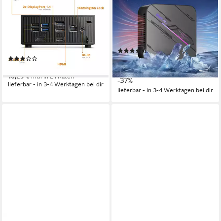
4000 GB M.2 SSD / 32 GB
7430U(6C/12T), 16 GB DDR4
RAM / Windo 11 Home PC
RAM, 512 GB SSD Mini-PC
Intel N-Series
Prozessor
AMD AMD Ryzen 5 7430U
Prozessor
8 GB DDR4
Arbeitsspeicher
512 GB
Speicherkapazität
500 GB
Speicherkapazität
(11)
(12)
439,99 €
UVP
699,99 €
ab 328,06 €
15,79 €
mtl. in 36 Raten
16,29 €
mtl. in 24 Raten
-37%
lieferbar - in 3-4 Werktagen bei dir
lieferbar - in 3-4 Werktagen bei dir