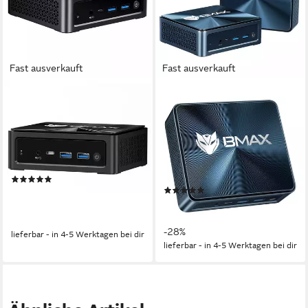
Fast ausverkauft
Fast ausverkauft
BMAX
BMAX
B8 A Pro, AMD R7 8745HS
B10 Pro Intel i7-13620H, 10
mit 8 Kernen, max 4,9 GHz,
Kerne, max.4,9 GHz, 24 GB+ 1
16GB + 512 GB Mini-PC
TB Mini-PC
512 GB
Speicherkapazität
Intel Core i7-13620H
Prozessor
1024 GB
Speicherkapazität
(1)
(2)
525,00 €
UVP
719,00 €
579,00 €
UVP
809,00 €
15,24 €
mtl. in 48 Raten
16,81 €
mtl. in 48 Raten
-27%
-28%
lieferbar - in 4-5 Werktagen bei dir
lieferbar - in 4-5 Werktagen bei dir