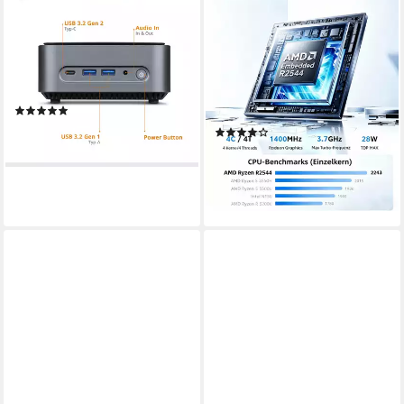
Narrow Box Intel Core i3
windows 11 pro,16 GB DDR4
Windows 11 Mini-PC
RAM, 512 GB SSD,AMD
Ryzen R2544 HDMI Mini-PC
Intel Core i3
Prozessor
8 GB DDR4
Arbeitsspeicher
AMD R2544
Prozessor
500 GB
Speicherkapazität
16 GB DDR4
Arbeitsspeicher
512 GB
Speicherkapazität
(6)
ab 429,00 €
(6)
15,39 €
mtl. in 36 Raten
299,90 €
UVP
599,90 €
lieferbar - in 4-5 Werktagen bei dir
14,90 €
mtl. in 24 Raten
-50%
lieferbar - in 3-4 Werktagen bei dir