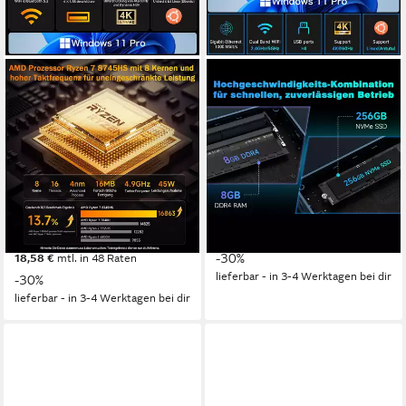
BMAX
BMAX
B8A Pro Mini-PC – AMD
B2 Power mit Intel 5205U
Ryzen™ 7 8745HS, 16GB
Prozessor, 8GB DDR4 RAM,
DDR5, 512GB NVMe SSD
256GB NVMe SSD Mini-PC
Mini-PC
Intel Intel 5205U
Prozessor
8 GB DDR4
Arbeitsspeicher
AMD AMD Ryzen 7
Prozessor
256 GB
Speicherkapazität
16 GB DDR5
Arbeitsspeicher
512 GB
Speicherkapazität
219,99 €
UVP
314,99 €
20,09 €
mtl. in 12 Raten
639,99 €
UVP
914,99 €
-30%
18,58 €
mtl. in 48 Raten
lieferbar - in 3-4 Werktagen bei dir
-30%
lieferbar - in 3-4 Werktagen bei dir