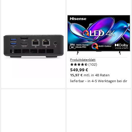
ACER
HISENSE
Revo RB102 PC
55E77Q PRO QLED-
ab 882,00 €
Fernseher
25,61 €
mtl. in 48 Raten
139 cm/55 Zoll
Diagonale
lieferbar - in 4-5 Werktagen bei dir
QLED
Bildschirmtechnologie
4K Ultra HD
Auflösung
Produktdatenblatt
(102)
549,99 €
15,97 €
mtl. in 48 Raten
lieferbar - in 4-5 Werktagen bei dir