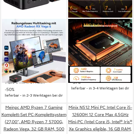
BLACKVIEW
AWOW
2026 AMD Ryzen 3 16GB +
AWOW Mini-PC
512GB/Bluetooth-
Ryzen 5 7430U, 32GB 512GB
Lautsprecher Mini-PC
SSD, 4K, WiFi 6, BT 5.2,
2x LAN Mini-PC
AMD AMD Ryzen 3
Prozessor
16 GB DDR4
Arbeitsspeicher
512 GB
Speicherkapazität
512 GB
Speicherkapazität
379,00 €
UVP
599,00 €
(8)
18,82 €
mtl. in 24 Raten
299,99 €
UVP
599,99 €
-37%
14,90 €
mtl. in 24 Raten
lieferbar - in 3-4 Werktagen bei dir
-50%
lieferbar - in 2-3 Werktagen bei dir
Meinpc AMD Ryzen 7 Gaming
Minix N512 Mini PC Intel Core i5-
Komplett-Set PC-Komplettsystem
12600H 12 Core Max 4.5GHz
(27,00", AMD Ryzen 7 5700G,
Mini-PC (Intel Core i5, Intel® Iris®
Radeon Vega, 32 GB RAM, 500
Xe Graphics eligible, 16 GB RAM,