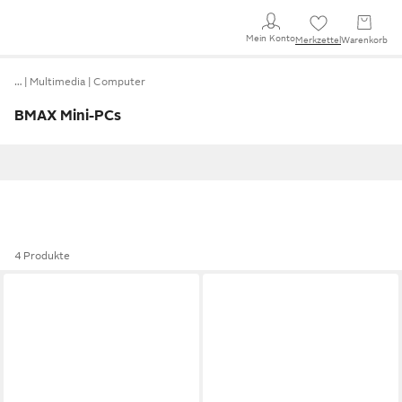
Mein Konto
Merkzettel
Warenkorb
…
Multimedia
Computer
BMAX Mini-PCs
4 Produkte