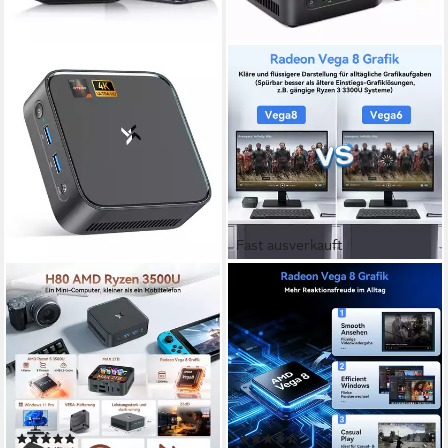
Fast ausverkauft
HUIDUN
BLACKVIEW
H80 AMD Ryzen 5, W11-Pro
Neuer MP50 AMD Ryzen 5
16GB RAM 512GB SSD für
3500U(4C/8T) 16GB RAM
Büro, Schule Mini-PC
512GB SSD Mini-PC
AMD AMD Ryzen 5 3500U
Prozessor
AMD AMD Ryzen 5 3500U
Prozessor
16 GB DDR4
Arbeitsspeicher
16 GB DDR4
Arbeitsspeicher
512 GB
Speicherkapazität
512 GB
Speicherkapazität
(4)
(15)