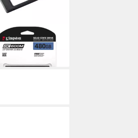
STON
0M 480GB SATA SSD 2.5 Zoll
rne SSD
00 €
 €
mtl. in 48 Raten
 Werktagen bei dir