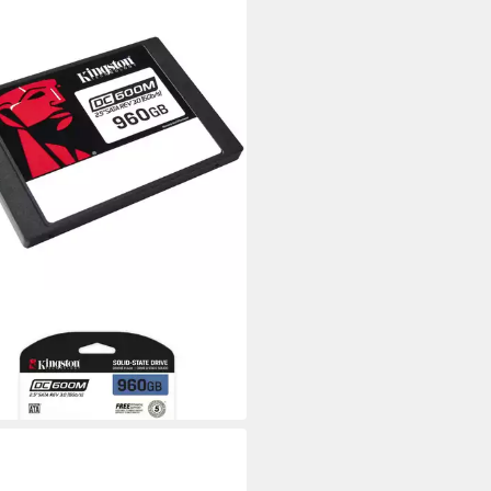
STON
 DC600M interne SSD
29,17 €
 €
mtl. in 48 Raten
 Werktagen bei dir