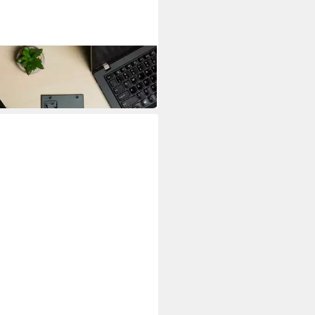
STON
 480GB 2,5 Zoll SATA SSD
rne SSD
00 €
 €
mtl. in 12 Raten
 Werktagen bei dir