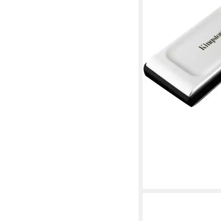
KINGSTON
XS2000 externe SSD
ab 252,03 €
12,52 €
mtl. in 24 Raten
in 2-3 Werktagen bei dir