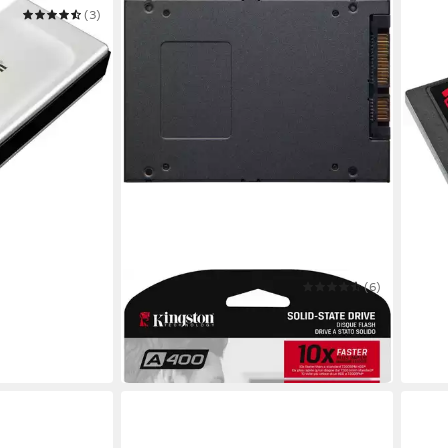
(3)
KINGSTON
(6)
KING
A400 interne SSD
960G
ab 147,05 €
ab 7
13,43 €
mtl. in 12 Raten
21,17
in 3-4 Werktagen bei dir
in 3-4