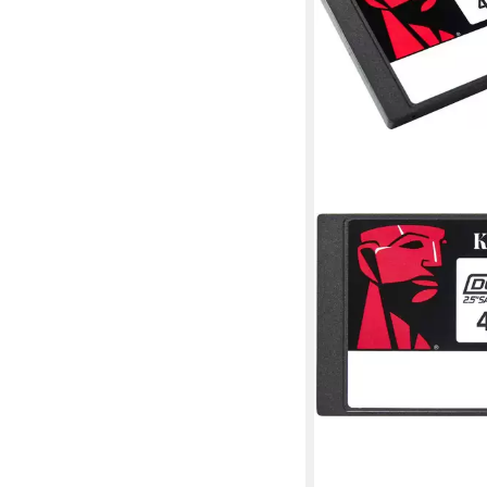
KINGSTON
DC600M SATA SSD für
Workstations interne
ab 399,00 €
19,82 €
mtl. in 24 Raten
in 6-8 Werktagen bei dir