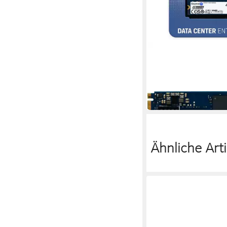
KINGSTON
DC2000B 480GB NVMe
Enterprise Gen4 inte
465,11 €
16,69 €
mtl. in 36 Raten
in 7-9 Werktagen bei dir
Ähnliche Arti