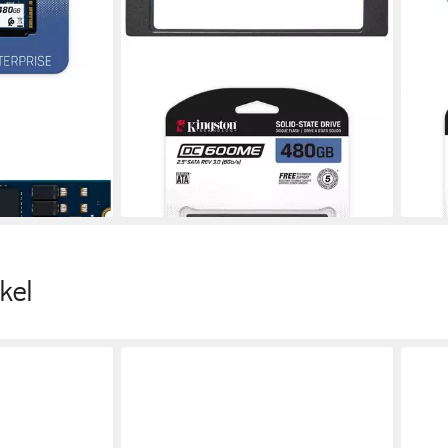
KINGSTON
KING
 SSD Server
DC600ME 480GB SATA SSD
DC60
rne SSD
Enterprise 2.5 Zoll interne SSD
inte
599,00 €
599,
17,39 €
mtl. in 48 Raten
17,39
in 7-9 Werktagen bei dir
in 7-9
kel