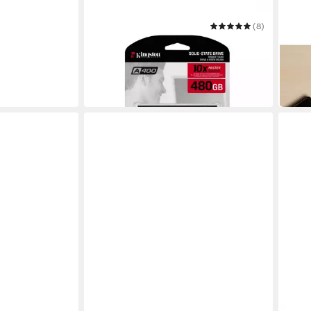
KINGSTON
(8)
KING
A400 480GB interne SSD
A400
ab 106,46 €
inte
9,72 €
mtl. in 12 Raten
159,
in 3-4 Werktagen bei dir
14,52
in 7-9