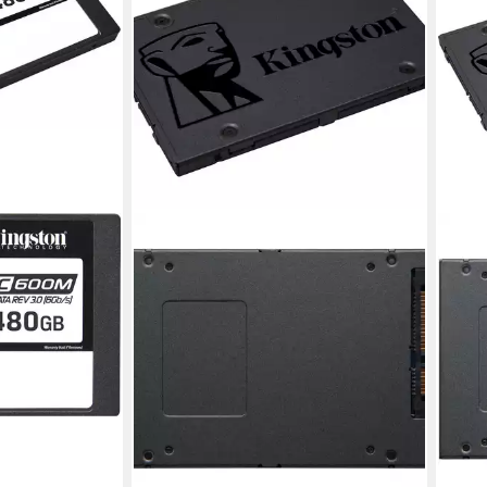
 Server und
 SSD