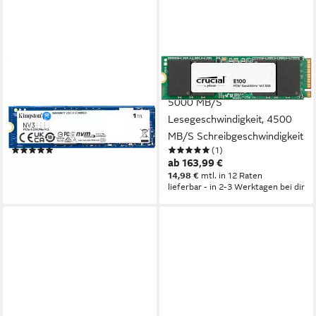
KINGSTON
CRUCIAL
1000G NV3 M.2 2280 NVMe
E100 interne SSD (1000 GB)
SSD interne SSD (1000 GB)
5000 MB/S
6000 MB/S
Lesegeschwindigkeit, 4500
Lesegeschwindigkeit, 4000
MB/S Schreibgeschwindigkeit
(1)
(1)
MB/S Schreibgeschwindigkeit
ab 166,28 €
ab 163,99 €
15,19 €
mtl. in 12 Raten
14,98 €
mtl. in 12 Raten
lieferbar - in 3-4 Werktagen bei dir
lieferbar - in 2-3 Werktagen bei dir