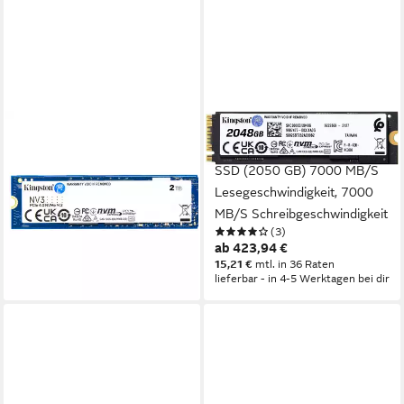
KINGSTON
KINGSTON
2000G NV3 M.2 2280 NVMe
KC3000 2048GB interne
SSD interne SSD (2000 GB)
SSD (2050 GB) 7000 MB/S
6000 MB/S
Lesegeschwindigkeit, 7000
Lesegeschwindigkeit, 5000
MB/S Schreibgeschwindigkeit
(3)
ab 254,56 €
MB/S Schreibgeschwindigkeit
ab 423,94 €
12,64 €
mtl. in 24 Raten
lieferbar - in 3-4 Werktagen bei dir
15,21 €
mtl. in 36 Raten
lieferbar - in 4-5 Werktagen bei dir