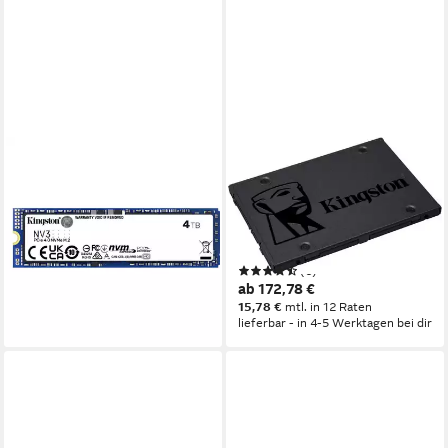
KINGSTON
KINGSTON
4000G NV3 M.2 2280 NVMe
A400 interne SSD (960 GB)
SSD interne SSD (4TB) 2,5"
500 MB/S
ab 537,28 €
Lesegeschwindigkeit, 450
15,60 €
mtl. in 48 Raten
MB/S Schreibgeschwindigkeit
lieferbar - in 2-3 Werktagen bei dir
(6)
ab 172,78 €
15,78 €
mtl. in 12 Raten
lieferbar - in 4-5 Werktagen bei dir