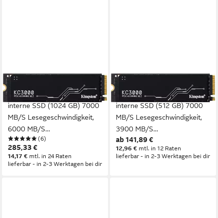
KINGSTON
KINGSTON
KC3000 PCIe 4.0 NVMe M.2
KC3000 PCIe 4.0 NVMe M.2
interne SSD (1024 GB) 7000
interne SSD (512 GB) 7000
MB/S Lesegeschwindigkeit,
MB/S Lesegeschwindigkeit,
6000 MB/S
3900 MB/S
(6)
ab 141,89 €
Schreibgeschwindigkeit
Schreibgeschwindigkeit
285,33 €
12,96 €
mtl. in 12 Raten
14,17 €
mtl. in 24 Raten
lieferbar - in 2-3 Werktagen bei dir
lieferbar - in 2-3 Werktagen bei dir