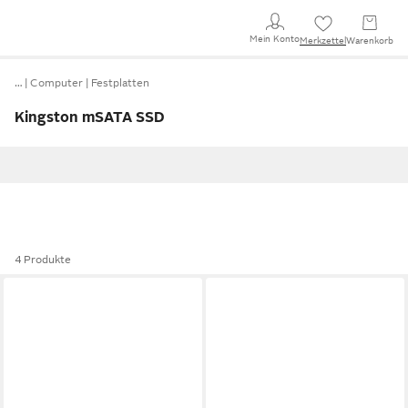
Mein Konto
Merkzettel
Warenkorb
…
Computer
Festplatten
Kingston mSATA SSD
4 Produkte