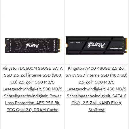
KINGSTON
KINGSTON
1000G FURY RENEGADE
Kingston FURY Renegade
M.2 2280 NVMe SSD interne
Heatsink 1 TB, SSD, (PCIe
SSD
SSD-Festplatte (1 TB) 2.5"
(3)
279,90 €
ab 98,70 €
13,90 €
mtl. in 24 Raten
leider ausverkauft
lieferbar - in 4-5 Werktagen bei dir
Kingston DC600M 960GB SATA
Kingston A400 480GB 2,5 Zoll
SSD 2.5 Zoll interne SSD (960
SATA SSD interne SSD (480 GB)
GB) 2,5 Zoll" 560 MB/S
2,5 Zoll" 500 MB/S
Lesegeschwindigkeit, 530 MB/S
Lesegeschwindigkeit, 450 MB/S
Schreibgeschwindigkeit, Power
Schreibgeschwindigkeit, SATA 6
Loss Protection, AES 256 Bit,
Gb/s, 2.5 Zoll, NAND Flash,
TCG Opal 2.0, DRAM Cache
Stoßfest