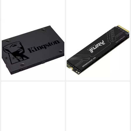
KINGSTON
KINGSTON
A400 480GB interne SSD
1T FURY RENEGADE G5 M.2
(480 GB) 2,5" 500 MB/S
2280 NVMe SSD interne SSD
Lesegeschwindigkeit, 450
(1TB) 2,5"
379,85 €
MB/S Schreibgeschwindigkeit
18,87 €
mtl. in 24 Raten
(8)
lieferbar - in 2-3 Werktagen bei dir
ab 106,46 €
9,72 €
mtl. in 12 Raten
lieferbar - in 3-4 Werktagen bei dir