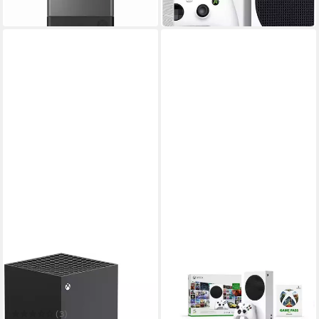
in 5-6 Werktagen bei dir
MICROSOFT
XBOX
Xbox Series X Konsole mit 1
Series S (500 GB) + 3M Xbox
Controller & Laufwerk
Game Pass Ultimate
590,00 €
(3)