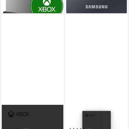
-27%
in 1-2 Werktagen bei dir
SEAGATE
SEAGATE
Game Drive Xbox 4TB
Seagate Game Drive 2TB für
externe Gaming-Festplatte
Xbox - Externe Festplatte
externe Gaming-Festplatte