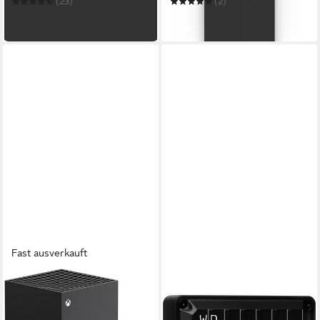
(23)
(2)
ab 154,99 €
ab 210,90 €
leider ausverkauft
in 5-6 Werktagen bei dir
Fast ausverkauft
XBOX
WESTERN DIGITAL
Series X 1.000 GB
WD D30 Game Drive 500GB
890,00 €
XBOX PS5 SSD Portable USB