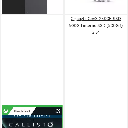
in 9-11 Werktagen bei dir
ab 699,00 €
leider ausverkauft
Gigabyte Gen3 2500E SSD
500GB interne SSD (500GB)
2,5"
SKYBOUND GAMES
XS The Callisto Protocol Day
One