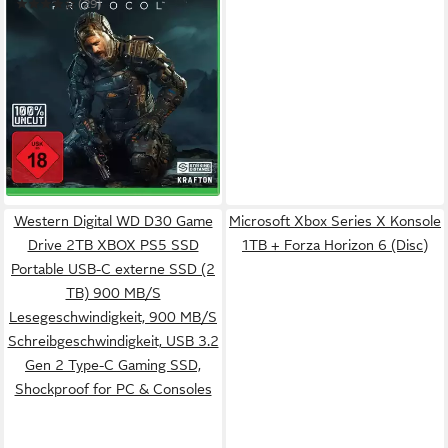
(29)
ab 9,47 €
UVP
19,99 €
-53%
in 2-3 Werktagen bei dir
Western Digital WD D30 Game
Microsoft Xbox Series X Konsole
Drive 2TB XBOX PS5 SSD
1TB + Forza Horizon 6 (Disc)
Portable USB-C externe SSD (2
TB) 900 MB/S
Lesegeschwindigkeit, 900 MB/S
Schreibgeschwindigkeit, USB 3.2
Gen 2 Type-C Gaming SSD,
Shockproof for PC & Consoles