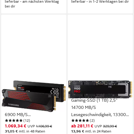
lieferbar - am nächsten Werktag
lieferbar - in 1-2 Werktagen bei dir
bei dir
SAMSUNG
SAMSUNG
990 PRO Heatsink interne
9100 PRO SSD interne
SSD (4000 GB) 2,5" 7450
Gaming-SSD (1 TB) 2,5"
MB/S Lesegeschwindigkeit,
14700 MB/S
6900 MB/S
Lesegeschwindigkeit, 13300
(12)
(2)
Schreibgeschwindigkeit
MB/S Schreibgeschwindigkeit
1.069,34 €
ab 281,11 €
UVP
1.106,99 €
UVP
329,99 €
31,05 €
mtl. in 48 Raten
13,96 €
mtl. in 24 Raten