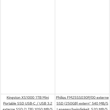
Kingston XS1000 1TB Mini
Philips FM25SS030P/00 externe
Portable SSD USB-C / USB 3.2
SSD (250GB) extern" 540 MB/S
externe SSD (1 TB) 1050 MB/S
Lesegeschwindigkeit, 520 MB/S