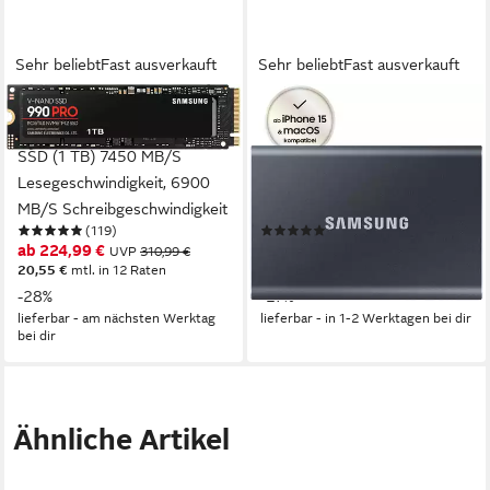
Sehr beliebt
Fast ausverkauft
Sehr beliebt
Fast ausverkauft
SAMSUNG
SAMSUNG
990 PRO NVMe™ M.2 interne
T7 externe SSD (1 TB) 3,5"
SSD (1 TB) 7450 MB/S
1050 MB/S
Lesegeschwindigkeit, 6900
Lesegeschwindigkeit, 1000
MB/S Schreibgeschwindigkeit
MB/S Schreibgeschwindigkeit
(119)
(306)
ab 224,99 €
ab 199,90 €
UVP
310,99 €
UVP
271,99 €
20,55 €
mtl. in 12 Raten
18,26 €
mtl. in 12 Raten
-28%
-27%
lieferbar - am nächsten Werktag
lieferbar - in 1-2 Werktagen bei dir
bei dir
Ähnliche Artikel