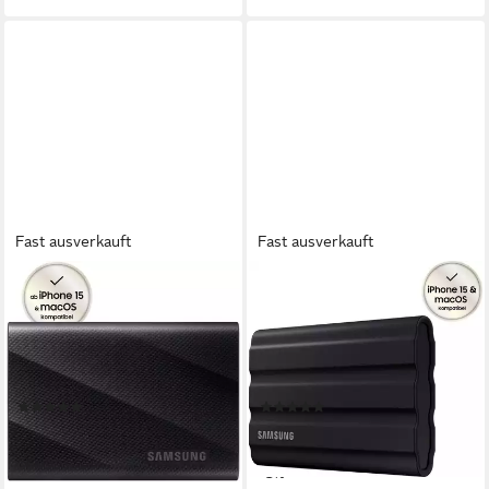
Fast ausverkauft
Fast ausverkauft
SAMSUNG
SAMSUNG
T9 externe SSD (1 TB) 3,5"
T7 Shield externe SSD (2TB)
2000 MB/S
3,5" 1050 MB/S
Lesegeschwindigkeit, 1950
Lesegeschwindigkeit, 1000
MB/S Schreibgeschwindigkeit
MB/S Schreibgeschwindigkeit
(16)
(32)
ab 261,95 €
533,26 €
UVP
283,99 €
UVP
561,99 €
13,01 €
mtl. in 24 Raten
15,48 €
mtl. in 48 Raten
-8%
-5%