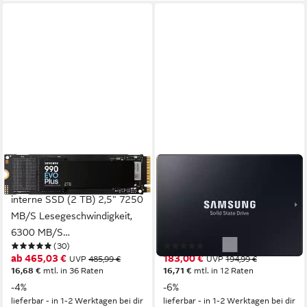
SAMSUNG
SAMSUNG
NVMe2.0 SSD 990 EvoPlus
870 EVO interne SSD (500
interne SSD (2 TB) 2,5" 7250
GB) 2,5" 560 MB/S
MB/S Lesegeschwindigkeit,
Lesegeschwindigkeit, 530
6300 MB/S
MB/S Schreibgeschwindigkeit
(30)
(232)
Schreibgeschwindigkeit
ab 465,03 €
183,00 €
UVP
485,99 €
UVP
194,99 €
16,68 €
mtl. in 36 Raten
16,71 €
mtl. in 12 Raten
-4%
-6%
lieferbar - in 1-2 Werktagen bei dir
lieferbar - in 1-2 Werktagen bei dir