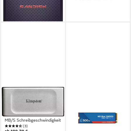
13,67 €
mtl. in 24 Raten
15,26 €
mtl. in 12 Raten
MB/S Schreibgeschwindigkeit
leider ausverkauft
-6%
lieferbar - in 3-4 Werktagen bei dir
KINGSTON
SANDISK
XS2000 externe SSD (1 TB)
WD Blue SN5100 interne
2000 MB/S
SSD (500 GB)
ab 119,89 €
Lesegeschwindigkeit, 2000
10,95 €
mtl. in 12 Raten
MB/S Schreibgeschwindigkeit
lieferbar - in 3-4 Werktagen bei dir
(3)