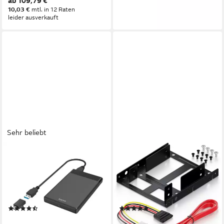
ab 109,79 €
10,03 €
mtl. in 12 Raten
leider ausverkauft
Sehr beliebt
HAMA
DELEYCON
Festplatten-Gehäuse USB-
Festplatten-Einbaurahmen
Festplattengehäuse für 2,5"
deleyCON Einbaurahmen 2,5"
SSD u. HDD-Festplatten
Festplatte SSD auf 3,5"
Adapter
Adapter
(38)
(2)
ab 16,99 €
5,49 €