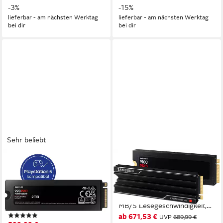
-3%
-15%
lieferbar - am nächsten Werktag
lieferbar - am nächsten Werktag
bei dir
bei dir
Sehr beliebt
SAMSUNG
SAMSUNG
990 PRO Heatsink interne
9100 PRO Heatsink PCIe®
SSD (2TB) 7450 MB/S
5.0 NVMe™ M.2 interne
Lesegeschwindigkeit, 6900
Gaming-SSD (2 TB) 14700
MB/S
MB/S Lesegeschwindigkeit,
(50)
ab 671,53 €
Schreibgeschwindigkeit, mit
13400 MB/S
UVP
689,99 €