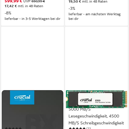
599,99 €
UVP
650,99 €
19,50 €
mtl. in 48 Raten
Kühlkörper
Schreibgeschwindigkeit
17,42 €
mtl. in 48 Raten
-3%
-8%
lieferbar - am nächsten Werktag
lieferbar - in 3-5 Werktagen bei dir
bei dir
CRUCIAL
CRUCIAL
BX500 240GB 3D NAND
E100 interne SSD (1000 GB)
SATA interne SSD (240 GB)
5000 MB/S
2,5" 540 MB/S
Lesegeschwindigkeit, 4500
Lesegeschwindigkeit, 500
MB/S Schreibgeschwindigkeit
(71)
(1)