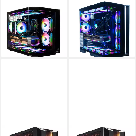
CAPTIVA
CAPTIVA
Entry Gaming R92-489 PC
Highend Gaming I93-756 PC
AMD Ryzen 5
Prozessor
Intel Core i9
Prozessor
GeForce® RTX™ 5060 8 GB
Grafikkarte
GeForce® RTX™ 5070 12 GB
Grafikkarte
16 GB DDR4
Arbeitsspeicher
64 GB DDR4
Arbeitsspeicher
ab 1.033,17 €
ab 2.604,95 €
UVP
1.399,00 €
UVP
2.999,00 €
30,00 €
mtl. in 48 Raten
75,63 €
mtl. in 48 Raten
-26%
-13%
in 3-4 Werktagen bei dir
in 3-4 Werktagen bei dir
CAPTIVA
CAPTIVA