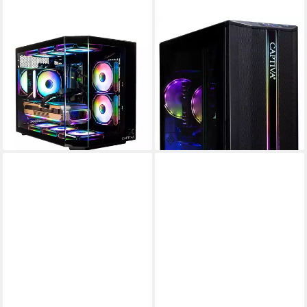
CAPTIVA
CAPTIVA
Entry Gaming R92-493 PC
Entry Gaming I92-378 PC
AMD Ryzen 7
Prozessor
Intel Core i7
Prozessor
GeForce® RTX™ 5060 8 GB
Grafikkarte
GeForce® RTX™ 5060 8 GB
Grafikkarte
16 GB DDR4
Arbeitsspeicher
32 GB DDR5
Arbeitsspeicher
ab 1.195,72 €
ab 1.650,00 €
UVP
1.599,00 €
UVP
1.999,00 €
34,72 €
mtl. in 48 Raten
47,90 €
mtl. in 48 Raten
-25%
-17%
in 3-4 Werktagen bei dir
in 3-4 Werktagen bei dir