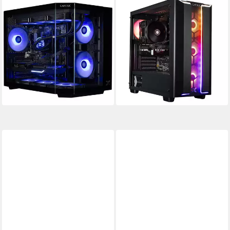
CAPTIVA
CAPTIVA
Highend Gaming R89-652 PC
Ultimate Gaming R90-968
PC
AMD Ryzen 7
Prozessor
GeForce® RTX™ 5070 Ti 16 GB
Grafikkarte
AMD Ryzen 5
Prozessor
32 GB DDR5
Arbeitsspeicher
GeForce® RTX™ 5090 32 GB
Grafikkarte
ab 2.490,63 €
UVP
2.899,00 €
32 GB DDR5
Arbeitsspeicher
72,31 €
mtl. in 48 Raten
ab 5.535,00 €
UVP
5.999,00 €
160,70 €
mtl. in 48 Raten
-14%
-8%
in 3-4 Werktagen bei dir
in 3-4 Werktagen bei dir