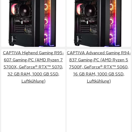
Entry Gaming R93-987 PC
Entry Gaming R94-033 PC
AMD Ryzen 5
Prozessor
AMD Ryzen 7
Prozessor
GeForce® RTX™ 5060 8 GB
Grafikkarte
GeForce® RTX™ 5060 8 GB
Grafikkarte
16 GB DDR4
Arbeitsspeicher
32 GB DDR4
Arbeitsspeicher
ab 1.027,00 €
ab 1.464,00 €
UVP
1.399,00 €
UVP
1.799,00 €
29,82 €
mtl. in 48 Raten
42,50 €
mtl. in 48 Raten
-27%
-19%
in 3-4 Werktagen bei dir
in 3-4 Werktagen bei dir
CAPTIVA Highend Gaming R95-
CAPTIVA Advanced Gaming R94-
607 Gaming-PC (AMD Ryzen 7
837 Gaming-PC (AMD Ryzen 5
5700X, GeForce® RTX™ 5070,
7500F, GeForce® RTX™ 5060,
32 GB RAM, 1000 GB SSD,
16 GB RAM, 1000 GB SSD,
Luftkühlung)
Luftkühlung)