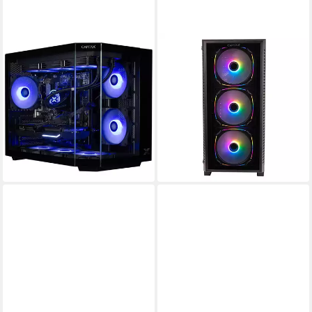
CAPTIVA
CAPTIVA
Highend Gaming R10-2088
Advanced Gaming I95-401
PC
Gaming-PC
AMD Ryzen 7
Prozessor
Intel® Core i9
Prozessor
GeForce® RTX™ 5070 12 GB
Grafikkarte
GeForce® RTX™ 5060 Ti 8 GB
Grafikkarte
32 GB DDR4
Arbeitsspeicher
32 GB DDR4
Arbeitsspeicher
1.825,27 €
1.788,07 €
UVP
2.199,00 €
UVP
2.199,00 €
52,99 €
mtl. in 48 Raten
51,91 €
mtl. in 48 Raten
-17%
-19%
in 3-4 Werktagen bei dir
in 3-4 Werktagen bei dir