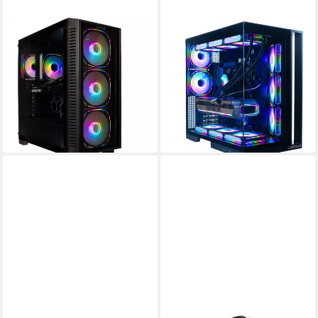
CAPTIVA
CAPTIVA
Highend Gaming R88-679 PC
Highend Gaming R90-367 PC
AMD Ryzen 9
Prozessor
AMD Ryzen 9
Prozessor
Radeon™ RX 9070 XT 16 GB
Grafikkarte
GeForce® RTX™ 5080 16 GB
Grafikkarte
64 GB DDR5
Arbeitsspeicher
64 GB DDR5
Arbeitsspeicher
ab 2.990,67 €
ab 4.253,89 €
UVP
3.399,00 €
UVP
4.699,00 €
86,83 €
mtl. in 48 Raten
123,50 €
mtl. in 48 Raten
-12%
-9%
in 3-4 Werktagen bei dir
in 3-4 Werktagen bei dir