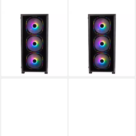
CAPTIVA
CAPTIVA
Advanced Gaming R95-200
Advanced Gaming I95-419
Gaming-PC
Gaming-PC
AMD Ryzen 9
Prozessor
Intel® Core i9
Prozessor
GeForce® RTX™ 5060 Ti 16 GB
Grafikkarte
GeForce® RTX™ 5060 Ti 16 GB
Grafikkarte
32 GB DDR5
Arbeitsspeicher
64 GB DDR4
Arbeitsspeicher
2.319,80 €
2.443,78 €
UVP
2.799,00 €
UVP
2.899,00 €
67,35 €
mtl. in 48 Raten
70,95 €
mtl. in 48 Raten
-17%
-16%
in 3-4 Werktagen bei dir
in 3-4 Werktagen bei dir