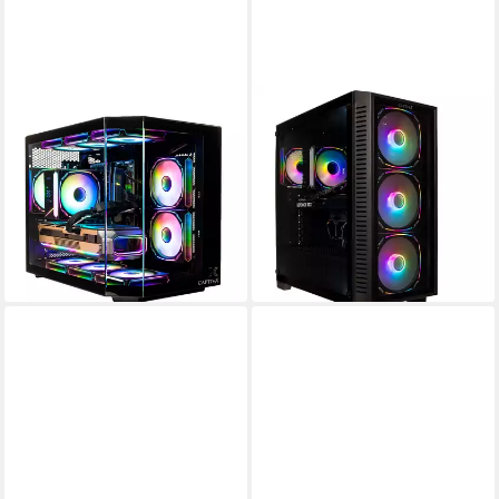
CAPTIVA
CAPTIVA
Entry Gaming R10-2086 PC
Highend Gaming R89-503 PC
AMD Ryzen 5
Prozessor
AMD Ryzen 7
Prozessor
GeForce® RTX™ 5060 8 GB
Grafikkarte
GeForce® RTX™ 5070 Ti 16 GB
Grafikkarte
16 GB DDR4
Arbeitsspeicher
32 GB DDR5
Arbeitsspeicher
984,95 €
ab 2.610,00 €
UVP
1.399,00 €
UVP
2.999,00 €
28,60 €
mtl. in 48 Raten
75,78 €
mtl. in 48 Raten
-30%
-13%
in 3-4 Werktagen bei dir
in 3-4 Werktagen bei dir