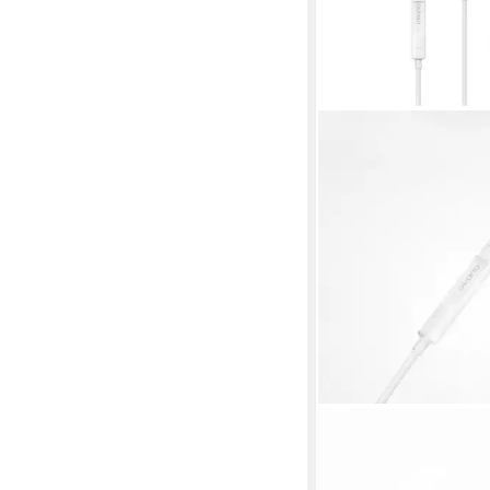
DUDAO
X14PROL-W1 In-Ear-K
iPhone Anschluss weiß