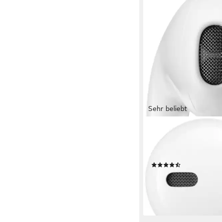
Sehr beliebt
APPLE
EarPods (USB-C) In-E
kabelgebunden
Verbindu
(278)
14,99 €
UVP
19,00 €
-21%
lieferbar - in 1-2 Werktag