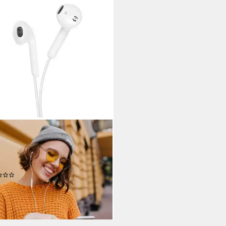
CELL
eo für Apple iPhone iPhone-
hluss 8-pin Weiß In-Ear-
hörer
(9)
0 €
24,90 €
%
rbar - in 4-5 Werktagen bei dir