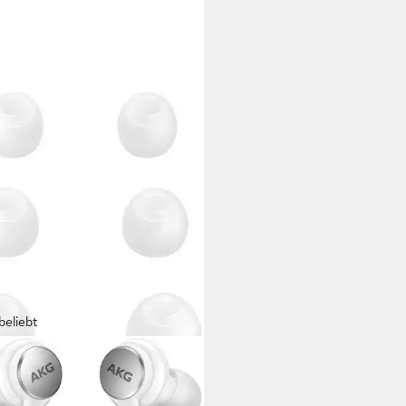
beliebt
SUNG
C100 Earphones USB Type-C,
d by AKG In-Ear-Kopfhörer