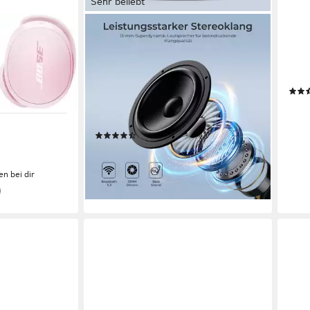
Sehr beliebt
VSIUO
TEC
n-Ear-
2026 TWS Bluetooth Kopfhörer
G2 I
Kabellos Earbuds HiFi Stereo Sport
Kabe
In-Ea
In-Ear-Kopfhörer
Bluetooth, Funk
Verbindung
11,9
10000 Std.
max. Laufzeit
Im Oh
Sitzart
-40
(42)
liefe
20,12 €
UVP
39,90 €
-50%
en bei dir
lieferbar - in 3-4 Werktagen bei dir