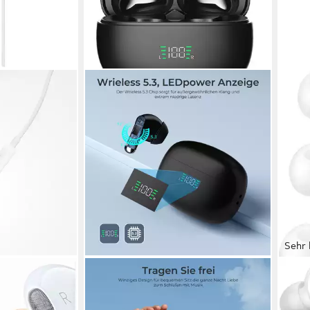
Sehr 
VSIUO
SAM
opfhörer mit
TWS Bluetooth Kopfhörer Kabellos
EO-I
 In-Ear-
Bluetooth 5.3 Earbuds mit LED-
Soun