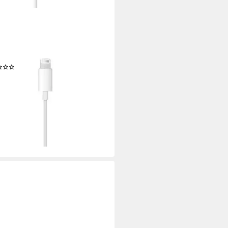
H PROTECT
n-Ear-Kopfhörer
lgebunden
Verbindung
r-Design, Ergonomische Form
Sitzart
(5)
5 €
UVP
19,99 €
%
rbar - in 8-10 Werktagen bei dir