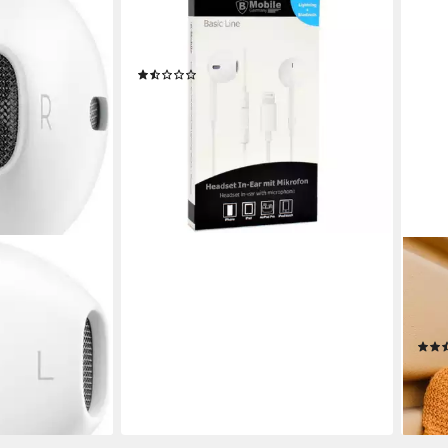
Headset mit iPhone-Anschluss +
Bluetooth - (BASIC LINE) In-Ear-
Kopfhörer
(13)
9,95 €
12,99 €
-23%
lieferbar - in 4-5 Werktagen bei dir
FOR
ar-Kopfhörer
Ster
Ansc
ng
Kopf
15,9
-36
en bei dir
liefe