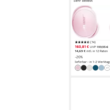
Sehr beliebt
BOSE
QC Earbuds wireless I
Kopfhörer
Bluetooth
Verbindung
8,5 Std.
max. Laufzeit
im Ohr
Sitzart
(74)
160,81 €
UVP
199,95 €
14,69 €
mtl. in 12 Raten
-20%
lieferbar - in 1-2 Werktag
+1