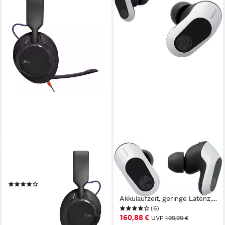
JBL
SONY
Quantum 250 Gaming-
INZONE Buds Gaming-
Headset
Headset (Noise-Cancelling,
(1)
360 Spatial Sound, 24 Std
46,99 €
UVP
59,99 €
Akkulaufzeit, geringe Latenz,
-22%
(6)
Mic mit AI)
lieferbar - in 3-4 Werktagen bei dir
160,88 €
UVP
199,99 €