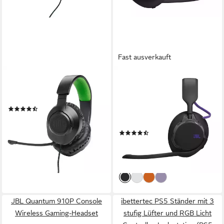
Fast ausverkauft
JBL
JBL
Quantum 100 Gaming-
Quantum 650 - Kabelloses
Headset
Gaming-Headset für mehrere
(27)
Plattformen Gaming-Headset
29,92 €
UVP
39,99 €
(Freisprechfunktion, A2DP
-25%
(5)
Bluetooth)
lieferbar - in 3-4 Werktagen bei dir
109,00 €
UVP
149,99 €
-27%
lieferbar - in 3-4 Werktagen bei dir
JBL Quantum 910P Console
ibettertec PS5 Ständer mit 3
Wireless Gaming-Headset
stufig Lüfter und RGB Licht