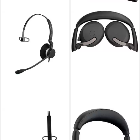
JABRA
JABRA
Jabra BIZ 2300 USB UC
Evolve2 65 Flex Headset
Mono kabelgebundenes On-
(Rauschunterdrückung,
Ear Headset Schwarz Neu
Google Assistant, Bluetooth)