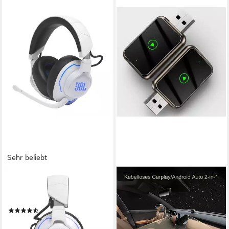
Sehr beliebt
JBL
ALPHA ELECTRONICS
Quantum 910P Console
Wireless CarPlay und Android
Wireless Gaming-Headset
Auto Adapter USB-A, USB-C,
(42)
Plug & Play Sprachsteuerung
149,99 €
UVP
299,99 €
USB-C Adapter inklusive