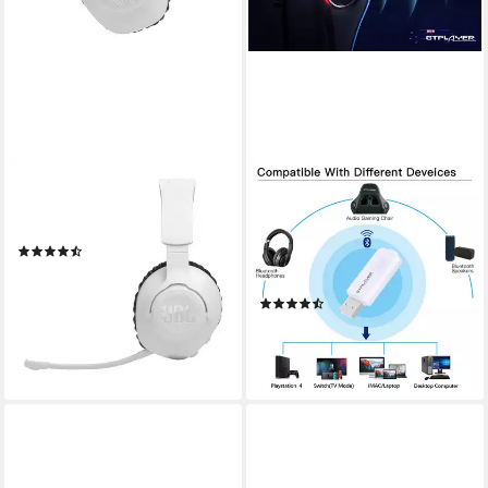
JBL
GTPLAYER
Quantum 360P Console
Bluetooth Adapter 5.1
Wireless Gaming-Headset
Bluetooth-Adapter, Windows
(15)
XP/7/8/10, mac OS, PS4,
77,99 €
UVP
129,99 €
Switch(TV Mode) Kompatibel
-40%
(7)
lieferbar - in 3-4 Werktagen bei dir
9,99 €
UVP
24,99 €
-60%
lieferbar - in 4-5 Werktagen bei dir