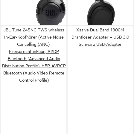
77,99 €
UVP
129,99 €
74,95 €
84,95 €
-40%
-12%
lieferbar - in 3-4 Werktagen bei dir
lieferbar - in 4-5 Werktagen bei dir
JBL Tune 245NC TWS wireless
Xssive Dual Band 1300M
In-Ear-Kopfhörer (Active Noise
Drahtloser Adapter – USB 3.0
Cancelling (ANC),
Schwarz USB-Adapter
Freisprechfunktion, A2DP
Bluetooth (Advanced Audio
Distribution Profile), HFP, AVRCP
Bluetooth (Audio Video Remote
Control Profile)