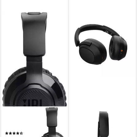
JBL
QWARE GAMING
Quantum 360X Wireless for
Wireless Headset mit
Xbox Gaming-Headset
Bluetooth und 2.4 GHz
(14)
Dongle Gaming-Headset