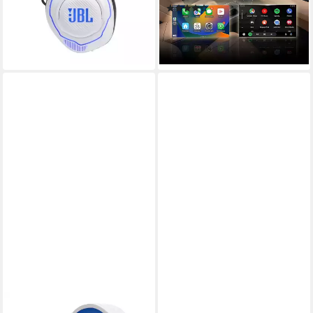
-50%
(22)
lieferbar - in 3-4 Werktagen bei dir
28,95 €
39,95 €
-28%
lieferbar - in 4-5 Werktagen bei dir