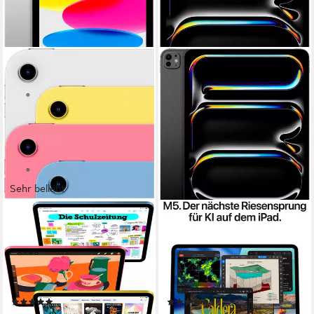
Sehr beliebt
APPLE
APPLE
11" iPad Wi-Fi (2025) Tablet
13-inch iPad Pro Tablet
10,86 Zoll
Bildschirmdiagonale
13 Zoll
Bildschirmdiagonale
128 GB
Speichergröße
256 GB
Speichergröße
2360 x 1640 px
Bildschirmauflösung
2752 x 2064 px
Bildschirmauflösung
Produktdatenblatt
Produktdatenblatt
(847)
(19)