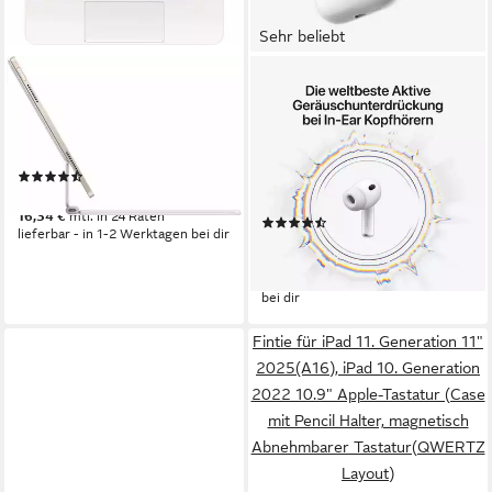
Sehr beliebt
APPLE
APPLE
Magic Keyboard für das 11"
AirPods Pro 3 wireless In-
iPad Air (M3) – Deutsch iPad-
Ear-Kopfhörer
Tastatur
Bluetooth
Verbindung
(2)
10 Std.
max. Laufzeit
329,00 €
5.3
Bluetooth
16,34 €
mtl. in 24 Raten
(449)
lieferbar - in 1-2 Werktagen bei dir
244,82 €
22,36 €
mtl. in 12 Raten
lieferbar - am nächsten Werktag
bei dir
Fintie für iPad 11. Generation 11"
2025(A16), iPad 10. Generation
2022 10.9" Apple-Tastatur (Case
mit Pencil Halter, magnetisch
Abnehmbarer Tastatur(QWERTZ
Layout)