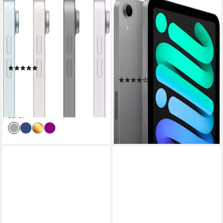
APPLE
APPLE
13" iPad Air Wi-Fi Tablet
iPad mini 2024 Wi-Fi 128GB
Tablet
13 Zoll
Bildschirmdiagonale
128 GB
Speichergröße
8,3 Zoll
Bildschirmdiagonale
2732 x 2048 px
Bildschirmauflösung
128 GB
Speichergröße
2266 x 1488 px
Bildschirmauflösung
Produktdatenblatt
(18)
Produktdatenblatt
ab 934,20 €
UVP
999,00 €
(23)
27,12 €
mtl. in 48 Raten
677,41 €
-6%
19,67 €
mtl. in 48 Raten
lieferbar - am nächsten Werktag
lieferbar - am nächsten Werktag
bei dir
bei dir