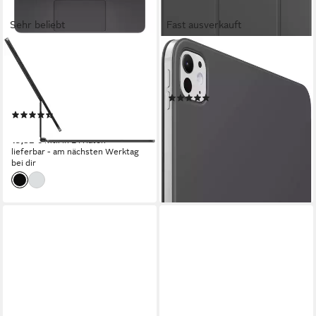
Sehr beliebt
Fast ausverkauft
APPLE
APPLE
Magic Keyboard für 13" iPad
Tablet-Hülle Smart Folio für
Pro (M4) Tastatur mit
11" iPad Pro (M4)
(6)
Touchpad
75,31 €
UVP
89,00 €
(33)
399,00 €
-15%
19,82 €
mtl. in 24 Raten
lieferbar - in 1-2 Werktagen bei dir
lieferbar - am nächsten Werktag
bei dir