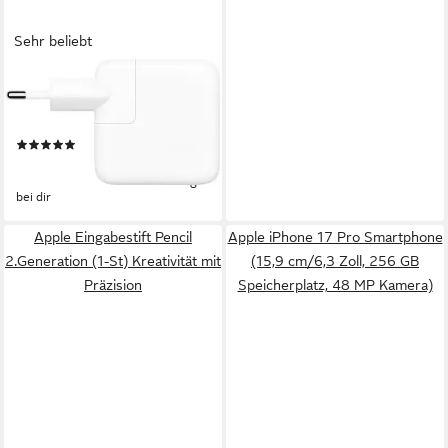
Sehr beliebt
APPLE
35W Dual USB-C Power
Adapter Adapter USB-C
(40)
65,00 €
lieferbar - am nächsten Werktag
bei dir
Apple Eingabestift Pencil
Apple iPhone 17 Pro Smartphone
2.Generation (1-St) Kreativität mit
(15,9 cm/6,3 Zoll, 256 GB
Präzision
Speicherplatz, 48 MP Kamera)