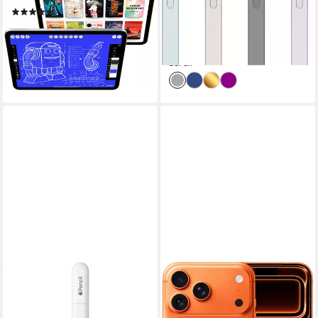
Produktdatenblatt
ab 769,99 €
UVP
799,00 €
(25)
22,35 €
mtl. in 48 Raten
ab 662,45 €
-4%
19,23 €
mtl. in 48 Raten
lieferbar in 2 Wochen
lieferbar - am nächsten Werktag
bei dir