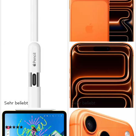
Sehr beliebt
Sehr beliebt
APPLE
APPLE
Eingabestift Pencil (USB-C)
iPhone 17 Pro Max
(156)
Smartphone
91,44 €