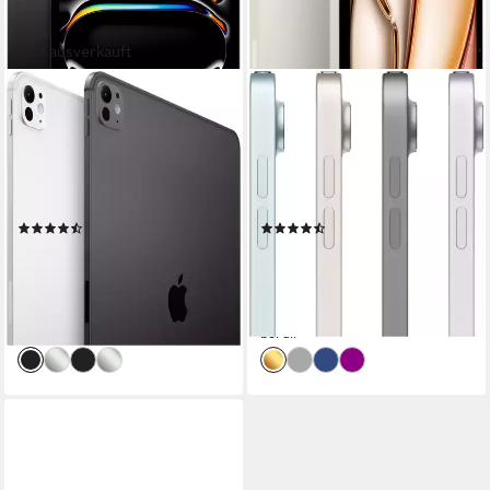
Fast ausverkauft
APPLE
APPLE
11-inch iPad Pro Tablet
11" iPad Air Wi-Fi Tablet
11 Zoll
Bildschirmdiagonale
11 Zoll
Bildschirmdiagonale
2000 GB
Speichergröße
1000 GB
Speichergröße
2420 x 1668 px
Bildschirmauflösung
2360 x 1640 px
Bildschirmauflösung
Produktdatenblatt
Produktdatenblatt
(19)
(20)
ab 2.669,64 €
1.499,99 €
UVP
2.779,00 €
UVP
1.559,00 €
77,51 €
mtl. in 48 Raten
43,55 €
mtl. in 48 Raten
-4%
-4%
lieferbar - am nächsten Werktag
lieferbar - am nächsten Werktag
bei dir
bei dir