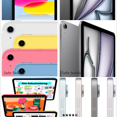
Sehr beliebt
Sehr beliebt
APPLE
APPLE
11" iPad Wi-Fi + Cellular
11" iPad Air Wi-Fi Tablet
(2025) Tablet
11 Zoll
Bildschirmdiagonale
128 GB
Speichergröße
10,86 Zoll
Bildschirmdiagonale
2360 x 1640 px
Bildschirmauflösung
128 GB
Speichergröße
2360 x 1640 px
Bildschirmauflösung
Produktdatenblatt
(20)