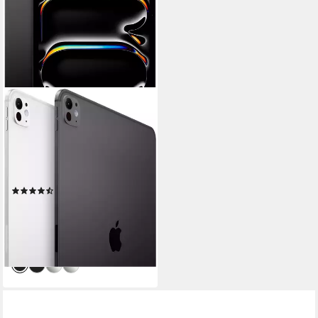
APPLE
11-inch iPad Pro Tablet
11 Zoll
Bildschirmdiagonale
256 GB
Speichergröße
2420 x 1668 px
Bildschirmauflösung
Produktdatenblatt
(19)
ab 1.210,67 €
UVP
1.299,00 €
35,15 €
mtl. in 48 Raten
-7%
lieferbar in 4 Wochen