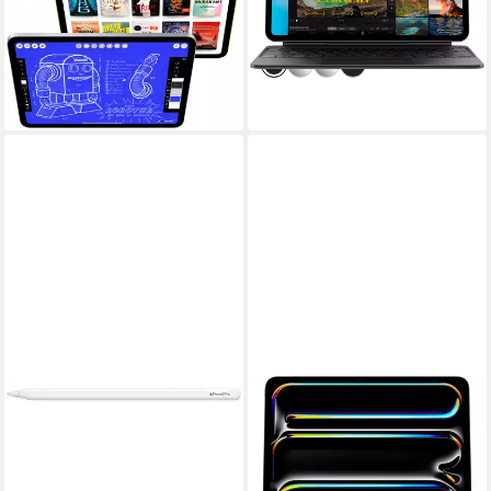
ab 464,33 €
ab 1.647,92 €
UVP
499,00 €
16,66 €
mtl. in 36 Raten
47,84 €
mtl. in 48 Raten
lieferbar in 4 Wochen
-7%
lieferbar in 4 Wochen