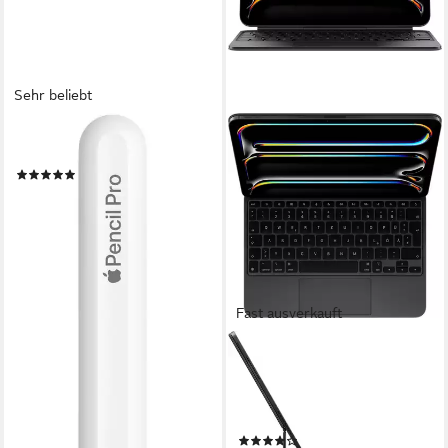
Sehr beliebt
APPLE
Eingabestift Pencil Pro
(133)
145,89 €
13,32 €
mtl. in 12 Raten
lieferbar - in 1-2 Werktagen bei dir
Fast ausverkauft
APPLE
Magic Keyboard für 11" iPad
Pro (M4) Tastatur mit
Touchpad
(15)