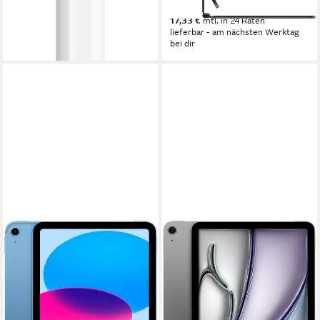
349,00 €
17,33 €
mtl. in 24 Raten
lieferbar - am nächsten Werktag
bei dir