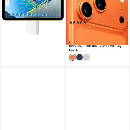
17,4 cm/6,9 Zoll
Bildschirmdiagonale
lieferbar - in 1-2 Werktagen bei dir
256 GB
Speicherkapazität
48 MP
Kamera
Produktdatenblatt
(527)
ab 1.309,99 €
UVP
1.449,00 €
38,03 €
mtl. in 48 Raten
-10%
lieferbar - am nächsten Werktag
bei dir