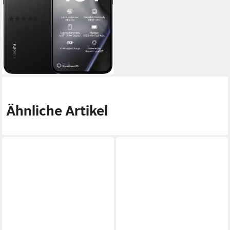
Produktdatenblatt
(55)
ab 507,00 €
14,72 €
mtl. in 48 Raten
lieferbar - in 3-4 Werktagen bei dir
Ähnliche Artikel