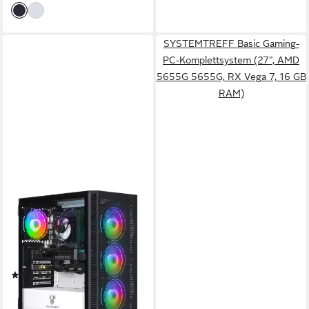
SYSTEMTREFF Basic Gaming-
PC-Komplettsystem (27", AMD
5655G 5655G, RX Vega 7, 16 GB
RAM)
ANKERMANN-PC
Mystic Gaming V3 Gaming-PC
Intel Core i5
Prozessor
GeForce RTX 3050 6 GB
Grafikkarte
16 GB DDR5
Arbeitsspeicher
(4)
971,00 €
UVP
1.179,00 €
28,19 €
mtl. in 48 Raten