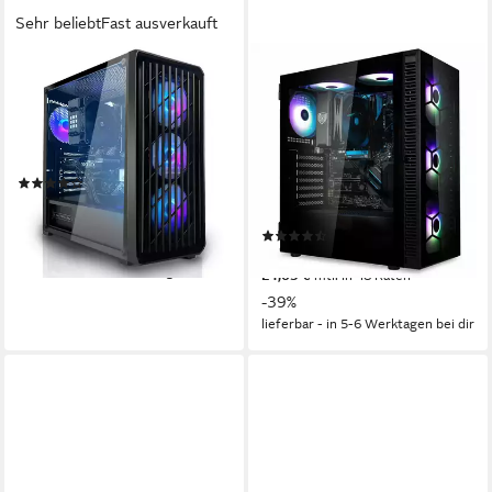
Sehr beliebt
Fast ausverkauft
SYSTEMTREFF
MEINPC
Basic Gaming-PC
AMD Ryzen 7 5700G 8x
Kerne Radeon Vega Gaming-
AMD 5700G
Prozessor
RX Vega 8 64 GB
Grafikkarte
PC
32 GB DDR4
Arbeitsspeicher
AMD Ryzen 7
Prozessor
(70)
Radeon Vega 8 8 GB
Grafikkarte
759,90 €
UVP
1.144,90 €
32 GB DDR4
Arbeitsspeicher
22,06 €
mtl. in 48 Raten
(5)
-34%
ab 849,00 €
UVP
1.399,00 €
lieferbar - in 2-3 Werktagen bei dir
24,65 €
mtl. in 48 Raten
-39%
lieferbar - in 5-6 Werktagen bei dir