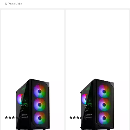
6 Produkte
CYBERNERDS
CYBERNERDS
P10 Pro AMD Ryzen 5 5500
P10 Pro AMD Ryzen 5 5500
RTX 5060 RGB Gaming PC
RTX 5060 RGB Gaming PC
AMD Ryzen 5
Prozessor
AMD Ryzen 5
Prozessor
16 GB DDR4
Arbeitsspeicher
16 GB DDR4
Arbeitsspeicher
512 GB
Speicherkapazität
512 GB
Speicherkapazität
(24)
(24)
ab 1.089,00 €
ab 1.089,00 €
31,62 €
mtl. in 48 Raten
31,62 €
mtl. in 48 Raten