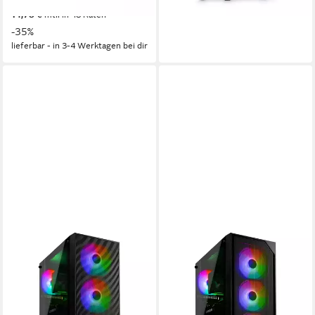
ab 509,00 €
UVP
779,00 €
lieferbar - in 3-4 Werktagen bei dir
14,78 €
mtl. in 48 Raten
-35%
lieferbar - in 3-4 Werktagen bei dir
CYBERNERDS
CYBERNERDS
P6 White Pro AMD Ryzen 5
E1 AMD Ryzen 5 5500 -
5600 RTX 5060 Ti RGB
Nvidia GT 1030 RGB Gaming
Gaming PC
PC
AMD Ryzen 5
Prozessor
AMD Ryzen 5
Prozessor