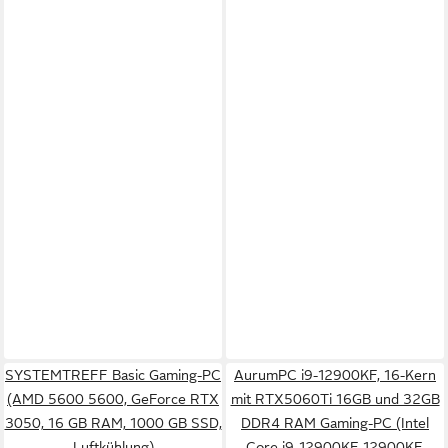
SYSTEMTREFF Basic Gaming-PC
AurumPC i9-12900KF, 16-Kern
(AMD 5600 5600, GeForce RTX
mit RTX5060Ti 16GB und 32GB
3050, 16 GB RAM, 1000 GB SSD,
DDR4 RAM Gaming-PC (Intel
Luftkühlung)
Core i9-12900KF 12900KF,