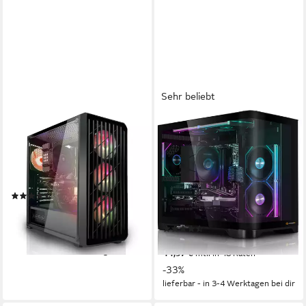
Sehr beliebt
SYSTEMTREFF
AURUMPC
Basic Gaming-PC
R7 5700X mit RTX5060Ti
16GB und 32GB DDR4 RAM
AMD 5655G
Prozessor
RX Vega 7 4 GB
Grafikkarte
Gaming-PC
32 GB DDR4
Arbeitsspeicher
AMD Ryzen 7
Prozessor
(16)
GeForce RTX 5060Ti 16 GB
Grafikkarte
659,90 €
UVP
1.049,90 €
1000 GB
Speicherkapazität
19,16 €
mtl. in 48 Raten
(27)
-37%
1.549,00 €
UVP
2.299,00 €
lieferbar - in 2-3 Werktagen bei dir
44,97 €
mtl. in 48 Raten
-33%
lieferbar - in 3-4 Werktagen bei dir