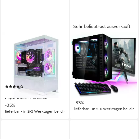
Sehr beliebt
Fast ausverkauft
SYSTEMTREFF
MEINPC
AMD Ryzen 5 5600 mit
AMD Ryzen 7 Set Gaming-
Nvidia GeForce RTX 5050
PC-Komplettsystem
8GB GDDR6 Gaming-PC
27 Zoll
Bildschirmdiagonale
AMD Ryzen 7
Prozessor
AMD 5600
Prozessor
32 GB DDR4
Arbeitsspeicher
Nvidia GeForce RTX 5050 8 GB
Grafikkarte
16 GB DDR4
Arbeitsspeicher
Produktdatenblatt
(20)
(12)
ab 999,00 €
UVP
1.499,00 €
1.024,90 €
UVP
1.569,90 €
29,00 €
mtl. in 48 Raten
29,76 €
mtl. in 48 Raten
-33%
-35%
lieferbar - in 5-6 Werktagen bei dir
lieferbar - in 2-3 Werktagen bei dir