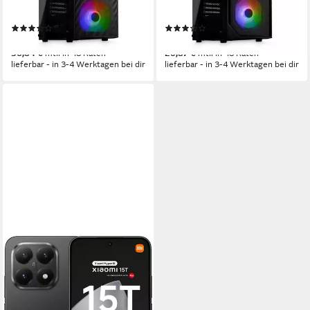
GeForce RTX 5060 Ti 8 GB
Grafikkarte
Nvidia GT 1030 2 GB
Grafikkarte
16 GB DDR4
Arbeitsspeicher
16 GB DDR4
Arbeitsspeicher
(10)
(8)
ab 1.269,00 €
ab 719,00 €
36,84 €
mtl. in 48 Raten
20,87 €
mtl. in 48 Raten
lieferbar - in 3-4 Werktagen bei dir
lieferbar - in 3-4 Werktagen bei dir
XIAOMI
15T 12+256 Smartphone
17,34 cm/6,83 Zoll
Bildschirmdiagonale
256 GB
Speicherkapazität
50 MP
Kamera