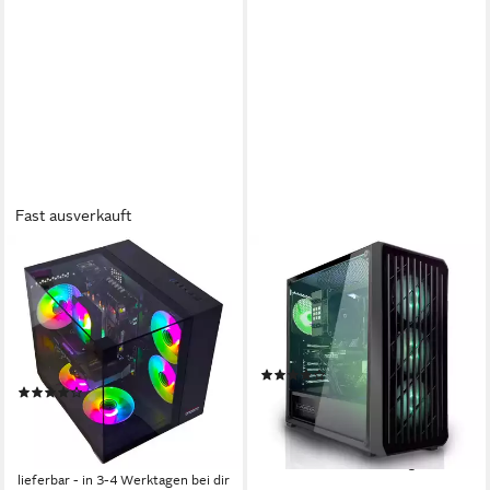
Fast ausverkauft
CHRONICLE
SYSTEMTREFF
Gaming PC NVIDIA RTX Intel
Basic Gaming-PC
12 Core RGB Win 11 TPM 2.0
AMD 8700G
Prozessor
Radeon 780M 6 GB
Grafikkarte
Gaming-PC
32 GB DDR5
Arbeitsspeicher
Intel INTEL XEON E5
Prozessor
(11)
(31)
1.169,90 €
UVP
1.824,90 €
ab 649,00 €
799,00 €
33,97 €
mtl. in 48 Raten
18,84 €
mtl. in 48 Raten
-36%
-19%
lieferbar - in 2-3 Werktagen bei dir
lieferbar - in 3-4 Werktagen bei dir