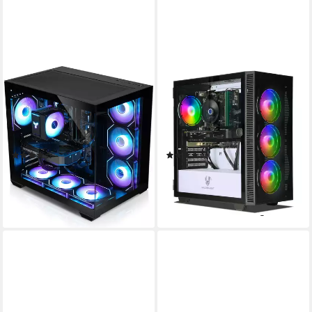
KIEBEL
ANKERMANN-PC
Panorama V Gaming-PC
Gaming V1 Gaming-PC
AMD Ryzen 7
Prozessor
Intel Core i7
Prozessor
RTX 5060 8 GB
Grafikkarte
GeForce RTX 5060 Ti 8 GB
Grafikkarte
2000 GB
Speicherkapazität
16 GB DDR4
Arbeitsspeicher
(19)
(17)
1.379,00 €
889,00 €
UVP
1.499,00 €
UVP
1.169,00 €
40,04 €
mtl. in 48 Raten
25,81 €
mtl. in 48 Raten
-8%
-24%
lieferbar - in 5-6 Werktagen bei dir
lieferbar - in 2-3 Werktagen bei dir