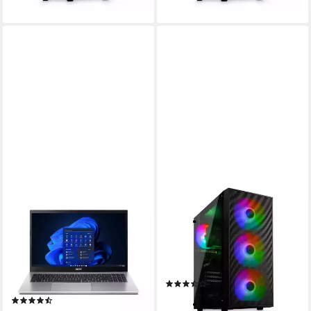
lieferbar - in 3-4 Werktagen bei dir
lieferbar - in 3-4 Werktagen bei dir
ACER
CYBERNERDS
Acer Aspire Go 15, 15,6",
P2 Pro Intel i5 RTX 5060 Ti
AMD Ryzen 7 5825U, 8 x
RGB Gaming PC
4.50 GHz Notebook
Intel i5
Prozessor
GeForce RTX 5060 Ti 8 GB
Grafikkarte
15.6 Zoll
Bildschirmdiagonale
16 GB DDR5
Arbeitsspeicher
4 GB
Arbeitsspeicher
128 GB
Speicherkapazität
(25)
ab 1.485,00 €
(3)
43,11 €
mtl. in 48 Raten