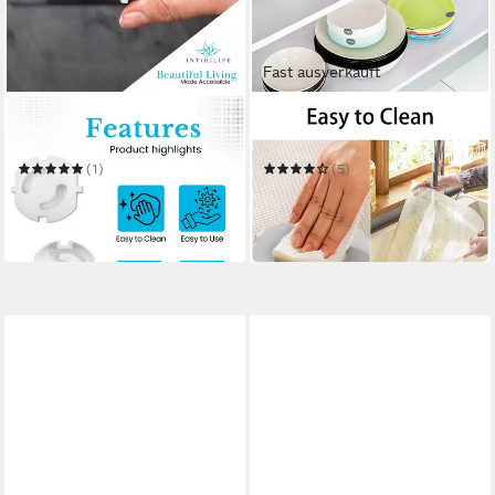
Fast ausverkauft
INTIRILIFE
INTIRILIFE
Kindersicherung
Schubladenmatte
(1)
(5)
14,99 €
17,99 €
UVP
20,99 €
UVP
31,99 €
-29%
-44%
in 4-5 Werktagen bei dir
in 4-5 Werktagen bei dir