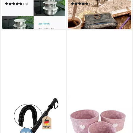
(3)
(7)
28,99 €
15,99 €
UVP
48,99 €
in 4-5 Werktagen bei dir
-41%
in 4-5 Werktagen bei dir