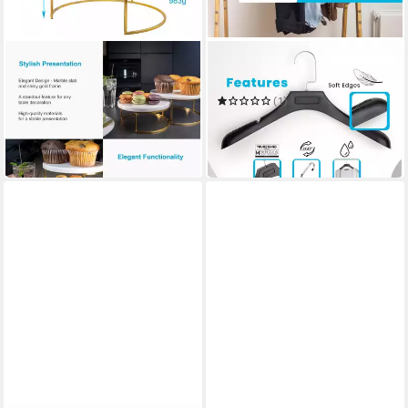
INTIRILIFE
INTIRILIFE
Kuchenplatte
Kleiderbügel
38,99 €
UVP
49,99 €
(1)
30,99 €
-22%
UVP
44,99 €
in 4-5 Werktagen bei dir
-31%
in 4-5 Werktagen bei dir