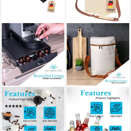
INTIRILIFE
INTIRILIFE
Kapselhalter
Wein- und Sektkühler
27,99 €
UVP
37,99 €
(9)
24,99 €
UVP
27,99 €
-26%
in 4-5 Werktagen bei dir
-11%
in 4-5 Werktagen bei dir