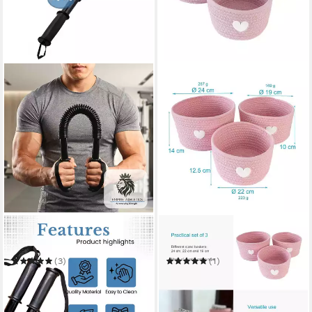
EMPIREATHLETICS
INTIRILIFE
Hantel
Aufbewahrungskorb
(3)
(1)
ab 22,99 €
24,99 €
UVP
32,99 €
UVP
35,99 €
-30%
-31%
in 4-5 Werktagen bei dir
in 4-5 Werktagen bei dir