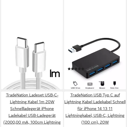
TRADENATION
TRADENATION
USB C auf USB C Ladekabel
Laptop-Dockingstation USB
Datenkabel für Samsung
Hub 3.0 Verteiler 4 Port
Xiaomi Huawei 1m USB-Kabel,
Splitter Datenhub für Laptop
USB-C, USB-C (100 cm),
PC 4-IN-1, (USB Dock, 1 St.,
(4)
4,99 €
biegsam
UVP
6,99 €
Dockingstation), 5 Gbps
8,99 €
-29%
lieferbar - in 4-5 Werktagen bei dir
lieferbar - in 4-5 Werktagen bei dir
TradeNation Ladeset USB-C-
TradeNation USB Typ C auf
Lightning Kabel 1m 20W
Lightning Kabel Ladekabel Schnell
Schnellladegerät iPhone
für iPhone 14 13 11
Ladekabel USB-Ladegerät
Lightningkabel, USB-C, Lightning
(2000,00 mA, 100cm Lightning
(100 cm), 20W