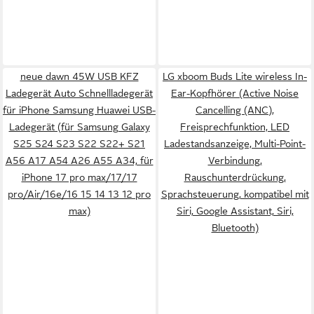
neue dawn 45W USB KFZ
LG xboom Buds Lite wireless In-
Ladegerät Auto Schnellladegerät
Ear-Kopfhörer (Active Noise
für iPhone Samsung Huawei USB-
Cancelling (ANC),
Ladegerät (für Samsung Galaxy
Freisprechfunktion, LED
S25 S24 S23 S22 S22+ S21
Ladestandsanzeige, Multi-Point-
A56 A17 A54 A26 A55 A34, für
Verbindung,
iPhone 17 pro max/17/17
Rauschunterdrückung,
pro/Air/16e/16 15 14 13 12 pro
Sprachsteuerung, kompatibel mit
max)
Siri, Google Assistant, Siri,
Bluetooth)