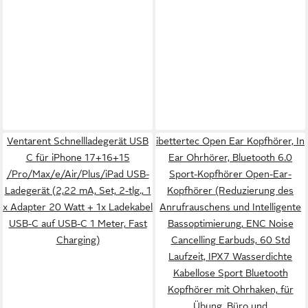
Ventarent Schnellladegerät USB
ibettertec Open Ear Kopfhörer, In
C für iPhone 17+16+15
Ear Ohrhörer, Bluetooth 6.0
/Pro/Max/e/Air/Plus/iPad USB-
Sport-Kopfhörer Open-Ear-
Ladegerät (2,22 mA, Set, 2-tlg., 1
Kopfhörer (Reduzierung des
x Adapter 20 Watt + 1x Ladekabel
Anrufrauschens und Intelligente
USB-C auf USB-C 1 Meter, Fast
Bassoptimierung, ENC Noise
Charging)
Cancelling Earbuds, 60 Std
Laufzeit, IPX7 Wasserdichte
Kabellose Sport Bluetooth
Kopfhörer mit Ohrhaken, für
Übung, Büro und